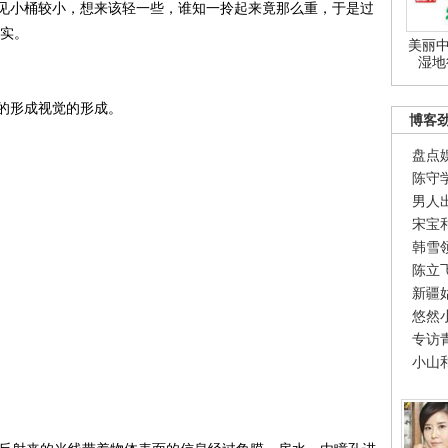
见小桶较小，想来该轻一些，谁知一拎起来竟那么重，于是过
事实。
美丽中
湿地
的形成视觉的形成。
博客
盘点
陈守
男人
宋宝
韩雪
陈立
新疆
悠然
专访
小山