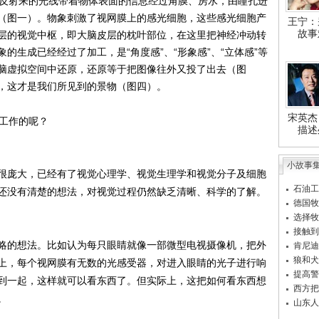
反射来的光线带着物体表面的信息经过角膜、房水，由瞳孔进
（图一）。物象刺激了视网膜上的感光细胞，这些感光细胞产
王宁：
故事
层的视觉中枢，即大脑皮层的枕叶部位，在这里把神经冲动转
的生成已经经过了加工，是“角度感”、“形象感”、“立体感”等
脑虚拟空间中还原，还原等于把图像往外又投了出去（图
，这才是我们所见到的景物（图四）。
宋英杰
工作的呢？
描述
小故事
很庞大，已经有了视觉心理学、视觉生理学和视觉分子及细胞
石油工
还没有清楚的想法，对视觉过程仍然缺乏清晰、科学的了解。
德国牧
选择牧
接触到
的想法。比如认为每只眼睛就像一部微型电视摄像机，把外
肯尼迪
狼和犬
上，每个视网膜有无数的光感受器，对进入眼睛的光子进行响
提高警
到一起，这样就可以看东西了。但实际上，这把如何看东西想
西方把
。
山东人