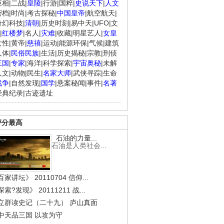
臣相
|
二战
|
皇陵
|
行游
|
国粹
|
史说天下
|
人文
密档
|
时尚
|
考古探秘
|
中国皇帝
|
航空航天
|
奇幻科技
|
清朝
|
历史时刻
|
易中天
|
UFO
|
文
|
红楼梦
|
名人
|
灾难
|
收藏
|
明星艺人
|
女皇
女性
|
黄帝
|
慈禧
|
运动
|
能源环保
|
气候
|
建筑
人体
|
民俗民族
|
生活
|
历史揭秘
|
宗教
|
刑侦
三国
|
专家
|
海洋
|
科学探索
|
宇宙奥秘
|
未解
人文
|
动物
|
民生
|
名家大师
|
武侠寻踪
|
生命
战争
|
自然发现
|
国学
|
悬案秘闻
|
事件
|
名著
经典纪录
|
古迹遗址
评分最高
石油的力量...
石油是人类社会...
家讲坛》 20110704 信仰...
索?发现》 20111211 战...
立群读史记（二十九） 庐山真面
中天品三国 以攻为守