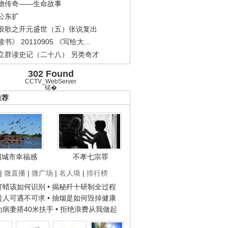
物传奇——生命故事
公东扩
恨歌之开元盛世（五）张说复出
书》 20110905 《写给大...
立群读史记（二十八） 另类奇才
302 Found
CCTV_WebServer
锘�
推荐
国城市幸福感
不孝七宗罪
.
《经典人..
《中华民..
《人物》..
|
微直播
|
微广场
|
名人墙
|
排行榜
子打蜡该如何识别
• 揭秘歼十研制全过程
种贵人可遇不可求
• 抽烟是如何毁掉健康
人为病妻搭40米扶手
• 拒绝浪费从我做起