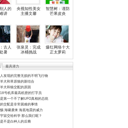
别人的
央视知性美女
智慧树：谨防
难讲
主播文馨
芒果皮炎
：古人
张泉灵：完成
爆红网络十大
处暑
冰桶挑战
正太萝莉
集
最具潜力
人发现的完整无损的不明飞行物
羊犬和草原狼的新结合
羊犬和狼交配的原因
18号机库最高机密的打字员
是第一个不了解UFO真相的总统
的交配是非常困难的事情
惕 海啸袭来 海底地震的威力
宇宙交给科学 那么我们呢？
是不是白种人的后裔