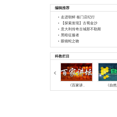
编辑推荐
走进朝鲜 板门店纪行
【探索发现】古蜀金沙
意大利传奇古城那不勒斯
黑暗征服者
眼镜蛇之吻
科教栏目
《百家讲..
《自然密