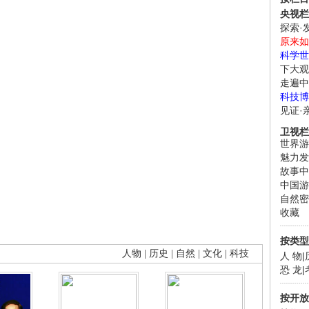
央视栏
探索·
原来如
科学世
下大观
走遍中
科技博
见证·
卫视栏
世界游
魅力发
故事中
中国游
自然密
收藏
按类型
人物
|
历史
|
自然
|
文化
|
科技
人 物
|
恐 龙
|
按开放