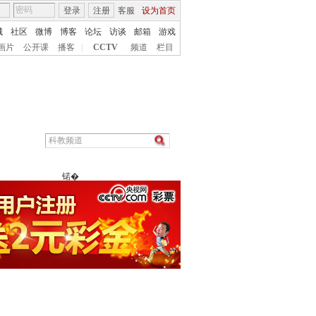
登录
注册
客服
设为首页
城
社区
微博
博客
论坛
访谈
邮箱
游戏
画片
公开课
播客
|
CCTV
频道
栏目
锘�