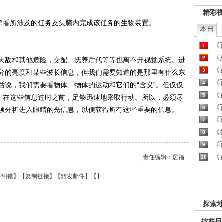
精彩
解看所涉及的任务及头脑内完成该任务的生物装置。
本日
《百
1
《探
2
敌和其他危险，交配、抚养后代等等也离不开视觉系统。进
《百
3
分的亮度和某些波长信息，但我们需要知道的是那里有什么东
《百
4
话说，我们需要看物体、物体的运动和它们的“含义”。但仅仅
《百
5
”，在这些信息过时之前，足够迅速地采取行动。所以，必须尽
《百
6
须分析进入眼睛的光信息，以便获得所有这些重要的信息。
《百
7
《探
8
《百
9
《百
责任编辑：居福
10
要纠错
】【
复制链接
】【
转发邮件
】【
】
探索
按栏目