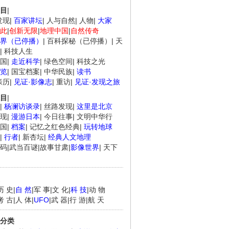
目
|
发现
|
百家讲坛
|
人与自然
|
人物
|
大家
此
|
创新无限
|
地理中国
|
自然传奇
界（已停播）
|
百科探秘（已停播）
|
天
|
科技人生
国
|
走近科学
|
绿色空间
|
科技之光
览
|
国宝档案
|
中华民族
|
读书
亲历
|
见证·影像志
|
重访
|
见证·发现之旅
目
|
|
杨澜访谈录
|
丝路发现
|
这里是北京
现
|
漫游日本
|
今日往事
|
文明中华行
国
|
档案
|
记忆之红色经典
|
玩转地球
|
行者
|
新杏坛
|
经典人文地理
码
|
武当百谜
|
故事甘肃
|
影像世界
|
天下
历 史
|
自 然
|
军 事
|
文 化
|
科 技
|
动 物
考 古
|
人 体
|
UFO
|
武 器
|
行 游
|
航 天
分类