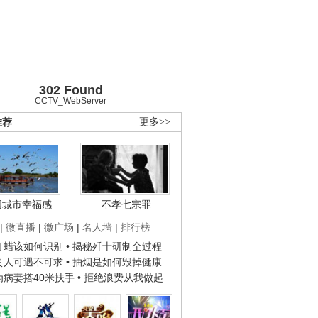
302 Found
CCTV_WebServer
推荐
更多>>
国城市幸福感
不孝七宗罪
|
微直播
|
微广场
|
名人墙
|
排行榜
子打蜡该如何识别
• 揭秘歼十研制全过程
种贵人可遇不可求
• 抽烟是如何毁掉健康
人为病妻搭40米扶手
• 拒绝浪费从我做起