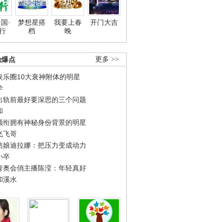
国·
梦想星搭
我要上春
开门大吉
行
档
晚
劲爆点
更多 >>
娱乐圈10大衰神附体的明星
学
出轨前最好要深思的三个问题
和
领衔拥有神秘身份背景的明星
飞飞哥
姑娘迪拉娜：把压力变成动力
小卒
青奥会俏主播陈滢：年轻真好
和溪水