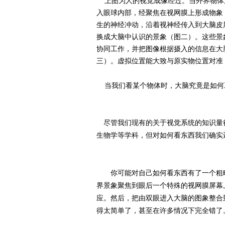
上图为人的视觉成像经过。当外界物体
入眼球内部，经聚焦在视网膜上形成物象
生的神经冲动，沿着视神经传入到大脑皮
换成大脑中认识的景象（图二）。这些景象
协同工作，并把图像根据摄入的信息在大
三）。虚拟位置能大致与原实物位置对准
当我们看某个物体时，大脑究竟是如何
尽管我们现有的关于视觉系统的知识量
生物学等学科，但对如何看东西我们确实
你可能对自己如何看东西有了一个粗略
界景象聚焦到眼后一个特殊的视网膜屏幕
应。然后，把由双眼进入大脑的图象整合
得太简单了，甚至在许多情况下完全错了