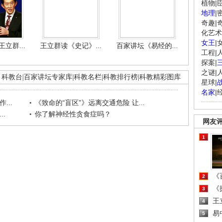
植物
|
地理
|
奇趣
|
化艺术
女王
|
立群...
王立群读《史记》...
百家讲坛《易经的...
工程
|
探案
|
之谜
|
科教台
|
百家讲坛专家库
|
科教名栏
|
科教排行榜
|
科教精彩图库
星球
|
名家
|
...
《致命的“盲区”》远离交通危险 让...
.
你了解神经性贪食症吗？
网友
1
《百
2
《探
3
王
4
易
5