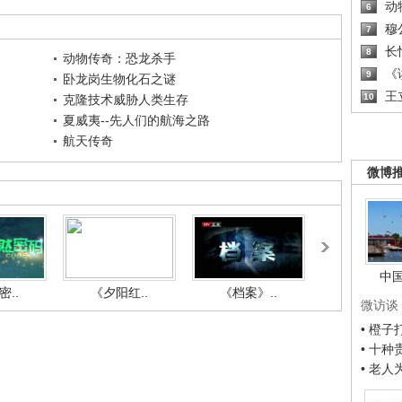
动
6
穆
7
长
8
动物传奇：恐龙杀手
《读
9
卧龙岗生物化石之谜
王
10
克隆技术威胁人类生存
夏威夷--先人们的航海之路
航天传奇
微博
中
..
《夕阳红..
《档案》..
《人与自.
微访谈
• 橙
• 十
• 老