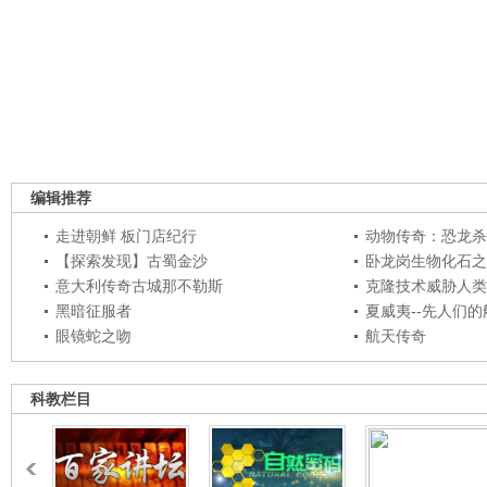
编辑推荐
走进朝鲜 板门店纪行
动物传奇：恐龙杀
【探索发现】古蜀金沙
卧龙岗生物化石之
意大利传奇古城那不勒斯
克隆技术威胁人类
黑暗征服者
夏威夷--先人们
眼镜蛇之吻
航天传奇
科教栏目