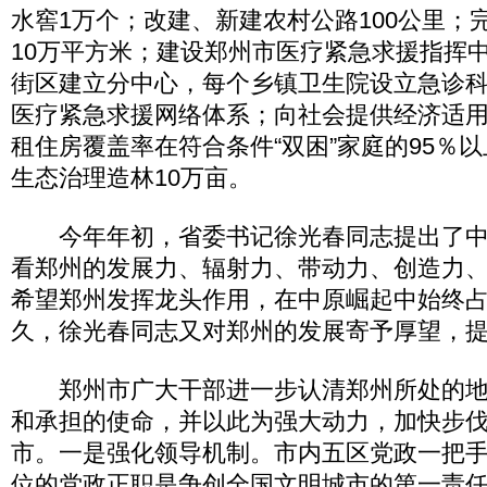
水窖1万个；改建、新建农村公路100公里；
10万平方米；建设郑州市医疗紧急求援指挥
街区建立分中心，每个乡镇卫生院设立急诊
医疗紧急求援网络体系；向社会提供经济适用
租住房覆盖率在符合条件“双困”家庭的95％
生态治理造林10万亩。
今年年初，省委书记徐光春同志提出了中
看郑州的发展力、辐射力、带动力、创造力
希望郑州发挥龙头作用，在中原崛起中始终
久，徐光春同志又对郑州的发展寄予厚望，
郑州市广大干部进一步认清郑州所处的地
和承担的使命，并以此为强大动力，加快步
市。一是强化领导机制。市内五区党政一把
位的党政正职是争创全国文明城市的第一责