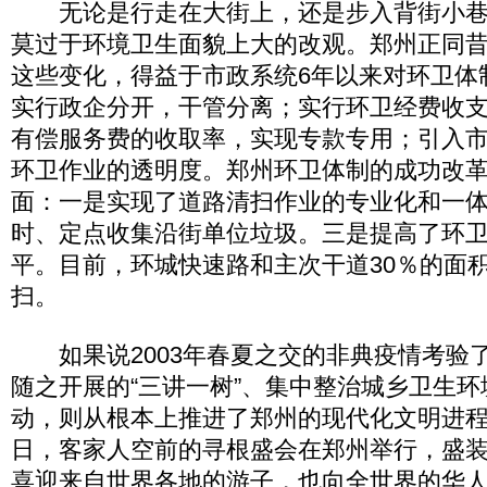
无论是行走在大街上，还是步入背街小巷
莫过于环境卫生面貌上大的改观。郑州正同
这些变化，得益于市政系统6年以来对环卫体
实行政企分开，干管分离；实行环卫经费收
有偿服务费的收取率，实现专款专用；引入
环卫作业的透明度。郑州环卫体制的成功改
面：一是实现了道路清扫作业的专业化和一
时、定点收集沿街单位垃圾。三是提高了环
平。目前，环城快速路和主次干道30％的面
扫。
如果说2003年春夏之交的非典疫情考验
随之开展的“三讲一树”、集中整治城乡卫生
动，则从根本上推进了郑州的现代化文明进程。2
日，客家人空前的寻根盛会在郑州举行，盛
喜迎来自世界各地的游子，也向全世界的华