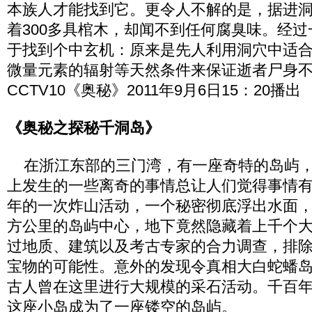
本族人才能找到它。更令人不解的是，据进
着300多具棺木，却闻不到任何腐臭味。经
于找到个中玄机：原来是先人利用洞穴中适
微量元素的辐射等天然条件来保证逝者尸身
CCTV10《奥秘》2011年9月6日15：20播出
《奥秘之探秘千洞岛》
在浙江东部的三门湾，有一座奇特的岛屿，
上发生的一些离奇的事情总让人们觉得事情有些
年的一次炸山活动，一个秘密彻底浮出水面，
方公里的岛屿中心，地下竟然隐藏着上千个
过地质、建筑以及考古专家的合力调查，排
宝物的可能性。意外的发现令真相大白蛇蟠
古人曾在这里进行大规模的采石活动。千百
这座小岛成为了一座镂空的岛屿。