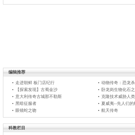
编辑推荐
走进朝鲜 板门店纪行
动物传奇：恐龙杀
【探索发现】古蜀金沙
卧龙岗生物化石之
意大利传奇古城那不勒斯
克隆技术威胁人类
黑暗征服者
夏威夷--先人们
眼镜蛇之吻
航天传奇
科教栏目