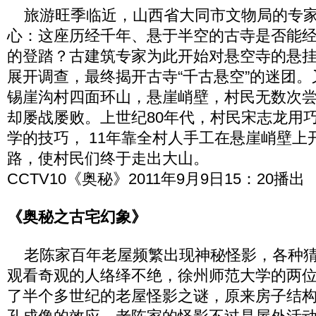
旅游旺季临近，山西省大同市文物局的专家
心：这座历经千年、悬于半空的古寺是否能经得
的登踏？古建筑专家为此开始对悬空寺的悬
展开调查，最终揭开古寺“千古悬空”的迷团
锡崖沟村四面环山，悬崖峭壁，村民无数次
却屡战屡败。上世纪80年代，村民宋志龙用
学的技巧， 11年靠全村人手工在悬崖峭壁上
路，使村民们终于走出大山。
CCTV10《奥秘》2011年9月9日15：20播出
《奥秘之古宅幻象》
老陈家百年老屋频繁出现神秘怪影，各种猜
观看奇观的人络绎不绝，徐州师范大学的两
了半个多世纪的老屋怪影之谜，原来房子结