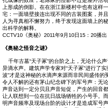
孔成像的效应，老陈家的怪影不过是屋外活
上形成的倒影。在在浙江新楼村中也有这样
宅：一面墙壁接连出现不同的古装图案，并
人为寻真相不懈努力，终于发现这面墙上的
出科学的解释。
CCTV10《奥秘》2011年9月10日15：20播出
《奥秘之怪音之谜》
千年古墓“天子冢”的台阶之上，无论什么声
异滴水声。建筑声学专家对“天子冢”进行了实
波”才是这神秘的水滴声来源而非民间盛传的
令人不解的还有茅山纪念碑下的军号声：无
声音达到一定分贝且声音短促，产生的回音
让人联想到一位在抗日战场牺牲的小号手。
明声音频率及现场台阶的设计才是造成军号