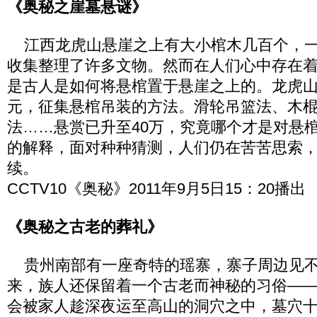
《奥秘之崖墓悬谜》
江西龙虎山悬崖之上有大小棺木几百个，一
收集整理了许多文物。然而在人们心中存在
是古人是如何将悬棺置于悬崖之上的。龙虎山
元，征集悬棺吊装的方法。滑轮吊篮法、木
法……悬赏已升至40万，究竟哪个才是对悬
的解释，面对种种猜测，人们仍在苦苦思索
续。
CCTV10《奥秘》2011年9月5日15：20播出
《奥秘之古老的葬礼》
贵州南部有一座奇特的瑶寨，寨子周边见不
来，族人还保留着一个古老而神秘的习俗—
会被家人趁深夜运至高山的洞穴之中，墓穴