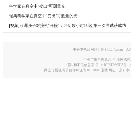
科学家在真空中“变出”可测量光
瑞典科学家在真空中“变出“可测量的光
[视频]欧洲强子对撞机“开撞”：经历数小时延迟 第三次尝试获成功
中央电视台网站
|
关于CCTV.com
|
人
中央广播电视总台 中国网络电
违法和不良信息举报
京ICP证060535号
网上传播视听节目许可证号 0102004
新出网证（京）字0