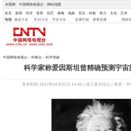
央视网
|
中国网络电视台
|
网站地图
首页
新闻
经济
体育
综艺
春晚
戏曲
音乐
科教
青少
文化
艺术
电视
频道大全
栏目大全
节目大全
直播中国
赛事直播
网络
中国网络电视台
>
科教台
>
科学突破
科学家称爱因斯坦曾精确预测宇宙膨
发布时间:2012年04月01日 14:46 |
进入复兴论坛
| 来源：中