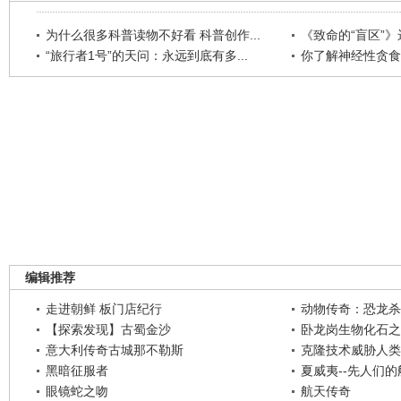
为什么很多科普读物不好看 科普创作...
《致命的“盲区”》远
“旅行者1号”的天问：永远到底有多...
你了解神经性贪食
编辑推荐
走进朝鲜 板门店纪行
动物传奇：恐龙杀
【探索发现】古蜀金沙
卧龙岗生物化石之
意大利传奇古城那不勒斯
克隆技术威胁人类
黑暗征服者
夏威夷--先人们
眼镜蛇之吻
航天传奇