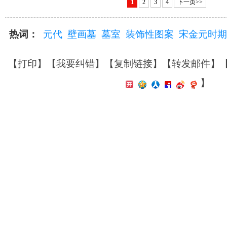
1
2
3
4
下一页>>
热词：
元代
壁画墓
墓室
装饰性图案
宋金元时期
【
打印
】【
我要纠错
】【
复制链接
】【
转发邮件
】
】