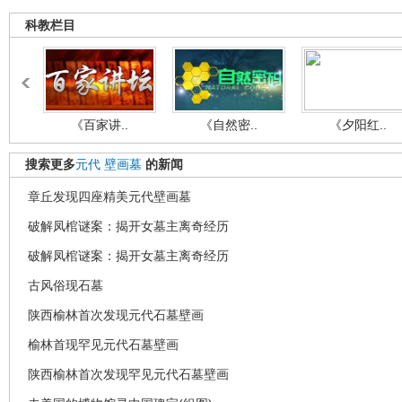
科教栏目
《百家讲..
《自然密..
《夕阳红..
搜索更多
元代
壁画墓
的新闻
章丘发现四座精美元代壁画墓
破解凤棺谜案：揭开女墓主离奇经历
破解凤棺谜案：揭开女墓主离奇经历
古风俗现石墓
陕西榆林首次发现元代石墓壁画
榆林首现罕见元代石墓壁画
陕西榆林首次发现罕见元代石墓壁画