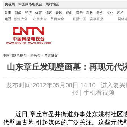
央视网
|
中国网络电视台
|
网站地图
首页
新闻
经济
体育
综艺
春晚
戏曲
音乐
科教
青少
文化
艺术
电视
频道大全
栏目大全
节目大全
直播中国
赛事直播
网络
中国网络电视台
>
科教台
>
考古谜案
山东章丘发现壁画墓：再现元代
发布时间:2012年05月08日 14:10 |
进入复兴
报 |
手机看视频
近日,章丘市圣井街道办事处东姚村社区改
代壁画古墓,引起媒体的广泛关注。这些元代