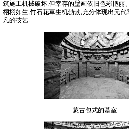
筑施工机械破坏,但幸存的壁画依旧色彩艳丽
栩栩如生,竹石花草生机勃勃,充分体现出元
凡的技艺。
蒙古包式的墓室