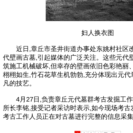
妇人换衣图
近日,章丘市圣井街道办事处东姚村社区改
代壁画古墓,引起媒体的广泛关注。这些元代
筑施工机械破坏,但幸存的壁画依旧色彩艳丽
栩栩如生,竹石花草生机勃勃,充分体现出元
凡的技艺。
4月27日,负责章丘元代墓群考古发掘工
所长李铭,接受记者采访时表示,如今现场考古
考古工作人员正在对古墓进行完整的信息采