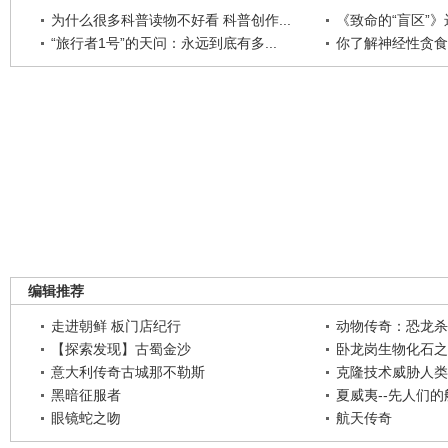
为什么很多科普读物不好看 科普创作...
《致命的“盲区”》远
“旅行者1号”的天问：永远到底有多...
你了解神经性贪食
编辑推荐
走进朝鲜 板门店纪行
动物传奇：恐龙杀
【探索发现】古蜀金沙
卧龙岗生物化石之
意大利传奇古城那不勒斯
克隆技术威胁人类
黑暗征服者
夏威夷--先人们
眼镜蛇之吻
航天传奇