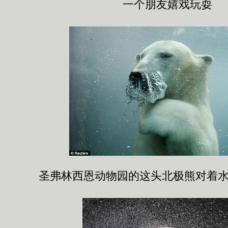
一个朋友嬉戏玩耍
圣弗林西恩动物园的这头北极熊对着