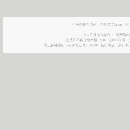
中央电视台网站
|
关于CCTV.com
|
人
中央广播电视总台 中国网络电
违法和不良信息举报
京ICP证060535号
网上传播视听节目许可证号 0102004
新出网证（京）字0