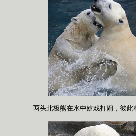
两头北极熊在水中嬉戏打闹，彼此