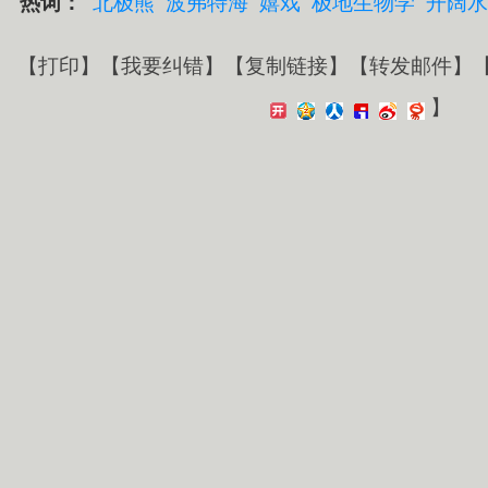
热词：
北极熊
波弗特海
嬉戏
极地生物学
开阔水
【
打印
】【
我要纠错
】【
复制链接
】【
转发邮件
】
】