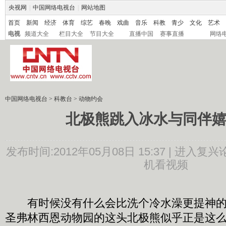
央视网
|
中国网络电视台
|
网站地图
首页
新闻
经济
体育
综艺
春晚
戏曲
音乐
科教
青少
文化
艺术
电视
频道大全
栏目大全
节目大全
直播中国
赛事直播
网络
中国网络电视台
>
科教台
>
动物约会
北极熊跳入冰水与同伴嬉戏
发布时间:2012年05月08日 15:37 |
进入复兴
机看视频
有时候没有什么会比洗个冷水澡更提神的
圣弗林西恩动物园的这头北极熊似乎正是这