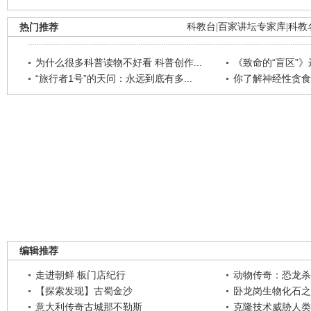
热门推荐
科教台
|
百家讲坛专家库
|
科教
为什么很多科普读物不好看 科普创作...
《致命的“盲区”》远
“旅行者1号”的天问：永远到底有多...
你了解神经性贪食
编辑推荐
走进朝鲜 板门店纪行
动物传奇：恐龙杀
【探索发现】古蜀金沙
卧龙岗生物化石之
意大利传奇古城那不勒斯
克隆技术威胁人类