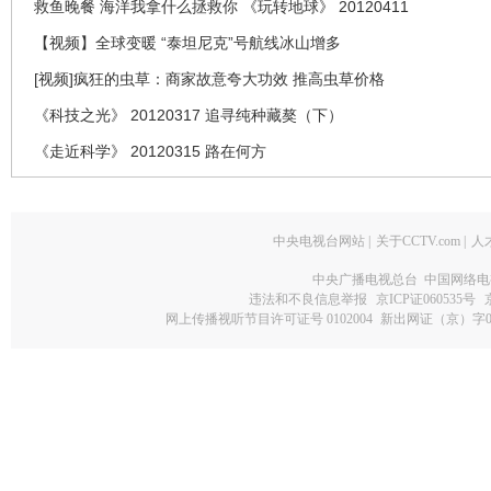
救鱼晚餐 海洋我拿什么拯救你 《玩转地球》 20120411
【视频】全球变暖 “泰坦尼克”号航线冰山增多
[视频]疯狂的虫草：商家故意夸大功效 推高虫草价格
《科技之光》 20120317 追寻纯种藏獒（下）
《走近科学》 20120315 路在何方
中央电视台网站
|
关于CCTV.com
|
人
中央广播电视总台 中国网络电
违法和不良信息举报
京ICP证060535号
网上传播视听节目许可证号 0102004
新出网证（京）字0