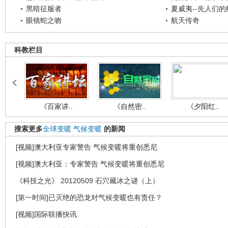
黑暗征服者
夏威夷--先人们
眼镜蛇之吻
航天传奇
科教栏目
《百家讲..
《自然密..
《夕阳红..
搜索更多
全球变暖
气候变暖
的新闻
[视频]澳大利亚专家警告 气候变暖将重创悉尼
[视频]澳大利亚：专家警告 气候变暖将重创悉尼
《科技之光》 20120509 石穴藏冰之谜（上）
[第一时间]已灭绝的恐龙对气候变暖也有责任？
[视频]国际联播快讯