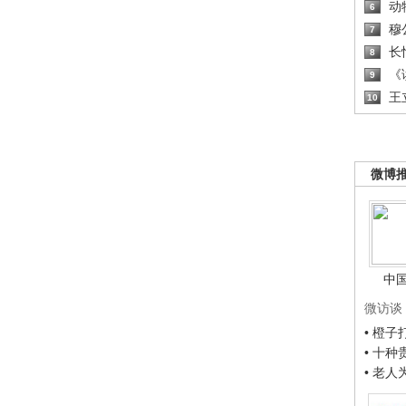
动
6
穆
7
长
8
《读
9
王
10
微博
中
微访谈
• 橙
• 十
• 老