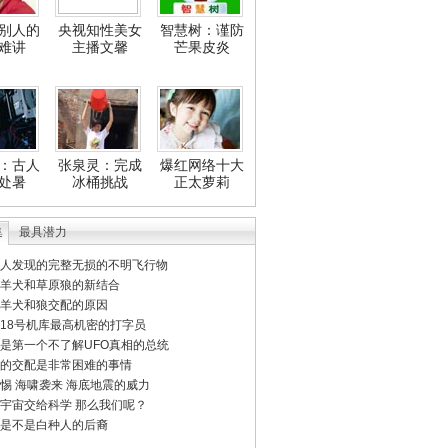
别人的
央视知性美女
智慧树：谨防
难讲
主播文馨
芒果皮炎
：古人
张泉灵：完成
爆红网络十大
处暑
冰桶挑战
正太萝莉
集
最具潜力
人发现的完整无损的不明飞行物
羊犬和草原狼的新结合
羊犬和狼交配的原因
18号机库最高机密的打字员
是第一个不了解UFO真相的总统
的交配是非常困难的事情
惕 海啸袭来 海底地震的威力
宇宙交给科学 那么我们呢？
是不是白种人的后裔