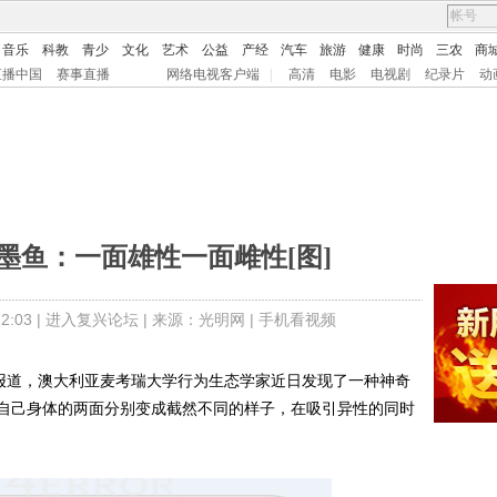
音乐
科教
青少
文化
艺术
公益
产经
汽车
旅游
健康
时尚
三农
商
直播中国
赛事直播
网络电视客户端
|
高清
电影
电视剧
纪录片
动
墨鱼：一面雄性一面雌性[图]
:03 |
进入复兴论坛
| 来源：
光明网 |
手机看视频
报道，澳大利亚麦考瑞大学行为生态学家近日发现了一种神奇
自己身体的两面分别变成截然不同的样子，在吸引异性的同时