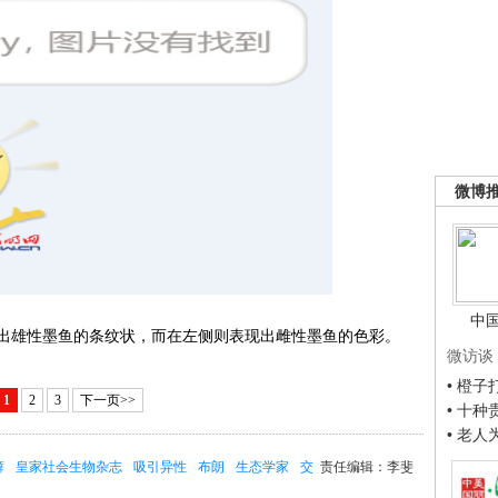
微博
中
雄性墨鱼的条纹状，而在左侧则表现出雌性墨鱼的色彩。
微访谈
• 橙
1
2
3
下一页>>
• 十
• 老
癖
皇家社会生物杂志
吸引异性
布朗
生态学家
交
责任编辑：李斐