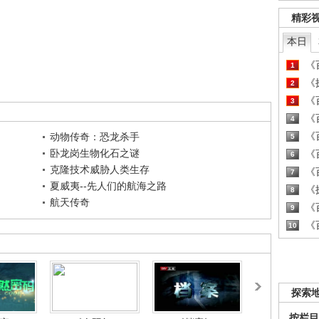
精彩
本日
《百
1
《探
2
《百
3
《百
4
《百
动物传奇：恐龙杀手
5
卧龙岗生物化石之谜
《百
6
克隆技术威胁人类生存
《百
7
夏威夷--先人们的航海之路
《探
8
航天传奇
《百
9
《百
10
探索
按栏目