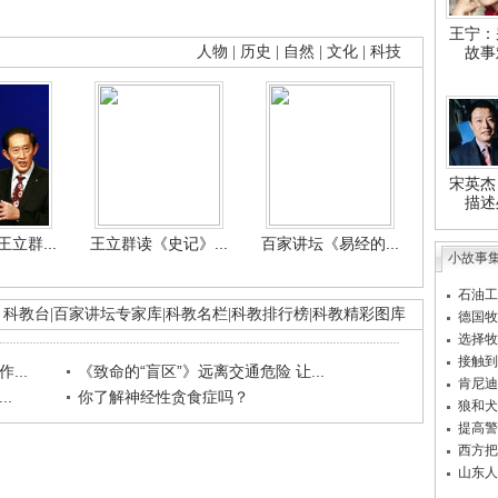
王宁：
人物
|
历史
|
自然
|
文化
|
科技
故事
宋英杰
描述
立群...
王立群读《史记》...
百家讲坛《易经的...
小故事
石油工
科教台
|
百家讲坛专家库
|
科教名栏
|
科教排行榜
|
科教精彩图库
德国牧
选择牧
接触到
...
《致命的“盲区”》远离交通危险 让...
肯尼迪
.
你了解神经性贪食症吗？
狼和犬
提高警
西方把
山东人