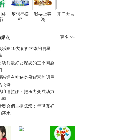
国·
梦想星搭
我要上春
开门大吉
行
档
晚
劲爆点
更多 >>
娱乐圈10大衰神附体的明星
学
出轨前最好要深思的三个问题
和
领衔拥有神秘身份背景的明星
飞飞哥
姑娘迪拉娜：把压力变成动力
小卒
青奥会俏主播陈滢：年轻真好
和溪水