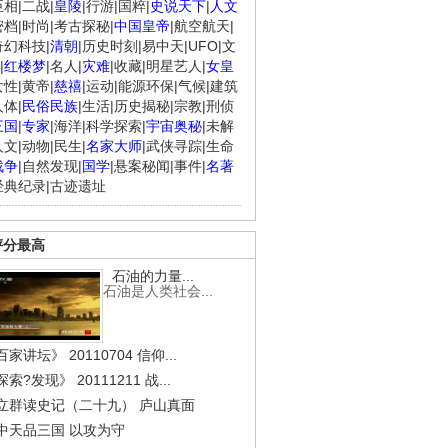
臣相
|
二战
|
皇陵
|
行游
|
国粹
|
史说天下
|
人文
密档
|
时尚
|
考古探秘
|
中国皇帝
|
航空航天
|
奇幻科技
|
清朝
|
历史时刻
|
易中天
|
UFO
|
文
|
红楼梦
|
名人
|
灾难
|
收藏
|
明星艺人
|
女皇
女性
|
黄帝
|
慈禧
|
运动
|
能源环保
|
气候
|
建筑
人体
|
民俗民族
|
生活
|
历史揭秘
|
宗教
|
刑侦
三国
|
专家
|
海洋
|
科学探索
|
宇宙奥秘
|
未解
人文
|
动物
|
民生
|
名家大师
|
武侠寻踪
|
生命
战争
|
自然发现
|
国学
|
悬案秘闻
|
事件
|
名著
经典纪录
|
古迹遗址
评分最高
石油的力量...
石油是人类社会...
家讲坛》 20110704 信仰...
索?发现》 20111211 战...
立群读史记（二十九） 庐山真面
中天品三国 以攻为守