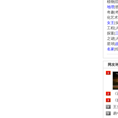
植物
|
地理
|
奇趣
|
化艺术
女王
|
工程
|
探案
|
之谜
|
星球
|
名家
|
网友
1
《百
2
《探
3
王
4
易
5