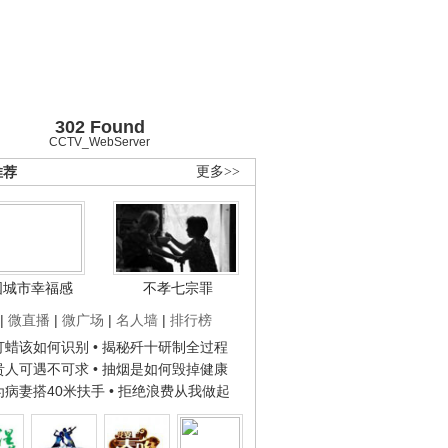
302 Found
CCTV_WebServer
推荐
更多>>
国城市幸福感
不孝七宗罪
|
微直播
|
微广场
|
名人墙
|
排行榜
子打蜡该如何识别
• 揭秘歼十研制全过程
种贵人可遇不可求
• 抽烟是如何毁掉健康
人为病妻搭40米扶手
• 拒绝浪费从我做起