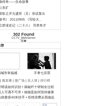
物传奇——生命故事
公东扩
恨歌之开元盛世（五）张说复出
书》 20110905 《写给大...
立群读史记（二十八） 另类奇才
302 Found
CCTV_WebServer
锘�
推荐
国城市幸福感
不孝七宗罪
|
微直播
|
微广场
|
名人墙
|
排行榜
子打蜡该如何识别
• 揭秘歼十研制全过程
种贵人可遇不可求
• 抽烟是如何毁掉健康
人为病妻搭40米扶手
• 拒绝浪费从我做起