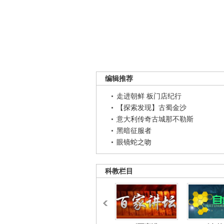
编辑推荐
走进朝鲜 板门店纪行
【探索发现】古蜀金沙
意大利传奇古城那不勒斯
黑暗征服者
眼镜蛇之吻
科教栏目