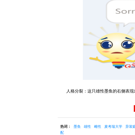
人格分裂：这只雄性墨鱼的右侧表现出
热词：
墨鱼
雄性
雌性
麦考瑞大学
异装
配