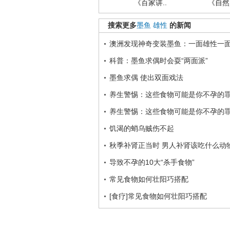
《百家讲..
《自然密
搜索更多
墨鱼
雄性
的新闻
澳洲发现神奇变装墨鱼：一面雄性一
科普：墨鱼求偶时会耍“两面派”
墨鱼求偶 使出双面戏法
养生警惕：这些食物可能是你不孕的
养生警惕：这些食物可能是你不孕的
饥渴的蛸乌贼伤不起
秋季补肾正当时 男人补肾该吃什么动
导致不孕的10大“杀手食物”
常见食物如何壮阳巧搭配
[食疗]常见食物如何壮阳巧搭配