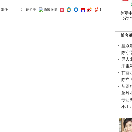
发邮件
】【
】
【一键分享
】
美丽中
湿地
博客
盘点
陈守
男人
宋宝
韩雪
陈立
新疆
悠然
专访
小山