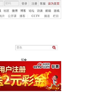
登录
注册
客服
设为首页
城
社区
微博
博客
论坛
访谈
邮箱
游戏
画片
公开课
播客
|
CCTV
频道
栏目
锘�