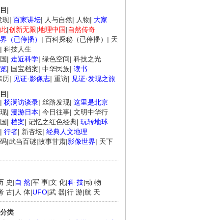
.
《经典人..
《中华民..
《人物》..
目
|
发现
|
百家讲坛
|
人与自然
|
人物
|
大家
此
|
创新无限
|
地理中国
|
自然传奇
界（已停播）
|
百科探秘（已停播）
|
天
|
科技人生
国
|
走近科学
|
绿色空间
|
科技之光
览
|
国宝档案
|
中华民族
|
读书
亲历
|
见证·影像志
|
重访
|
见证·发现之旅
目
|
|
杨澜访谈录
|
丝路发现
|
这里是北京
现
|
漫游日本
|
今日往事
|
文明中华行
国
|
档案
|
记忆之红色经典
|
玩转地球
|
行者
|
新杏坛
|
经典人文地理
码
|
武当百谜
|
故事甘肃
|
影像世界
|
天下
历 史
|
自 然
|
军 事
|
文 化
|
科 技
|
动 物
考 古
|
人 体
|
UFO
|
武 器
|
行 游
|
航 天
分类