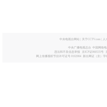
中央电视台网站
|
关于CCTV.com
|
人
中央广播电视总台 中国网络电
违法和不良信息举报
京ICP证060535号
网上传播视听节目许可证号 0102004
新出网证（京）字0