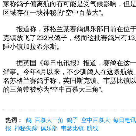
家称鸽子偏离航向有可能是受气候影响，但
区域存在一块神秘的“空中百慕大”。
报道称，苏格兰某赛鸽俱乐部日前在位于
克镇放飞了232只鸽子，然而这批赛鸽只有1
陲小镇加拉希尔斯。
据英国《每日电讯报》报道，赛鸽在这一
鲜事。今年4月以来，不少驯鸽人在这条航线
名苏格兰赛鸽手称，英国斯克镇、韦瑟比镇
的三角带被称为“空中百慕大三角”。
热词：
鸽
百慕大三角
鸽子
空中百慕大
每日电讯
报
神秘失踪
俱乐部
韦瑟比镇
航线