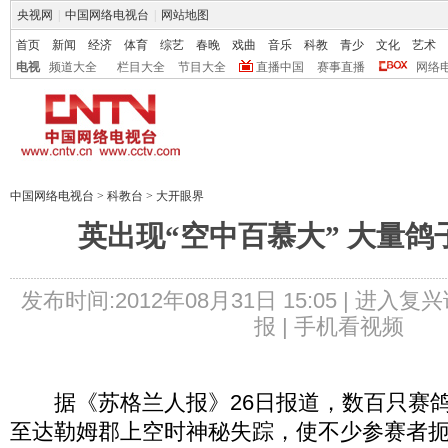
央视网
|
中国网络电视台
|
网站地图
首页
新闻
经济
体育
综艺
春晚
戏曲
音乐
科教
青少
文化
艺术
电视
频道大全
栏目大全
节目大全
直播中国
赛事直播
网络
中国网络电视台
>
科教台
>
大开眼界
英出现“空中百慕大” 大量鸽
发布时间:2012年08月31日 15:05 |
进入复兴
报 |
手机看视频
据《苏格兰人报》26日报道，数百只赛鸽
至达勒姆郡上空时神秘失踪，使不少参赛者