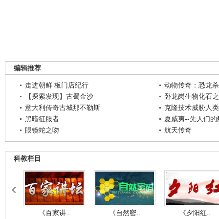
编辑推荐
走进朝鲜 板门店纪行
动物传奇：恐龙杀
【探索发现】古蜀金沙
卧龙岗生物化石之
意大利传奇古城那不勒斯
克隆技术威胁人类
黑暗征服者
夏威夷--先人们
眼镜蛇之吻
航天传奇
科教栏目
《百家讲..
《自然密..
《夕阳红..