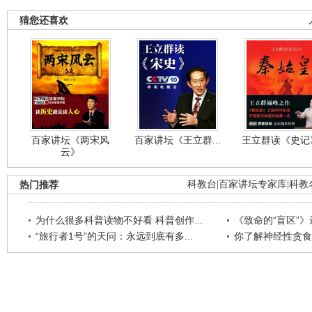
猜您还喜欢
百家讲坛《两宋风
百家讲坛《王立群...
王立群读《史记》
云》
热门推荐
科教台
|
百家讲坛专家库
|
科教
为什么很多科普读物不好看 科普创作...
《致命的“盲区”》远
“旅行者1号”的天问：永远到底有多...
你了解神经性贪食