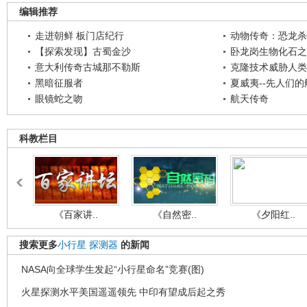
编辑推荐
走进朝鲜 板门店纪行
动物传奇：恐龙杀
【探索发现】古蜀金沙
卧龙岗生物化石之
意大利传奇古城那不勒斯
克隆技术威胁人类
黑暗征服者
夏威夷--先人们
眼镜蛇之吻
航天传奇
科教栏目
《百家讲..
《自然密..
《夕阳红..
搜索更多
小行星
探测器
的新闻
NASA向全球学生发起“小行星命名”竞赛(图)
火星探测水平美国遥遥领先 中印有望成后起之秀