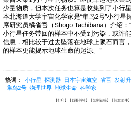
少量物质，但本次任务也算是收集到了小行
本北海道大学宇宙化学家是“隼鸟2号”小行星
席研究员橘省吾（Shogo Tachibana）介
小行星任务带回的样本中不受到污染，或许
信息，相比较于过去坠落在地球上陨石而言
的样本更能揭示地球生命的起源。”
热词：
小行星
探测器
日本宇宙航空
省吾
发射升
隼鸟2号
物理世界
地球生命
科学家
【
打印
】【
我要纠错
】【
复制链接
】【
转发邮件