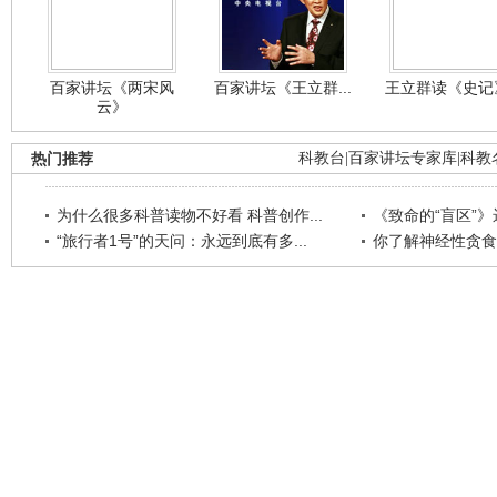
百家讲坛《两宋风
百家讲坛《王立群...
王立群读《史记》
云》
热门推荐
科教台
|
百家讲坛专家库
|
科教
为什么很多科普读物不好看 科普创作...
《致命的“盲区”》远
“旅行者1号”的天问：永远到底有多...
你了解神经性贪食