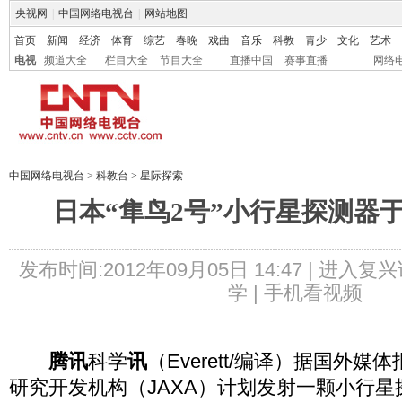
央视网
|
中国网络电视台
|
网站地图
首页
新闻
经济
体育
综艺
春晚
戏曲
音乐
科教
青少
文化
艺术
电视
频道大全
栏目大全
节目大全
直播中国
赛事直播
网络
中国网络电视台
>
科教台
>
星际探索
日本“隼鸟2号”小行星探测器于
发布时间:2012年09月05日 14:47 |
进入复兴
学 |
手机看视频
腾讯
科学
讯
（Everett/编译）据国外
研究开发机构（JAXA）计划发射一颗小行星探