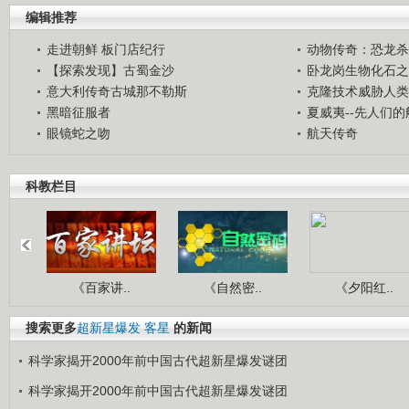
编辑推荐
走进朝鲜 板门店纪行
动物传奇：恐龙杀
【探索发现】古蜀金沙
卧龙岗生物化石之
意大利传奇古城那不勒斯
克隆技术威胁人类
黑暗征服者
夏威夷--先人们
眼镜蛇之吻
航天传奇
科教栏目
《百家讲..
《自然密..
《夕阳红..
搜索更多
超新星爆发
客星
的新闻
科学家揭开2000年前中国古代超新星爆发谜团
科学家揭开2000年前中国古代超新星爆发谜团