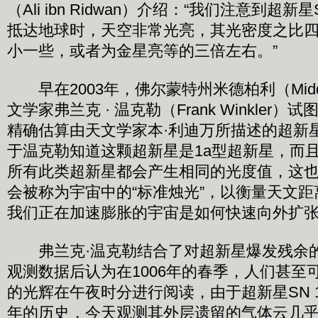
（Ali ibn Ridwan）介绍：“我们注意到超新
抵达地球时，天空非常光亮，其光密度之比
小一些，或者为金星亮等的三倍左右。”
早在2003年，佛尔蒙特州米德柏利（Middl
文学家弗兰克 · 温克勒（Frank Winkler
精确估算由天文学家本·利迪万所描述的超新星S
于温克勒知道这颗超新星是1a型超新星，而
所有此类超新星都会产生相同的光度值，这也
会被称为宇宙中的“标准烛光”，以衡量天文
我们正在加速膨胀的宇宙是如何快速向外扩
弗兰克·温克勒结合了对超新星爆发残余
观测数据后认为在1006年的春季，人们甚至
的光辉在午夜时分进行阅读，由于超新星SN 1
年的历史，今天观测其外层遗留的气体云几