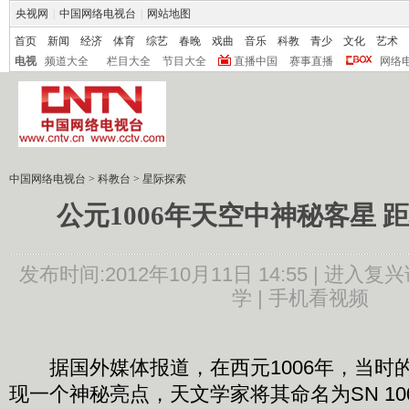
央视网
|
中国网络电视台
|
网站地图
首页
新闻
经济
体育
综艺
春晚
戏曲
音乐
科教
青少
文化
艺术
电视
频道大全
栏目大全
节目大全
直播中国
赛事直播
网络
中国网络电视台
>
科教台
>
星际探索
公元1006年天空中神秘客星 距
发布时间:2012年10月11日 14:55 |
进入复兴
学 |
手机看视频
据国外媒体报道，在西元1006年，当时
现一个神秘亮点，天文学家将其命名为SN 10