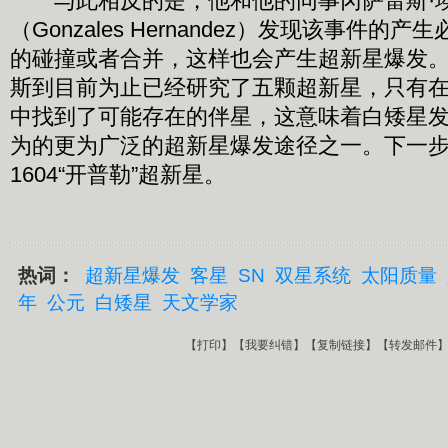
与此相反的是，他和他的同事冈萨雷斯·
（Gonzales Hernandez）发现该事件的
的碰撞或者合并，这样也会产生超新星爆发
斯到目前为止已经研究了五颗超新星，只有在SN
中找到了可能存在的伴星，这意味着白矮星
为的更为广泛的超新星爆发途径之一。下一步
1604“开普勒”超新星。
热词：
超新星爆发
客星
SN
双星系统
太阳质量
年
公元
白矮星
天文学家
【
打印
】【
我要纠错
】【
复制链接
】【
转发邮件