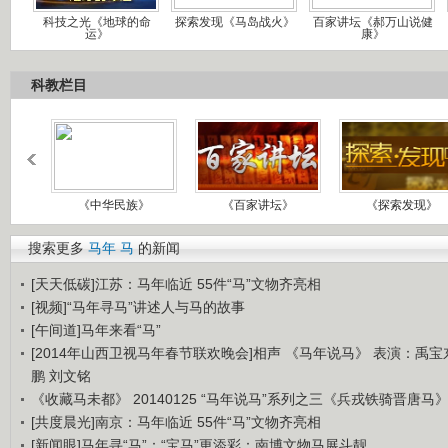
科技之光《地球的命
探索发现《马岛战火》
百家讲坛《郝万山说健
运》
康》
科教栏目
《中华民族》
《百家讲坛》
《探索发现》
搜索更多
马年
马
的新闻
[天天低碳]江苏：马年临近 55件“马”文物齐亮相
[视频]“马年寻马”讲述人与马的故事
[午间道]马年来看“马”
[2014年山西卫视马年春节联欢晚会]相声 《马年说马》 表演：禹宝
鹏 刘文铭
《收藏马未都》 20140125 “马年说马”系列之三《兵戎铁骑晋唐马
[共度晨光]南京：马年临近 55件“马”文物齐亮相
[新闻眼]马年寻“马”：“宝马”更添彩：南博文物马展斗靓