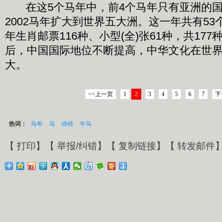
在这5个马年中，前4个马年只有亚洲的国
2002马年扩大到世界五大洲。这一年共有5
年生肖邮票116种、小型(全)张61种，共17
后，中国国际地位不断提高，中华文化在世
大。
<<上一页
1
2
3
4
5
6
7
下
热词：
马年
马
诗经
午马
【
打印
】【
举报/纠错
】【
复制链接
】【
转发邮件