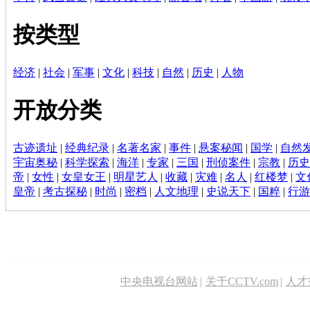
按类型
经济
|
社会
|
军事
|
文化
|
科技
|
自然
|
历史
|
人物
开放分类
古迹遗址
|
经典纪录
|
名著名家
|
事件
|
悬案秘闻
|
国学
|
自然
宇宙奥秘
|
科学探索
|
海洋
|
专家
|
三国
|
刑侦案件
|
宗教
|
历史
帝
|
女性
|
女皇女王
|
明星艺人
|
收藏
|
灾难
|
名人
|
红楼梦
|
文
皇帝
|
考古探秘
|
时尚
|
密档
|
人文地理
|
史说天下
|
国粹
|
行游
中央电视台网站
|
关于CCTV.com
|
人才