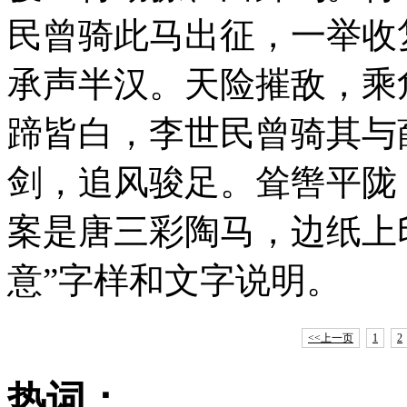
民曾骑此马出征，一举收
承声半汉。天险摧敌，乘
蹄皆白，李世民曾骑其与
剑，追风骏足。耸辔平陇
案是唐三彩陶马，边纸上印
意”字样和文字说明。
<<上一页
1
2
热词：