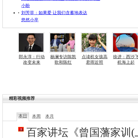
小盼
刘芳菲：如果爱 让我们含蓄地表达
悠然小卒
郎永淳：行动
杨澜专访陈凯
点读机女孩高
徐进：西沙
改变未来
歌和陈红
君雨近照
机海上起
精彩视频推荐
本日
本周
本月
百家讲坛《曾国藩家训(
1