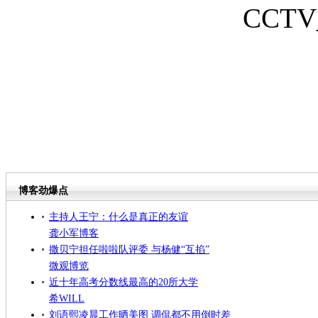
CCTV_
博客劲爆点
主持人王宁：什么是真正的友谊
龚小军博客
撒贝宁担任啦啦队评委 与杨健“互掐”
微观博览
近十年高考分数线最高的20所大学
希WILL
刘语熙凌晨工作晒美图 调侃都不用倒时差