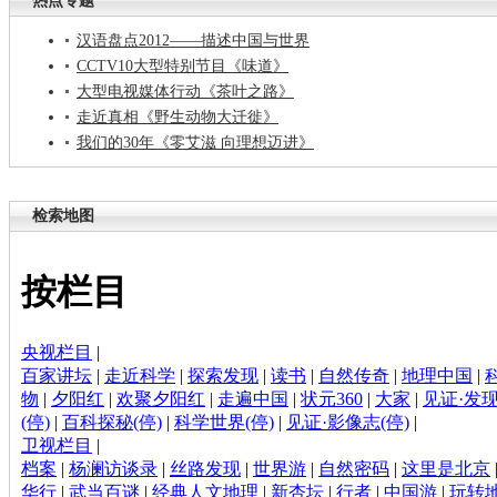
热点专题
汉语盘点2012——描述中国与世界
CCTV10大型特别节目《味道》
大型电视媒体行动《茶叶之路》
走近真相《野生动物大迁徙》
我们的30年《零艾滋 向理想迈进》
检索地图
按栏目
央视栏目
|
百家讲坛
|
走近科学
|
探索发现
|
读书
|
自然传奇
|
地理中国
|
物
|
夕阳红
|
欢聚夕阳红
|
走遍中国
|
状元360
|
大家
|
见证·发现
(停)
|
百科探秘(停)
|
科学世界(停)
|
见证·影像志(停)
|
卫视栏目
|
档案
|
杨澜访谈录
|
丝路发现
|
世界游
|
自然密码
|
这里是北京
华行
|
武当百谜
|
经典人文地理
|
新杏坛
|
行者
|
中国游
|
玩转