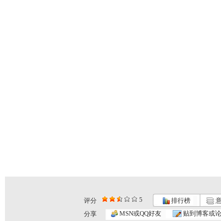
5
评分
排行榜
意
MSN或QQ好友
贴到博客或
分享