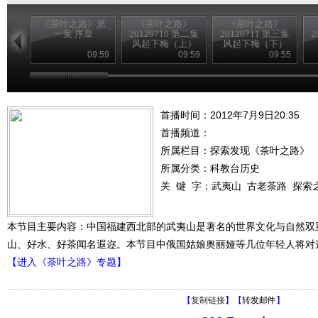
《茶叶之路》第
《茶叶之路》
《茶叶之路》
一集 序章
20120710 第二集
20120711 第三集
2
风起下梅（上）
风起下梅（下）
09:59
09:59
09:55
首播时间：2012年7月9日20:35
首播频道：
所属栏目：
探索发现《茶叶之路》
所属分类：科教台历史
关 键 字：
武夷山
古老茶路
探索
本节目主要内容：中国福建西北部的武夷山是著名的世界文化与自然双
山、好水、好茶闻名遐迩。本节目中俄国姑娘奥丽娅等几位年轻人将对
【进入《茶叶之路》专题】
【
复制链接
】【
转发邮件
】