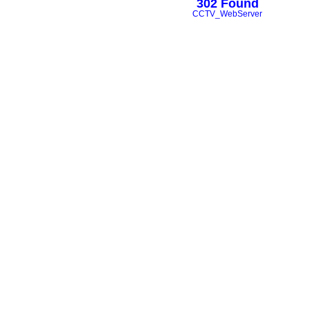
302 Found
CCTV_WebServer