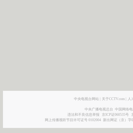
中央电视台网站
|
关于CCTV.com
|
人
中央广播电视总台 中国网络电
违法和不良信息举报
京ICP证060535号
网上传播视听节目许可证号 0102004
新出网证（京）字0