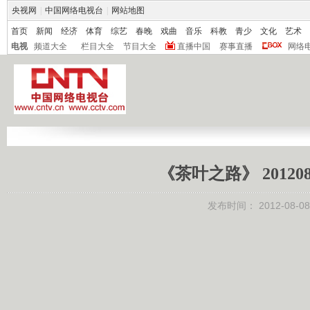
央视网
|
中国网络电视台
|
网站地图
首页
新闻
经济
体育
综艺
春晚
戏曲
音乐
科教
青少
文化
艺术
电视
频道大全
栏目大全
节目大全
直播中国
赛事直播
网络
《茶叶之路》 2012
发布时间：
2012-08-08