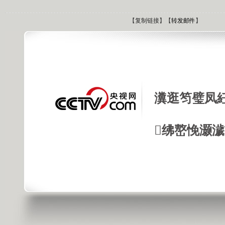
【
复制链接
】【
转发邮件
】
瀵逛笉璧凤
绋嶅悗灏