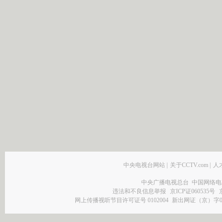
中央电视台网站
|
关于CCTV.com
|
人
中央广播电视总台 中国网络电
违法和不良信息举报
京ICP证060535号
网上传播视听节目许可证号 0102004
新出网证（京）字0