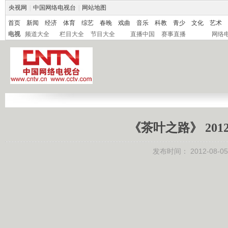
央视网
|
中国网络电视台
|
网站地图
首页
新闻
经济
体育
综艺
春晚
戏曲
音乐
科教
青少
文化
艺术
电视
频道大全
栏目大全
节目大全
直播中国
赛事直播
网络
《茶叶之路》 201
发布时间：
2012-08-05