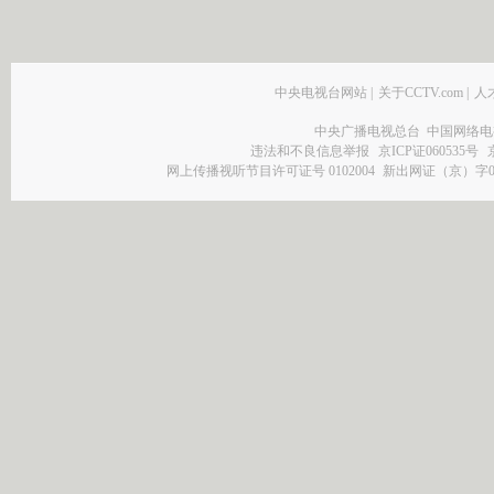
中央电视台网站
|
关于CCTV.com
|
人
中央广播电视总台 中国网络电
违法和不良信息举报
京ICP证060535号
网上传播视听节目许可证号 0102004
新出网证（京）字0