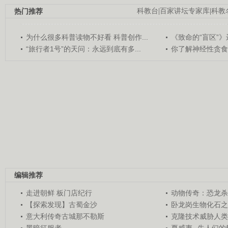
热门推荐
科教台
|
百家讲坛专家库
|
科教
为什么很多科普读物不好看 科普创作...
《致命的“盲区”》远
“旅行者1号”的天问：永远到底有多...
你了解神经性贪食
编辑推荐
走进朝鲜 板门店纪行
动物传奇：恐龙杀
【探索发现】古蜀金沙
卧龙岗生物化石之
意大利传奇古城那不勒斯
克隆技术威胁人类
黑暗征服者
夏威夷--先人们