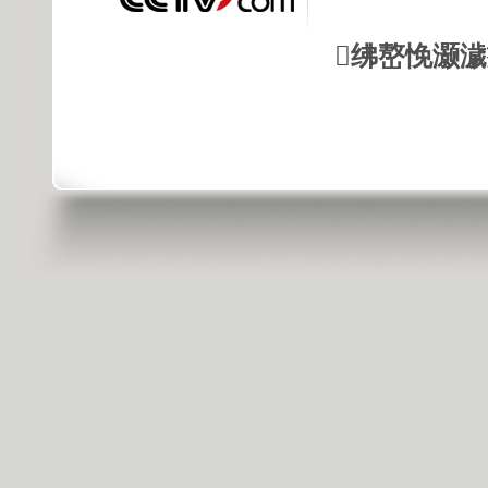
绋嶅悗灏