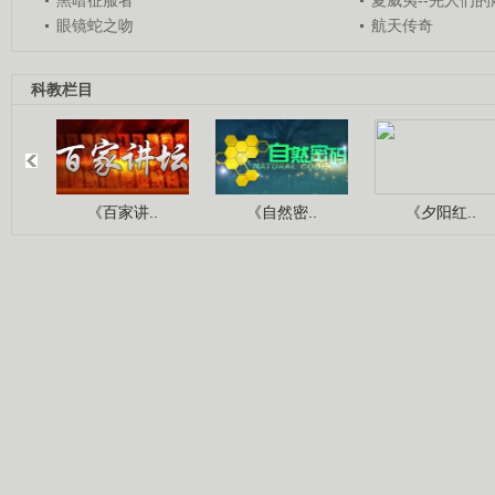
眼镜蛇之吻
航天传奇
科教栏目
《百家讲..
《自然密..
《夕阳红..