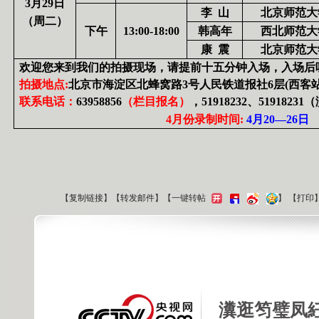
3
月
29
日
李
山
北京师范大
（周二）
下午
13:00-18:00
韩高年
西北师范大
康
震
北京师范大
欢迎您来到我们的拍摄现场，请提前十五分钟入场，入场后
拍摄地点
:
北京市海淀区北蜂窝路
3
号人民铁道报社
6
层
(
西客
联系电话：
63958856
（栏目报名）
，
51918232
、
51918231
（
4
月份录制时间
:
4
月
20
—
26
日
【
复制链接
】【
转发邮件
】
【一键转帖
】
【
打印
瀵逛笉璧凤