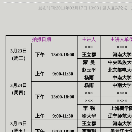
发布时间:
2011年03月17日 10:03 |
进入复兴论坛
|
拍摄日期
主讲人
主讲人单
×××
××××
3
月
23
日
下午
13:00-18:00
王立群
河南大学
（周三）
蒙
曼
中央民族大
赵玉平
北京邮电大
上午
9:00-11:30
杨雨
中南大学
3
月
24
日
杨雨
中南大学
（周四）
×××
××××
下午
13:00-18:00
×××
××××
李
强
上海商学
上午
9:00-11:30
喻大华
辽宁师范大
3
月
25
日
王立群
河南大学
（周五）
下午
13:00-18:00
霍明琨
黑龙江大