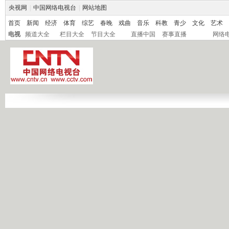
央视网
|
中国网络电视台
|
网站地图
首页
新闻
经济
体育
综艺
春晚
戏曲
音乐
科教
青少
文化
艺术
电视
频道大全
栏目大全
节目大全
直播中国
赛事直播
网络