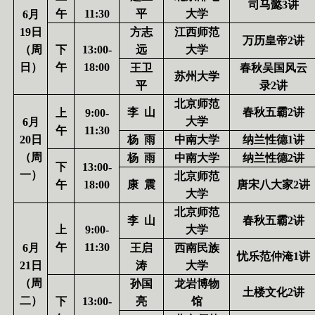
司马懿
3
讲
午
11:30
平
大学
6
月
19
日
方志
江西师范
万历皇帝
2
讲
（周
下
13:00-
远
大学
日）
午
18:00
王卫
春秋吴国风云
苏州大学
平
录
2
讲
北京师范
李
山
春秋五霸
2
讲
上
9:00-
大学
6
月
午
11:30
20
日
杨
雨
中南大学
纳兰性德
1
讲
（周
杨
雨
中南大学
纳兰性德
2
讲
下
13:00-
一）
北京师范
午
18:00
康
震
唐宋八大家
2
讲
大学
北京师范
李
山
春秋五霸
2
讲
上
9:00-
大学
午
11:30
6
月
王启
西南民族
忧乐范仲淹
1
讲
21
日
涛
大学
（周
孙国
龙岩博物
土楼文化
2
讲
二）
下
13:00-
亮
馆