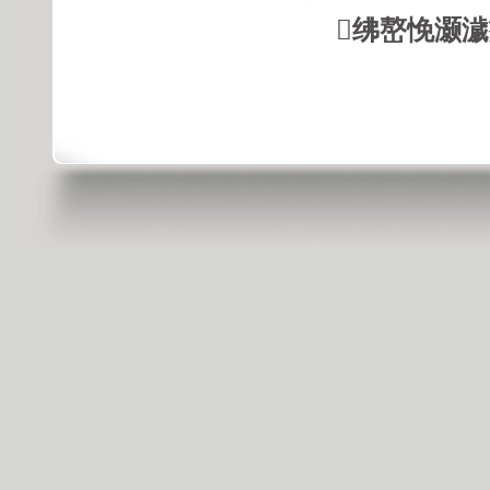
绋嶅悗灏