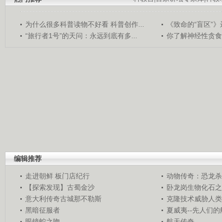
为什么很多科普读物不好看 科普创作...
《致命的“盲区”》远
“旅行者1号”的天问：永远到底有多...
你了解神经性贪食
编辑推荐
走进朝鲜 板门店纪行
动物传奇：恐龙杀
【探索发现】古蜀金沙
卧龙岗生物化石之
意大利传奇古城那不勒斯
克隆技术威胁人类
黑暗征服者
夏威夷--先人们
眼镜蛇之吻
航天传奇