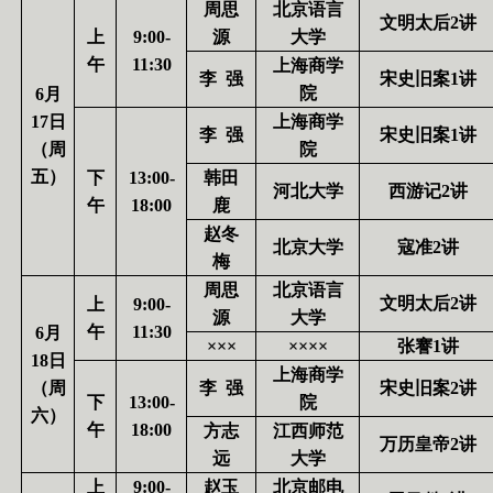
周思
北京语言
文明太后
2
讲
上
9:00-
源
大学
午
11:30
上海商学
李
强
宋史旧案
1
讲
院
6
月
17
日
上海商学
李
强
宋史旧案
1
讲
（周
院
五）
下
13:00-
韩田
河北大学
西游记
2
讲
午
18:00
鹿
赵冬
北京大学
寇准
2
讲
梅
周思
北京语言
文明太后
2
讲
上
9:00-
源
大学
午
11:30
6
月
×××
××××
张謇
1
讲
18
日
上海商学
（周
李
强
宋史旧案
2
讲
下
13:00-
院
六）
午
18:00
方志
江西师范
万历皇帝
2
讲
远
大学
上
9:00-
赵玉
北京邮电