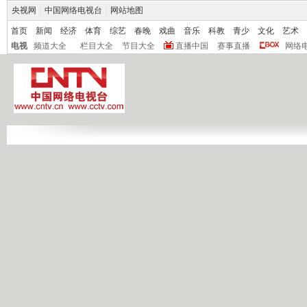
央视网
|
中国网络电视台
|
网站地图
首页
新闻
经济
体育
综艺
春晚
戏曲
音乐
科教
青少
文化
艺术
电视
频道大全
栏目大全
节目大全
直播中国
赛事直播
网络