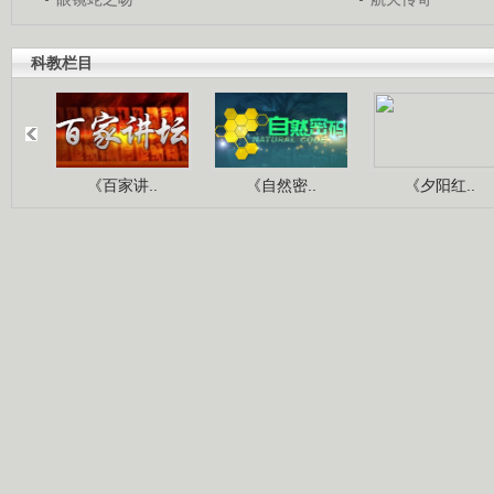
科教栏目
《百家讲..
《自然密..
《夕阳红..