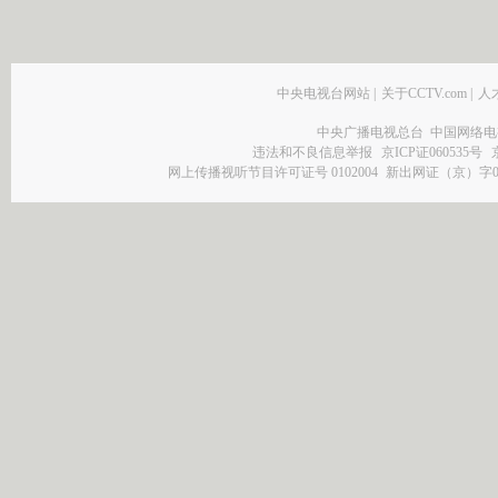
中央电视台网站
|
关于CCTV.com
|
人
中央广播电视总台 中国网络电
违法和不良信息举报
京ICP证060535号
网上传播视听节目许可证号 0102004
新出网证（京）字0