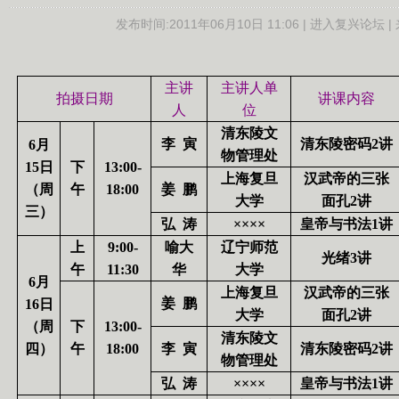
发布时间:
2011年06月10日 11:06 |
进入复兴论坛
|
主讲
主讲人单
拍摄日期
讲课内容
人
位
清东陵文
李
寅
清东陵密码
2
讲
6
月
物管理处
15
日
下
13:00-
上海复旦
汉武帝的三张
（周
午
18:00
姜
鹏
大学
面孔
2
讲
三）
弘
涛
××××
皇帝与书法
1
讲
上
9:00-
喻大
辽宁师范
光绪
3
讲
午
11:30
华
大学
6
月
上海复旦
汉武帝的三张
姜
鹏
16
日
大学
面孔
2
讲
（周
下
13:00-
清东陵文
四）
午
18:00
李
寅
清东陵密码
2
讲
物管理处
弘
涛
××××
皇帝与书法
1
讲