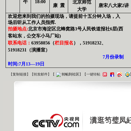
午
18:00
北京师范
康
震
唐宋八大家
2
讲
大学
欢迎您来到我们的拍摄现场，请提前十五分钟入场，入
场后听从工作人员指挥
.
拍摄地点
:
北京市海淀区北蜂窝路
3
号人民铁道报社
6
层
(
西
客站东，公交车小马厂站
)
联系电话：
63958856
（
栏目报名
），
51918232
、
51918231
（演播室）
7
月份录制
时间
:7
月
13
—
19
日
【
复制链接
】【
转发邮件
】
【
转帖到社区
】【一键转帖
瀵逛笉璧凤