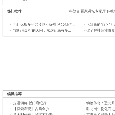
热门推荐
科教台
|
百家讲坛专家库
|
科教
为什么很多科普读物不好看 科普创作...
《致命的“盲区”》远
“旅行者1号”的天问：永远到底有多...
你了解神经性贪食
编辑推荐
走进朝鲜 板门店纪行
动物传奇：恐龙杀
【探索发现】古蜀金沙
卧龙岗生物化石之
意大利传奇古城那不勒斯
克隆技术威胁人类