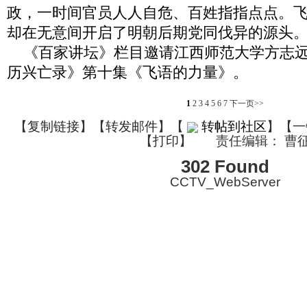
政，一时间官员人人自危、百姓指指点点。
却在无意间开启了明朝后期党同伐异的源头
《百家讲坛》栏目邀请江西师范大学方志远
历兴亡录》第十集《飞语的力量》。
1
2
3
4
5
6
7
下一页>>
【
复制链接
】【
转发邮件
】
【
转帖到社区
】【一
【
打印
】
责任编辑： 曹
302 Found
CCTV_WebServer