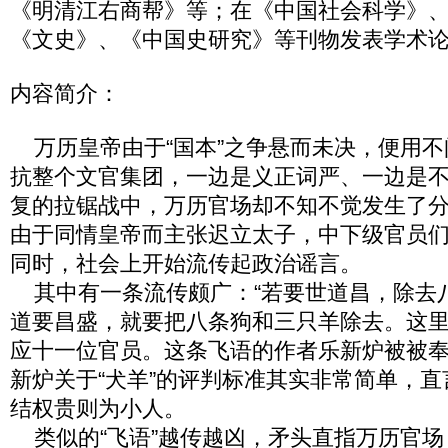
《明清江右商帮》等；在《中国社会科学》
《文史》、《中国史研究》等刊物发表学术论
内容简介：
万历皇帝由于“国本”之争悬而未决，便用不
抗整个文官集团，一边是义正词严、一边是
复的拉锯战中，万历官场却不知不觉发生了
由于同情皇帝而主张迟立太子，中下级官员
同时，社会上开始流传起政治谣言。
其中有一条流传颇广：“若要世道昌，除去八
道要昌盛，就要把八条狗和三只羊除去。这里的
应十一位官员。这条飞语的作者乐新炉被被
新炉关于“犬羊”的评判标准其实非常简单，
结权贵则为小人。
类似的“飞语”越传越凶，矛头直指万历官场