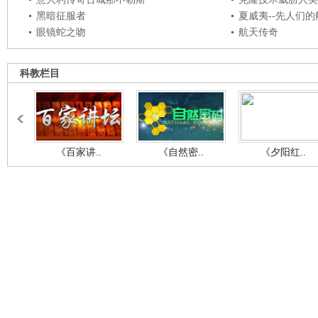
黑暗征服者
夏威夷--先人们
眼镜蛇之吻
航天传奇
科教栏目
《百家讲..
《自然密..
《夕阳红..