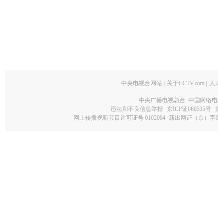
中央电视台网站
|
关于CCTV.com
|
人
中央广播电视总台 中国网络电
违法和不良信息举报
京ICP证060535号
网上传播视听节目许可证号 0102004
新出网证（京）字0