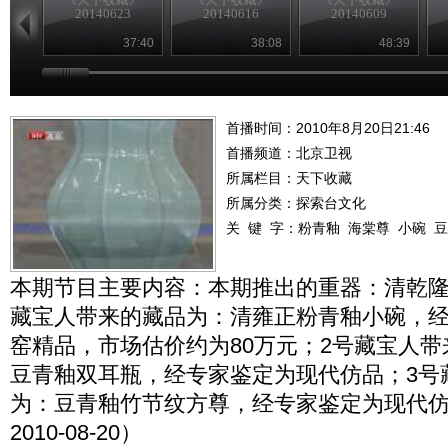
20140623
20140616
20140609
37:40
38:08
48:39
首播时间：2010年8月20日21:46
首播频道：
北京卫视
所属栏目：
天下收藏
所属分类：探索台文化
关 键 字：
粉青釉
海棠尊
小碗
豆
本期节目主要内容：本期推出的重器：清乾隆
藏宝人带来的藏品为：清雍正粉青釉小碗，
窑精品，市场估价约为80万元；2号藏宝人
豆青釉双耳瓶，经专家鉴定为现代仿品；3号
为：豆青釉竹节纹方尊，经专家鉴定为现代
2010-08-20）