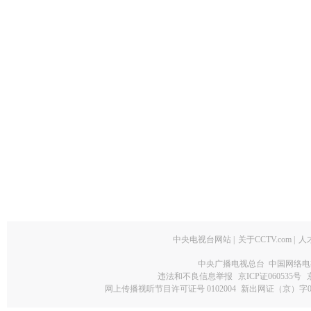
中央电视台网站
|
关于CCTV.com
|
人
中央广播电视总台 中国网络电
违法和不良信息举报
京ICP证060535号
网上传播视听节目许可证号 0102004
新出网证（京）字0