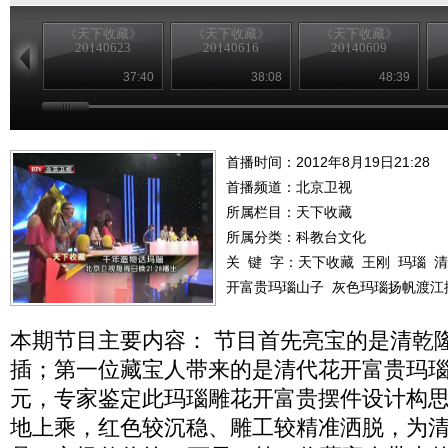
《天下收藏》
《天下收藏》
《天下收藏》
20140623
20140616
20140609
37:40
38:08
48:39
首播时间：2012年8月19日21:28
首播频道：
北京卫视
所属栏目：
天下收藏
所属分类：科教台文化
关 键 字：
天下收藏
王刚
玛瑙
清
开富贵玛瑙山子
灰色玛瑙扬帆渡江
本期节目主要内容： 节目首先亮宝的是清乾
插；第一位藏宝人带来的是清代花开富贵玛瑙
元，专家鉴定此玛瑙雕花开富贵摆件设计构
地上乘，红色较沉稳、雕工较精准洒脱，为