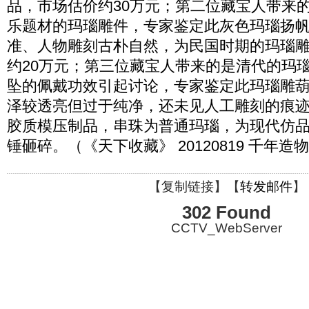
品，市场估价约30万元；第二位藏宝人带来
乐题材的玛瑙雕件，专家鉴定此灰色玛瑙扬
准、人物雕刻古朴自然，为民国时期的玛瑙
约20万元；第三位藏宝人带来的是清代的玛
坠的佩戴功效引起讨论，专家鉴定此玛瑙雕
泽较透亮但过于纯净，还未见人工雕刻的痕
胶质模压制品，串珠为普通玛瑙，为现代仿
锤砸碎。（《天下收藏》 20120819 千年造
【
复制链接
】【
转发邮件
】
302 Found
CCTV_WebServer