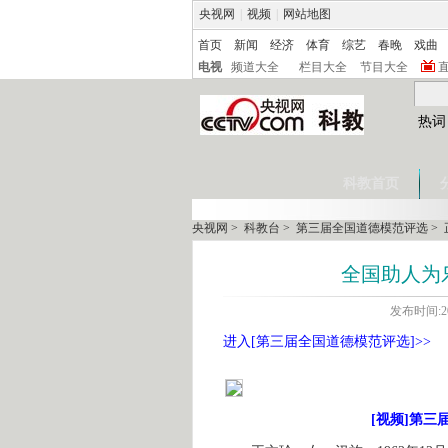
央视网
|
视频
|
网站地图
首页
新闻
经济
体育
综艺
春晚
戏曲
电视
频道大全
栏目大全
节目大全
热词
科教首页
央视网
>
科教台
>
第三届全国道德模范评选
> 
全国助人为
发布时间:20
进入[第三届全国道德模范评选]>>
[视频]第三