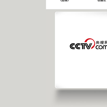
《慈禧》
祝榆生