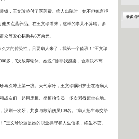
带钱，王文珍垫付了医药费。病人出院时，她不但婉言拒
最多点
咐他买点营养品。在王文珍看来，这样的事儿不算啥。多
群众等爱心捐助共
6
万余元。
多么大的传染性，只要病人来了，我第一个值班！”王文珍
000
多，
3
次放弃轮休。她说
:
“除非我感染，否则决不离
珍再次冲上第一线。天气寒冷，王文珍嘱咐护士在给病人
和战友们一起用床板、坐椅抬伤员，多次累得瘫坐在地。
，没刷一次牙，共参与救治伤员
109
名。“病人把生命交给
！”王文珍说这是她的职业操守和人生信条，终生不变。