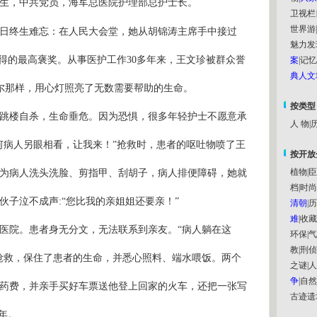
生，中共党员，海军总医院护理部总护士长。
卫视栏
世界游
|
日
终生难忘：在人民大会堂，她从胡锦涛主席手中接过
魅力发
获得的最高褒奖。从事医护工作
30
多年来，王文珍被群众誉
案
|
记忆
典人文
格尔那样，用心灯照亮了无数需要帮助的生命。
按类型
跳楼自杀，生命垂危。因为恐惧，很多年轻护士不愿意承
人 物
|
历
何病人另眼相看，让我来！”抢救时，患者的呕吐物喷了王
按开放
植物
|
臣
为病人洗头洗脸、剪指甲、刮胡子，病人排便障碍，她就
档
|
时尚
伙子泣不成声
:
“您比我的亲姐姐还要亲！”
清朝
|
历
难
|
收藏
医院。患者身无分文，无法联系到亲友。“病人躺在这
环保
|
气
教
|
刑侦
抢救，保住了患者的生命，并悉心照料、端水喂饭。两个
之谜
|
人
争
|
自然
药费，并亲手买好车票送他登上回家的火车，还把一张写
古迹遗
年。