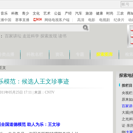
音乐
科教
青少
文化
艺术
公益
产经
汽车
旅游
健康
时尚
三农
商
直播中国
赛事直播
网络电视客户端
|
高清
电影
电视剧
纪录片
动
：
百家讲坛
走近科学
探索发现
读书
分类点播
科教名栏
资讯
专题
探索图库
检
正文
探索地
乐模范：候选人王文珍事迹
按栏目
11年05月25日 17:11 | 来源：CNTV
央视栏
原来如
百家讲
大观(停
之光
|
科
届全国道德模范 助人为乐：王文珍
证·亲历
物
|
大家