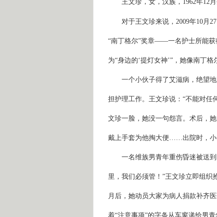
王文珍，女，汉族，
1962
年
12
月
对于王文珍来说，
2009
年
10
月
27
“南丁格尔”奖章——一名护士所能
为“身边的‘提灯女神’”，她像南丁
一个小伙子得了艾滋病，绝望地
担护理工作。王文珍说：“不能对任
文珍一脸，她没一句怨言。术后，她
戴上手套为他掏大便……出院时，小
一名维族男青年重伤昏迷被送到
里，我们必须管！”王文珍立即组织
月后，她动员大家为病人捐款补齐医
着“注意事项”的字条从车窗递给男青