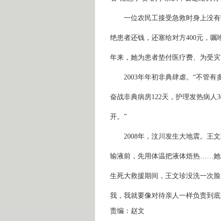
一位农民工接受急救时身上没有
绝患者还钱，还塞给对方
400
元，嘱
年来，她为患者垫付医疗费、为受灾
2003
年年初非典肆虐。“不管有
奋战非典病房
122
天，护理发热病人
3
开。”
2008
年，汶川发生大地震。王文
输液前，先用体温把液体焐热……她
生死大救援期间，王文珍没洗一次脸
我，我就要像对待亲人一样负责到底
责编：赵文