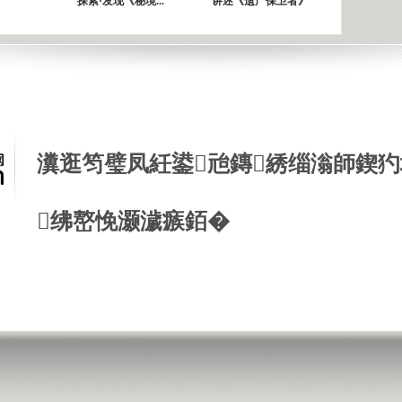
探索·发现《秘境...
讲述《遗产保卫者》
瀵逛笉璧凤紝鍙兘鏄綉缁滃師鍥犳
绋嶅悗灏濊瘯銆�