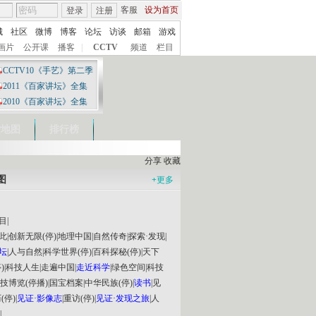
客服
设为首页
登录
注册
城
社区
微博
博客
论坛
访谈
邮箱
游戏
画片
公开课
播客
|
CCTV
频道
栏目
CCTV10《手艺》第二季
2011《百家讲坛》全集
2010《百家讲坛》全集
索地图
排行榜
分享
收藏
图
+
更多
目
|
此
|
创新无限(停)
|
地理中国
|
自然传奇
|
探索·发现
|
坛
|
人与自然
|
科学世界(停)
|
百科探秘(停)
|
天下
)
|
科技人生
|
走遍中国
|
走近科学
|
绿色空间
|
科技
技博览(停播)
|
国宝档案
|
中华民族(停)
|
读书
|
见
(停)
|
见证·影像志
|
重访(停)
|
见证·发现之旅
|
人
|