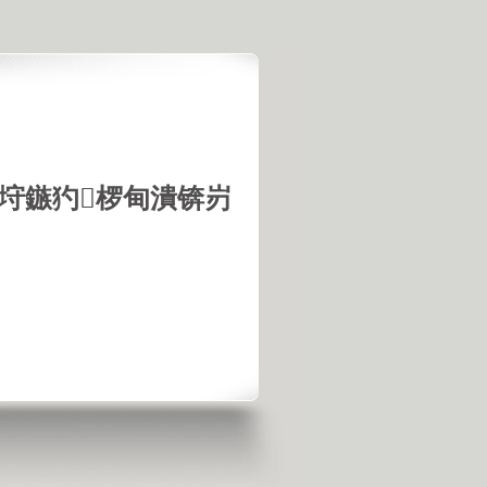
垨鏃犳椤甸潰锛岃