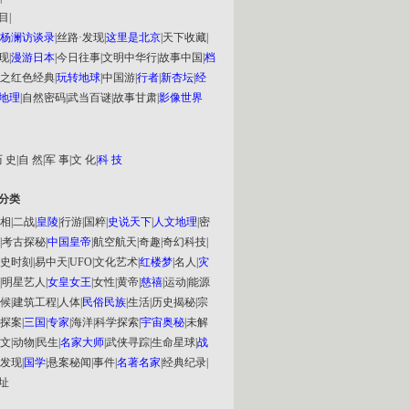
目
|
杨澜访谈录
|
丝路·发现
|
这里是北京
|
天下收藏
|
现
|
漫游日本
|
今日往事
|
文明中华行
|
故事中国
|
档
之红色经典
|
玩转地球
|
中国游
|
行者
|
新杏坛
|
经
地理
|
自然密码
|
武当百谜
|
故事甘肃
|
影像世界
 史
|
自 然
|
军 事
|
文 化
|
科 技
分类
相
|
二战
|
皇陵
|
行游
|
国粹
|
史说天下
|
人文地理
|
密
|
考古探秘
|
中国皇帝
|
航空航天
|
奇趣
|
奇幻科技
|
史时刻
|
易中天
|
UFO
|
文化艺术
|
红楼梦
|
名人
|
灾
|
明星艺人
|
女皇女王
|
女性
|
黄帝
|
慈禧
|
运动
|
能源
候
|
建筑工程
|
人体
|
民俗民族
|
生活
|
历史揭秘
|
宗
探案
|
三国
|
专家
|
海洋
|
科学探索
|
宇宙奥秘
|
未解
文
|
动物
|
民生
|
名家大师
|
武侠寻踪
|
生命星球
|
战
发现
|
国学
|
悬案秘闻
|
事件
|
名著名家
|
经典纪录
|
址