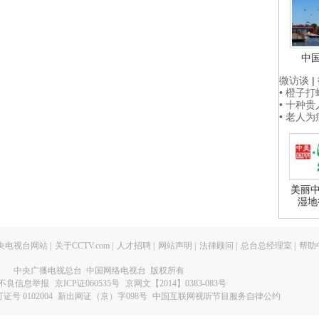
中
微访谈
|
• 橙子
• 十种
• 老人
美丽中
湿地
央电视台网站
|
关于CCTV.com
|
人才招聘
|
网站声明
|
法律顾问
|
总台总经理室
|
帮助
中央广播电视总台 中国网络电视台 版权所有
不良信息举报
京ICP证060535号
京网文【2014】0383-083号
 0102004
新出网证（京）字098号
中国互联网视听节目服务自律公约