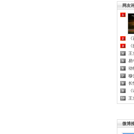
网友
1
《百
2
《探
3
王
4
易
5
动
6
穆
7
长
8
《读
9
王
10
微博