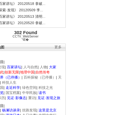
家讲坛》 20120518 拿破...
索·发现》 20120509 李...
家讲坛》 20120513 清明...
家讲坛》 20120520 拿破...
302 Found
CCTV_WebServer
锘�
地图
更多
目
|
发现
|
百家讲坛
|
人与自然
|
人物
|
大家
此
|
创新无限
|
地理中国
|
自然传奇
界（已停播）
|
百科探秘（已停播）
|
天
|
科技人生
国
|
走近科学
|
绿色空间
|
科技之光
览
|
国宝档案
|
中华民族
|
读书
亲历
|
见证·影像志
|
重访
|
见证·发现之旅
目
|
|
杨澜访谈录
|
丝路发现
|
这里是北京