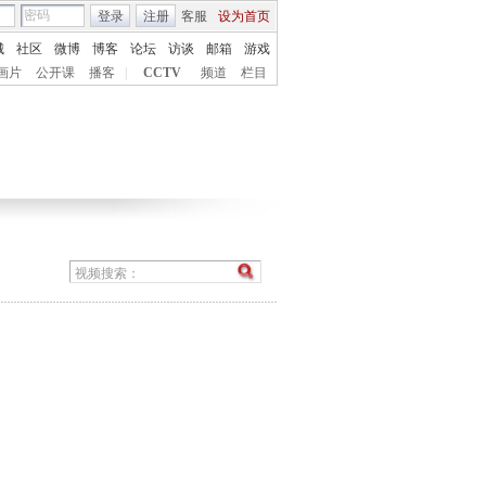
登录
注册
客服
设为首页
城
社区
微博
博客
论坛
访谈
邮箱
游戏
画片
公开课
播客
|
CCTV
频道
栏目