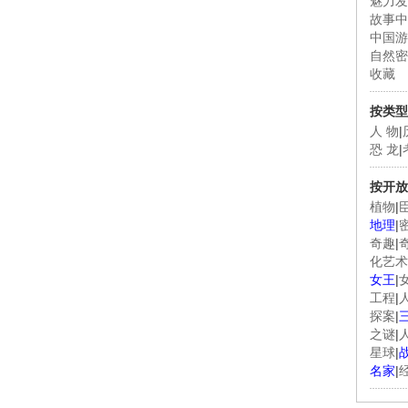
魅力发
故事中
中国游
自然密
收藏
按类型
人 物
|
恐 龙
|
按开放
植物
|
地理
|
奇趣
|
化艺术
女王
|
工程
|
探案
|
之谜
|
星球
|
名家
|