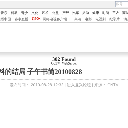
音乐
科教
青少
文化
艺术
公益
产经
汽车
旅游
健康
时尚
三农
商
直播中国
赛事直播
网络电视客户端
|
高清
电影
电视剧
纪录片
动
302 Found
CCTV_WebServer
料的结局 子午书简20100828
发布时间：
2010-08-28 12:32 |
进入复兴论坛
| 来源：
CNTV