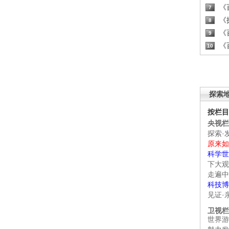
《百
7
《探
8
《百
9
《百
10
探索
按栏目
央视栏
探索·
原来如
科学世
下大观
走遍中
科技博
见证·
卫视栏
世界游