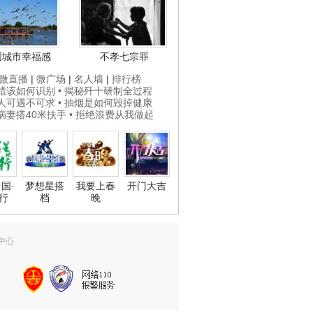
国城市幸福感
不孝七宗罪
微直播
|
微广场
|
名人墙
|
排行榜
打蜡该如何识别
• 揭秘歼十研制全过程
贵人可遇不可求
• 抽烟是如何毁掉健康
为病妻搭40米扶手
• 拒绝浪费从我做起
国·
梦想星搭
我要上春
开门大吉
行
档
晚
中心