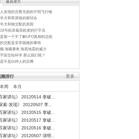
集
最具潜力
人发现的完整无损的不明飞行物
羊犬和草原狼的新结合
羊犬和狼交配的原因
18号机库最高机密的打字员
是第一个不了解UFO真相的总统
的交配是非常困难的事情
惕 海啸袭来 海底地震的威力
宇宙交给科学 那么我们呢？
是不是白种人的后裔
视频排行
更多
本周
本月
家讲坛》 20120514 拿破...
索·发现》 20120507 李...
家讲坛》 20120515 拿破...
家讲坛》 20120517 拿破...
家讲坛》 20120516 拿破...
家讲坛》 20120507 清明...