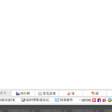
5
排行榜
意见反馈
顶
踩
N或QQ好友
贴到博客或论坛
转发邮件
一键转帖
》特
2012《读书》特
2012《读书》特
2012《读书》特
2