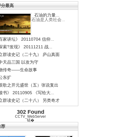
评分最高
石油的力量...
石油是人类社会...
家讲坛》 20110704 信仰...
索?发现》 20111211 战...
立群读史记（二十九） 庐山真面
中天品三国 以攻为守
物传奇——生命故事
公东扩
恨歌之开元盛世（五）张说复出
书》 20110905 《写给大...
立群读史记（二十八） 另类奇才
302 Found
CCTV_WebServer
锘�
推荐