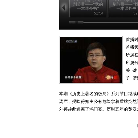
别节目——“我的
别节目——“
一本课外书”
一本课外书
20120826
20120825
52:54
52
首播时
首播
所属
所属
关 键
子
楚
本期《历史上著名的饭局》系列节目继续
离席，樊哙得知主公有危险拿着盾牌突然
刘邦趁此逃离了鸿门宴。历时五年的楚汉