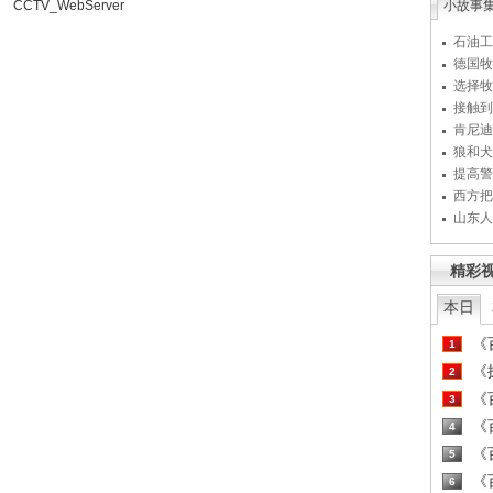
CCTV_WebServer
小故事
石油工
德国牧
选择牧
接触到
肯尼迪
狼和犬
提高警
西方把
山东人
精彩
本日
《百
1
《探
2
《百
3
《百
4
《百
5
《百
6