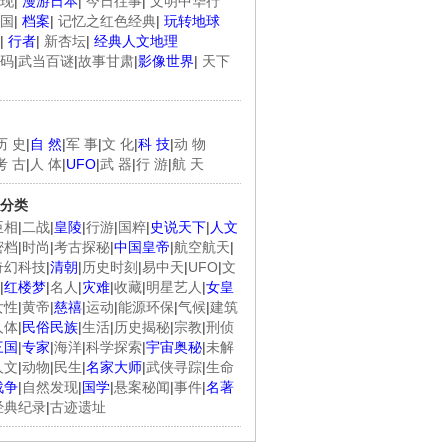
现
|
漫游日本
|
今日往事
|
文明中华行
国
|
档案
|
记忆之红色经典
|
玩转地球
|
行者
|
新杏坛
|
经典人文地理
码
|
武当百谜
|
故事甘肃
|
影像世界
|
天下
历 史
|
自 然
|
军 事
|
文 化
|
科 技
|
动 物
考 古
|
人 体
|
UFO
|
武 器
|
行 游
|
航 天
分类
臣相
|
二战
|
皇陵
|
行游
|
国粹
|
史说天下
|
人文
密档
|
时尚
|
考古探秘
|
中国皇帝
|
航空航天
|
奇幻科技
|
清朝
|
历史时刻
|
易中天
|
UFO
|
文
|
红楼梦
|
名人
|
灾难
|
收藏
|
明星艺人
|
女皇
女性
|
黄帝
|
慈禧
|
运动
|
能源环保
|
气候
|
建筑
人体
|
民俗民族
|
生活
|
历史揭秘
|
宗教
|
刑侦
三国
|
专家
|
海洋
|
科学探索
|
宇宙奥秘
|
未解
人文
|
动物
|
民生
|
名家大师
|
武侠寻踪
|
生命
战争
|
自然发现
|
国学
|
悬案秘闻
|
事件
|
名著
经典纪录
|
古迹遗址