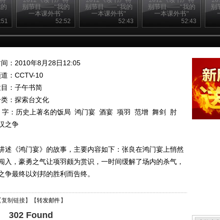
我的
别节目——“我的
别节目——“我的
别节目——“我的
别
”
一本课外书”
一本课外书”
一本课外书”
20120824
20120823
20120823
:51
52:52
52:43
52:43
间：2010年8月28日12:05
频道：
CCTV-10
栏目：
子午书简
分类：探索台文化
 字：
历史上著名的饭局
鸿门宴
酒宴
项羽
范增
舞剑
肘
汉之争
讲述《鸿门宴》的故事，主要内容如下：张良在鸿门宴上悄然
闯入，豪勇之气让项羽颇为赏识，一时间缓解了场内的杀气，
之争最终以刘邦的胜利而告终。
【
复制链接
】【
转发邮件
】
302 Found