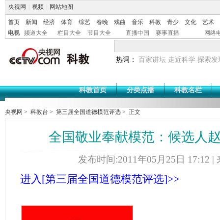
央视网
|
视频
|
网站地图
首页
新闻
经济
体育
综艺
春晚
戏曲
音乐
科教
青少
文化
艺术
电视
频道大全
栏目大全
节目大全
直播中国
赛事直播
网络
热词：
百家讲坛
走近科学
探索发
科教首页
分类点播
科教名栏
央视网
>
科教台
>
第三届全国道德模范评选
> 正文
全国敬业奉献模范：候选人
发布时间:2011年05月25日 17:12 
进入[第三届全国道德模范评选]>>