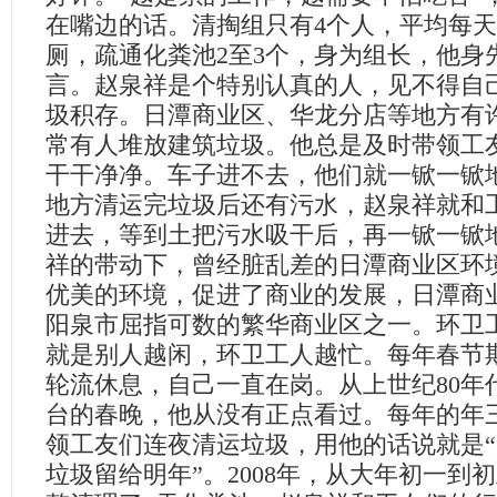
在嘴边的话。清掏组只有
4
个人，平均每天
厕，疏通化粪池
2
至
3
个，身为组长，他身
言。赵泉祥是个特别认真的人，见不得自
圾积存。日潭商业区、华龙分店等地方有
常有人堆放建筑垃圾。他总是及时带领工
干干净净。车子进不去，他们就一锨一锨
地方清运完垃圾后还有污水，赵泉祥就和
进去，等到土把污水吸干后，再一锨一锨
祥的带动下，曾经脏乱差的日潭商业区环
优美的环境，促进了商业的发展，日潭商
阳泉市屈指可数的繁华商业区之一。环卫
就是别人越闲，环卫工人越忙。每年春节
轮流休息，自己一直在岗。从上世纪
80
年
台的春晚，他从没有正点看过。每年的年
领工友们连夜清运垃圾，用他的话说就是
垃圾留给明年”。
2008
年，从大年初一到初