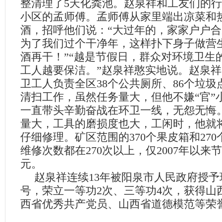
整清理了
5
天化粪池。赵泉祥和工友们的行
小区的孟师傅。孟师傅从家里端出凉菜和
酒，招呼他们说：“大过年的，家家户户
为了我们过个干净年，这样扑下身子做营
酒再干！”“越是节假日，群众对环境卫生
工人越要保洁。”赵泉祥憨实地说。赵泉
卫工人负责全区
38
个公共厕所、
86
个垃圾
清扫工作，虽然任务量大，但他不嫌“官”
一直带头辛勤奋战在环卫一线，无怨无悔
量大，工具的磨损度也大，工闲时，他就
仔细修理。矿区范围的
370
个果皮箱和
270
维修次数都在
270
次以上，仅
2007
年以来节
元。
赵泉祥连续
13
年被阳泉市人民政府授予
号，荣立一等功
2
次、三等功
4
次，获得山
西省优秀共产党员、山西省道德模范等荣