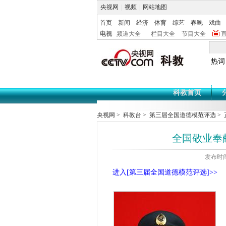
央视网
|
视频
|
网站地图
首页
新闻
经济
体育
综艺
春晚
戏曲
电视
频道大全
栏目大全
节目大全
热词
科教首页
央视网
>
科教台
>
第三届全国道德模范评选
> 
全国敬业奉
发布时间:
进入[第三届全国道德模范评选]>>