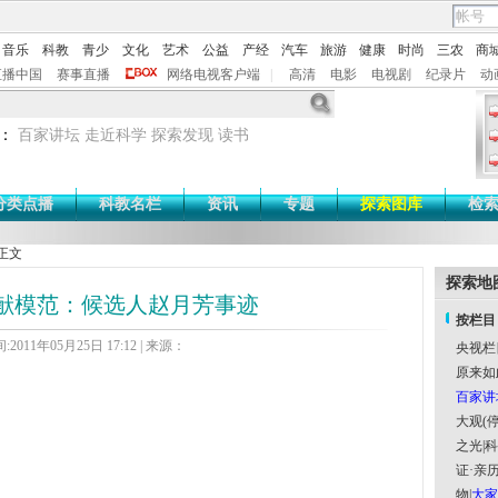
音乐
科教
青少
文化
艺术
公益
产经
汽车
旅游
健康
时尚
三农
商
直播中国
赛事直播
网络电视客户端
|
高清
电影
电视剧
纪录片
动
：
百家讲坛
走近科学
探索发现
读书
分类点播
科教名栏
资讯
专题
探索图库
检
正文
探索地
献模范：候选人赵月芳事迹
按栏目
2011年05月25日 17:12 | 来源：
央视栏
原来如
百家讲
大观(停
之光
|
科
证·亲历
物
|
大家