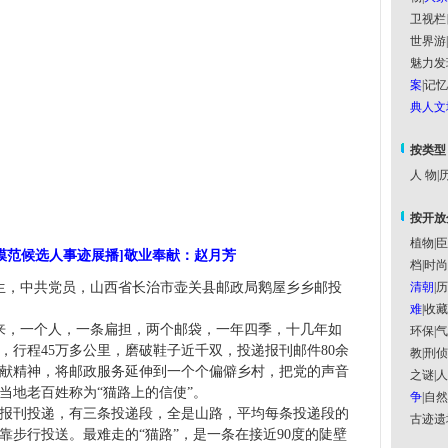
卫视栏
世界游
|
魅力发
案
|
记忆
典人文
按类型
人 物
|
历
按开放
植物
|
臣
模范候选人事迹展播]敬业奉献：赵月芳
档
|
时尚
生，中共党员，山西省长治市壶关县邮政局鹅屋乡乡邮投
清朝
|
历
难
|
收藏
来，一个人，一条扁担，两个邮袋，一年四季，十几年如
环保
|
气
，行程
45
万多公里，磨破鞋子近千双，投递报刊邮件
80
余
教
|
刑侦
献精神，将邮政服务延伸到一个个偏僻乡村，把党的声音
之谜
|
人
当地老百姓称为“猫路上的信使”。
争
|
自然
报刊投递，有三条投递段，全是山路，平均每条投递段的
古迹遗
靠步行投送。最难走的“猫路”，是一条在接近
90
度的陡壁