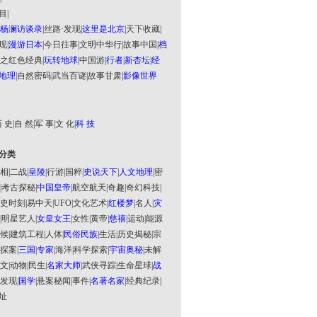
目
|
杨澜访谈录
|
丝路·发现
|
这里是北京
|
天下收藏
|
现
|
漫游日本
|
今日往事
|
文明中华行
|
故事中国
|
档
之红色经典
|
玩转地球
|
中国游
|
行者
|
新杏坛
|
经
地理
|
自然密码
|
武当百谜
|
故事甘肃
|
影像世界
 史
|
自 然
|
军 事
|
文 化
|
科 技
分类
相
|
二战
|
皇陵
|
行游
|
国粹
|
史说天下
|
人文地理
|
密
|
考古探秘
|
中国皇帝
|
航空航天
|
奇趣
|
奇幻科技
|
史时刻
|
易中天
|
UFO
|
文化艺术
|
红楼梦
|
名人
|
灾
|
明星艺人
|
女皇女王
|
女性
|
黄帝
|
慈禧
|
运动
|
能源
候
|
建筑工程
|
人体
|
民俗民族
|
生活
|
历史揭秘
|
宗
探案
|
三国
|
专家
|
海洋
|
科学探索
|
宇宙奥秘
|
未解
文
|
动物
|
民生
|
名家大师
|
武侠寻踪
|
生命星球
|
战
发现
|
国学
|
悬案秘闻
|
事件
|
名著名家
|
经典纪录
|
址