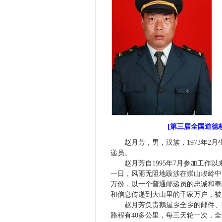
[第三届全国道德
赵月芳，男，汉族，
1973
年
2
月
递员。
赵月芳自
1995
年
7
月参加工作以
一日，风雨无阻地跋涉在崇山峻岭中
万份，以一个普通邮递员的忠诚和奉
和信息传递到大山里的千家万户，被
赵月芳负责鹅屋乡全乡的邮件、
路程有
40
多公里，每三天轮一次，全