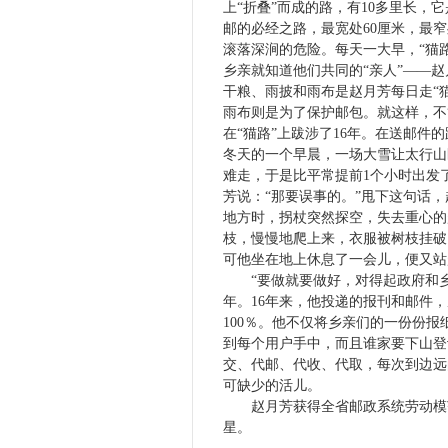
上“折叠”而成的路，有
10
多里长，它
邮的必经之路，最宽处
60
厘米
，最窄
滚落深涧的危险。每天一大早，“猫
乡亲就知道他们共同的“亲人”——
干粮、雨披和雨布是赵月芳每日走“
雨布则是为了保护邮包。就这样，不
在“猫路”上跋涉了
16
年。在送邮件的
冬天的一个早晨，一场大雪让太行山
难走，于是比平常提前
1
个小时出发
芳说：“那要误事的。”甩下这句话
地方时，拐杖突然探空，失去重心的
枝，慢慢地爬上来，衣服被树枝挂破
可他坐在地上休息了一会儿，便又站
“要做就要做好，对得起政府和
年。
16
年来，他投递的报刊和邮件，
100
％。他不仅将乡亲们的一份份报
到每个用户手中，而且谁家要下山登
交、代邮、代收、代取，每次到边远
可缺少的活儿。
赵月芳获得全省邮政系统劳动模
星。