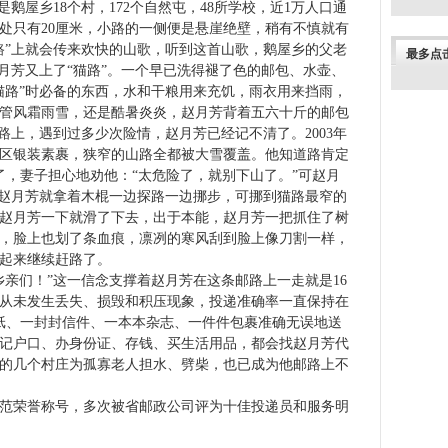
是鹅屋乡
18
个村，
172
个自然屯，
48
所学校，近
1
万人口通
处只有
20
厘米
，小路的一侧便是悬崖绝壁，稍有不慎就有
路”上就会传来欢快的山歌，听到这首山歌，鹅屋乡的父老
最多点
赵月芳又上了“猫路”。一个早已洗得褪了色的邮包、水壶、
猫路”时必备的东西，水和干粮用来充饥，雨衣用来挡雨，
管风霜雨雪，还是酷暑炎炎，赵月芳背着五六十斤的邮包
路上，遇到过多少次险情，赵月芳已经记不清了。
2003
年
区银装素裹，狭窄的山路全都被大雪覆盖。他知道路肯定
了，妻子担心地劝他：“太危险了，就别下山了。”可赵月
，赵月芳就拿着木棍一边探路一边挪步，可挪到猫路最窄的
赵月芳一下就滑了下去，出于本能，赵月芳一把抓住了树
，脸上也划了条血痕，凛冽的寒风刮到脸上像刀割一样，
起来继续赶路了。
乡亲们！”这一信念支撑着赵月芳在这条邮路上一走就是
16
从未发生丢失、损毁和积压现象，投递准确率一直保持在
纸、一封封信件、一本本杂志、一件件包裹准确无误地送
记户口、办身份证、存钱、买生活用品，都会找赵月芳代
的几个村庄为孤寡老人担水、劈柴，也已成为他邮路上不
范荣誉称号，多次被省邮政公司评为十佳投递员和服务明