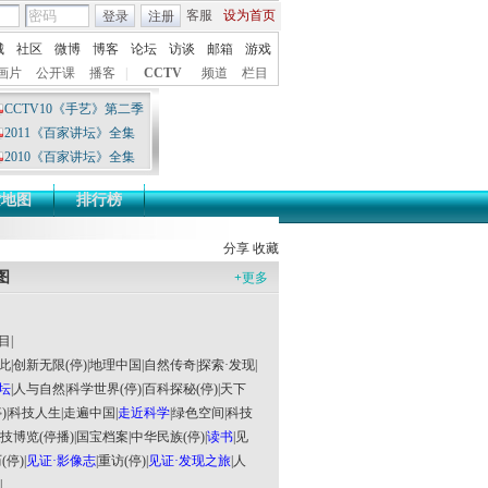
客服
设为首页
登录
注册
城
社区
微博
博客
论坛
访谈
邮箱
游戏
画片
公开课
播客
|
CCTV
频道
栏目
CCTV10《手艺》第二季
2011《百家讲坛》全集
2010《百家讲坛》全集
索地图
排行榜
分享
收藏
图
+
更多
目
|
此
|
创新无限(停)
|
地理中国
|
自然传奇
|
探索·发现
|
坛
|
人与自然
|
科学世界(停)
|
百科探秘(停)
|
天下
)
|
科技人生
|
走遍中国
|
走近科学
|
绿色空间
|
科技
技博览(停播)
|
国宝档案
|
中华民族(停)
|
读书
|
见
(停)
|
见证·影像志
|
重访(停)
|
见证·发现之旅
|
人
|