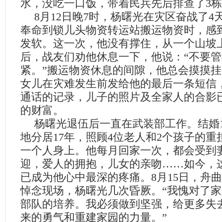
水，没吃一口饭，带着民兵先后排查了
3
栋
8
月
12
日
晚
7
时，杨曙光在灾区奋战了
4
奉命到锁儿头物资转运站搬运物资时，感
发软。这一次，他没有撑住，从一个山坡
后，战友们劝他休息一下，他说：“不要
紧。”搬运物资休息的间隙，他总会摸摸
女儿在灾难发生前发给他的最后一条短信
通话的记录，儿子的照片及全家人的合影
的财富。
杨曙光退伍后一直在武装部工作。结婚
地分居
17
年，照顾
4
位老人和
2
个孩子的重
一个人身上。他每月回家一次，都会受到
迎，爱人的拥抱，儿女的亲吻……如今，
已成为他心中最深的疼痛。
8
月
15
日
，舟曲
悼念现场，杨曙光几次昏厥。“我愧对了
部队的培养。我必须做到坚强，给更多失
来的勇气和重建家园的力量。”