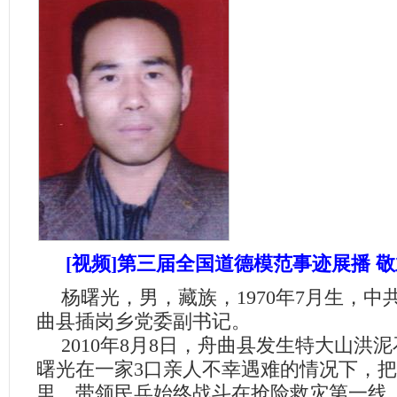
[视频]第三届全国道德模范事迹展播 敬
杨曙光，男，藏族，
1970
年
7
月生，中
曲县插岗乡党委副书记。
2010
年
8
月
8
日
，舟曲县发生特大山洪泥
曙光在一家
3
口亲人不幸遇难的情况下，把
里，带领民兵始终战斗在抢险救灾第一线