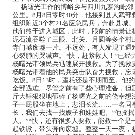
杨曙光工作的博峪乡与四川九寨沟毗邻
公里。
8
月
8
日
零时
40
分，他接到县人武部
组织附近
3
个村
21
名应急民兵，奔赴县城。
他们终于进入城区，此时，眼前的情景让
泥石流吞噬了三眼、北关、月圆等多个村
寺门嘴废墟一片。不远处，有人发现了遇
心裂肺的哭喊声。“快，赶紧救人！”已经
杨曙光带领民兵迅速展开搜救。为了挽救
杨曙光带着他的民兵突击队奋力搜救，忘
吃饭。
8
日
13
时，噩耗还是不期而至。他的
全部遇难。尽管之前有了些心理准备，但
斤大锤狠狠地砸碎了杨曙光之前的侥幸想
子一屁股坐在地上，悲泪长流……一名同
长，我们去找一找嫂子和娃娃吧。”他摇摇
人。”“快，还有很多人要救，能救一个是
起铁锨，带头奔向废墟。整整一天一夜，