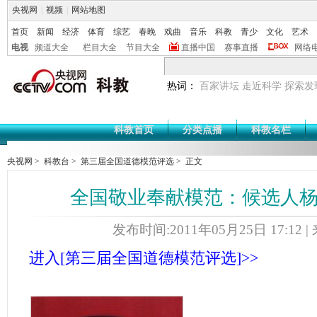
央视网
|
视频
|
网站地图
首页
新闻
经济
体育
综艺
春晚
戏曲
音乐
科教
青少
文化
艺术
电视
频道大全
栏目大全
节目大全
直播中国
赛事直播
网络
热词：
百家讲坛
走近科学
探索发
科教首页
分类点播
科教名栏
央视网
>
科教台
>
第三届全国道德模范评选
> 正文
全国敬业奉献模范：候选人
发布时间:2011年05月25日 17:12 
进入[第三届全国道德模范评选]>>