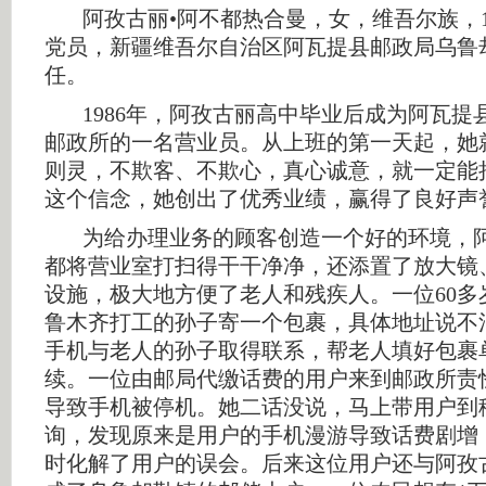
阿孜古丽•阿不都热合曼，女，维吾尔族，19
党员，新疆维吾尔自治区阿瓦提县邮政局乌鲁
任。
1986年，阿孜古丽高中毕业后成为阿瓦提
邮政所的一名营业员。从上班的第一天起，她
则灵，不欺客、不欺心，真心诚意，就一定能
这个信念，她创出了优秀业绩，赢得了良好声
为给办理业务的顾客创造一个好的环境，阿
都将营业室打扫得干干净净，还添置了放大镜
设施，极大地方便了老人和残疾人。一位60多
鲁木齐打工的孙子寄一个包裹，具体地址说不
手机与老人的孙子取得联系，帮老人填好包裹
续。一位由邮局代缴话费的用户来到邮政所责
导致手机被停机。她二话没说，马上带用户到
询，发现原来是用户的手机漫游导致话费剧增
时化解了用户的误会。后来这位用户还与阿孜