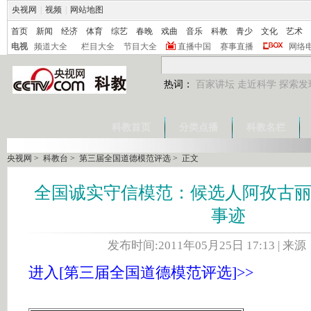
央视网
|
视频
|
网站地图
首页
新闻
经济
体育
综艺
春晚
戏曲
音乐
科教
青少
文化
艺术
电视
频道大全
栏目大全
节目大全
直播中国
赛事直播
网络
热词：
百家讲坛
走近科学
探索发
科教首页
分类点播
科教名栏
央视网
>
科教台
>
第三届全国道德模范评选
> 正文
全国诚实守信模范：候选人阿孜古丽
事迹
发布时间:2011年05月25日 17:13 | 来
进入[第三届全国道德模范评选]>>