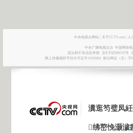
中央电视台网站
|
关于CCTV.com
|
人
中央广播电视总台 中国网络电
违法和不良信息举报
京ICP证060535号
网上传播视听节目许可证号 0102004
新出网证（京）字0
瀵逛笉璧凤紝
绋嶅悗灏濊