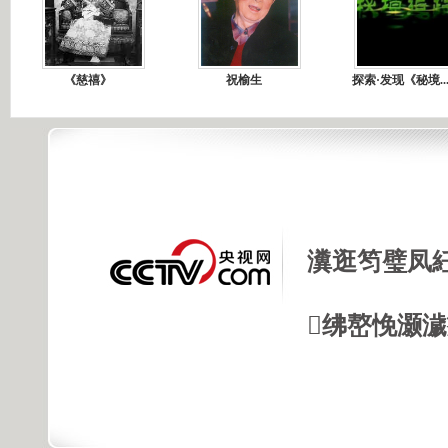
《慈禧》
祝榆生
探索·发现《秘境..
瀵逛笉璧凤
绋嶅悗灏