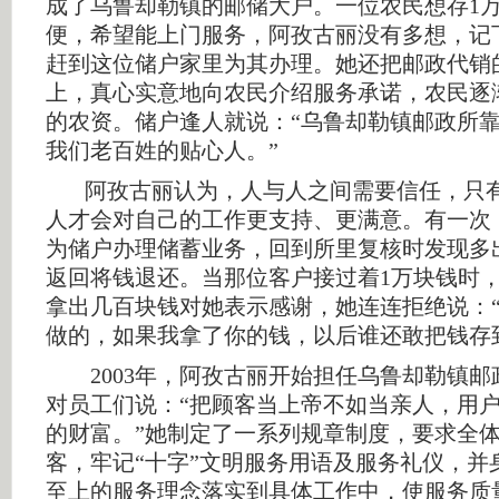
成了乌鲁却勒镇的邮储大户。一位农民想存1
便，希望能上门服务，阿孜古丽没有多想，记
赶到这位储户家里为其办理。她还把邮政代销
上，真心实意地向农民介绍服务承诺，农民逐
的农资。储户逢人就说：“乌鲁却勒镇邮政所
我们老百姓的贴心人。”
阿孜古丽认为，人与人之间需要信任，只有
人才会对自己的工作更支持、更满意。有一次
为储户办理储蓄业务，回到所里复核时发现多
返回将钱退还。当那位客户接过着1万块钱时
拿出几百块钱对她表示感谢，她连连拒绝说：
做的，如果我拿了你的钱，以后谁还敢把钱存
2003年，阿孜古丽开始担任乌鲁却勒镇邮
对员工们说：“把顾客当上帝不如当亲人，用
的财富。”她制定了一系列规章制度，要求全
客，牢记“十字”文明服务用语及服务礼仪，并
至上的服务理念落实到具体工作中，使服务质