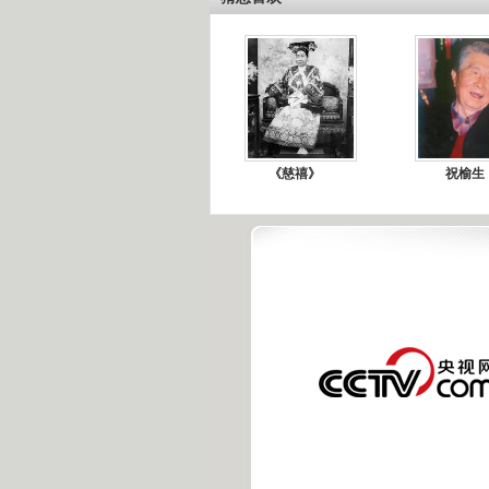
《慈禧》
祝榆生