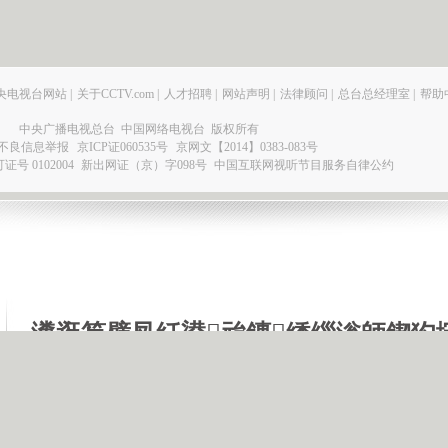
央电视台网站
|
关于CCTV.com
|
人才招聘
|
网站声明
|
法律顾问
|
总台总经理室
|
帮助
中央广播电视总台 中国网络电视台 版权所有
不良信息举报
京ICP证060535号
京网文【2014】0383-083号
 0102004
新出网证（京）字098号
中国互联网视听节目服务自律公约
瀵逛笉璧凤紝鍙兘鏄綉缁滃師鍥犳
绋嶅悗灏濊瘯銆�