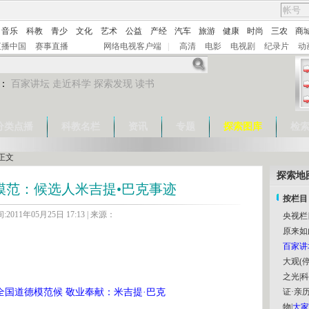
音乐
科教
青少
文化
艺术
公益
产经
汽车
旅游
健康
时尚
三农
商
直播中国
赛事直播
网络电视客户端
|
高清
电影
电视剧
纪录片
动
：
百家讲坛
走近科学
探索发现
读书
分类点播
科教名栏
资讯
专题
探索图库
检
正文
探索地
模范：候选人米吉提•巴克事迹
按栏目
2011年05月25日 17:13 | 来源：
央视栏
原来如
百家讲
大观(停
之光
|
科
届全国道德模范候 敬业奉献：米吉提·巴克
证·亲历
物
|
大家