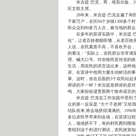
米吉提·巴克，男，维吾尔族，
1
区文联主席。
28
年来，米吉提·巴克走遍了和
千家万户，全区
84
个乡镇
1300
多个村
听众达到
80
多万人次，被当地的群众尊
在多年的宣讲实践中，米吉提·
化”，让老百姓都能听懂，从老百姓
人说，农民素质不高，不喜欢开会，
的看法：“实际上，农民群众非常渴
理、喊大口号。对农牧民宣传党的政
生活，用农民的语言说出来，这样他
讲。在宣讲中他用大量生动鲜活的事
掌。这时，坐在后面的
3
个农民站起
师讲的不一样？
米吉提
老师讲的是对
鸣，大家纷纷谴责那两个散布谣言的
米吉提·巴克在工作实践中受到
众的第一反应是
:
“大个子老师”又给
结队前来
,
将会场挤得满满的。
1996
多位农民早早来到会场，在宣讲过程
人，场地挤不下，有的村民爬到围墙
查组到这个村进行测试，农民政策知