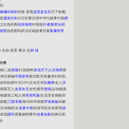
目
|
杨澜访谈录
|
丝路·发现
|
这里是北京
|
天下收藏
|
现
|
漫游日本
|
今日往事
|
文明中华行
|
故事中国
|
档
之红色经典
|
玩转地球
|
中国游
|
行者
|
新杏坛
|
经
地理
|
自然密码
|
武当百谜
|
故事甘肃
|
影像世界
 史
|
自 然
|
军 事
|
文 化
|
科 技
分类
相
|
二战
|
皇陵
|
行游
|
国粹
|
史说天下
|
人文地理
|
密
|
考古探秘
|
中国皇帝
|
航空航天
|
奇趣
|
奇幻科技
|
史时刻
|
易中天
|
UFO
|
文化艺术
|
红楼梦
|
名人
|
灾
|
明星艺人
|
女皇女王
|
女性
|
黄帝
|
慈禧
|
运动
|
能源
候
|
建筑工程
|
人体
|
民俗民族
|
生活
|
历史揭秘
|
宗
探案
|
三国
|
专家
|
海洋
|
科学探索
|
宇宙奥秘
|
未解
文
|
动物
|
民生
|
名家大师
|
武侠寻踪
|
生命星球
|
战
发现
|
国学
|
悬案秘闻
|
事件
|
名著名家
|
经典纪录
|
址