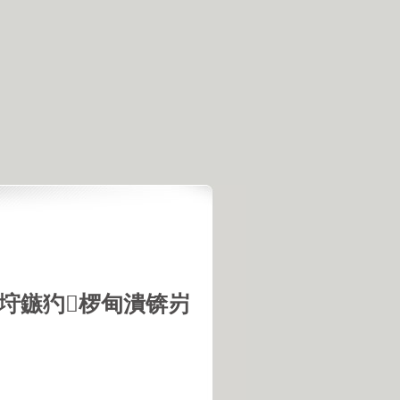
垨鏃犳椤甸潰锛岃