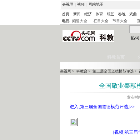
央视网
|
视频
|
网站地图
首页
新闻
经济
体育
综艺
春晚
戏曲
电视
频道大全
栏目大全
节目大全
热词
科教首页
央视网
>
科教台
>
第三届全国道德模范评选
> 
全国敬业奉献
发布时间:
进入[第三届全国道德模范评选]>>
[视频]第三