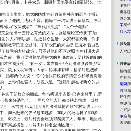
951
年
6
月生，中共党员，新疆和田地委宣传部副部长、地
卫视栏
世界游
|
田的山山水水，把党的路线方针政策用朴素的语言传播到
魅力发
留下了他的足迹和声音。他每年平均宣讲
70
多场次，累计
案
|
记忆
称为“政策使者”、“当代阿凡提”、“大个子老师”……
典人文
巴克总结出一套行之有效的方法，就是理论宣传要“口语
身边的人和事讲起，贴近群众生活，大家都喜欢听。许多
按类型
灌输教育已完全过时。了解农民的米吉提·巴克有着自己
望了解党的方针政策，只不过他们不喜欢照本宣科讲大道
人 物
|
历
策之前，我们要深刻地理解党的各项政策，要贴近他们的
们才容易接受。”有一次，米吉提·巴克到洛浦县多鲁乡宣
按开放
实，驳斥反动宣传，大家听得津津有味，精彩处热烈鼓
植物
|
臣
来，指着两个人说：“你们给我们说的事情怎么
和米吉提
老
档
|
时尚
的，是你们在骗人，胡说八道。”这话引起在场听众的共
清朝
|
历
人。
难
|
收藏
了各族干部群众的拥戴。每当听说米吉提·巴克来村里了
,
群
环保
|
气
我们带来好消息了。十里八乡的人们都会扶老携幼、成群
教
|
刑侦
年
7
月，米吉提·巴克到洛浦县洛浦镇博西坎特村宣讲，
300
之谜
|
人
中，闻讯赶来的农民越围越多，
300
人的场地挤了
600
多
争
|
自然
上、树杈上，最后村委会屋顶都爬满了人。年末，地区检
古迹遗
晓率高居榜首，扶贫工作排名全地区第一。