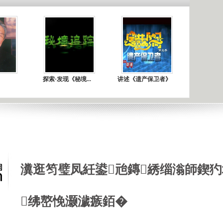
探索·发现《秘境...
讲述《遗产保卫者》
瀵逛笉璧凤紝鍙兘鏄綉缁滃師鍥犳
绋嶅悗灏濊瘯銆�