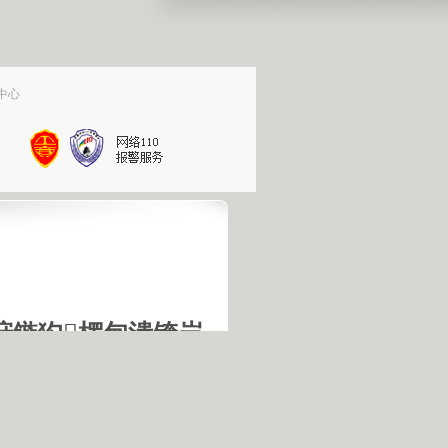
中心
垨鏃犳椤甸潰锛岃