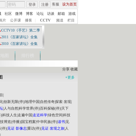
客服
设为首页
登录
注册
城
社区
微博
博客
论坛
访谈
邮箱
游戏
画片
公开课
播客
|
CCTV
频道
栏目
CCTV10《手艺》第二季
2011《百家讲坛》全集
2010《百家讲坛》全集
索地图
排行榜
分享
收藏
图
+
更多
目
|
此
|
创新无限(停)
|
地理中国
|
自然传奇
|
探索·发现
|
坛
|
人与自然
|
科学世界(停)
|
百科探秘(停)
|
天下
)
|
科技人生
|
走遍中国
|
走近科学
|
绿色空间
|
科技
技博览(停播)
|
国宝档案
|
中华民族(停)
|
读书
|
见
(停)
|
见证·影像志
|
重访(停)
|
见证·发现之旅
|
人
|