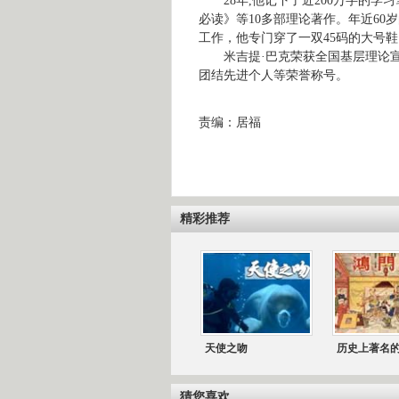
28
年
,
他记下了近
200
万字的学习
必读》等
10
多部理论著作。年近
60
岁
工作，他专门穿了一双
45
码
的大号鞋
米吉提·巴克荣获全国基层理论
团结先进个人等荣誉称号。
责编：居福
精彩推荐
天使之吻
历史上著名
猜您喜欢