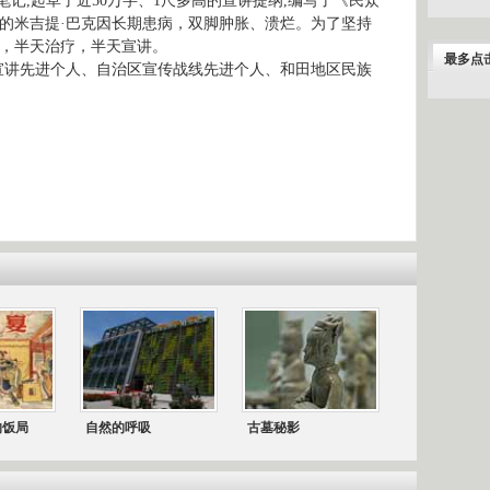
笔记
,
起草了近
50
万字、
1
尺多高的宣讲提纲
,
编写了《民众
的米吉提·巴克因长期患病，双脚肿胀、溃烂。为了坚持
，半天治疗，半天宣讲。
最多点
宣讲先进个人、自治区宣传战线先进个人、和田地区民族
的饭局
自然的呼吸
古墓秘影