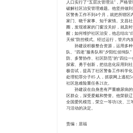
人口实行了“五层次管理法”，严格
破解社区治安管理难题。他坚持做到
区警务工作不到
4
个月，就把所辖区
家门、晓千家事、知千家情。文昌社
圈，发现谁家的门窗没关好，就及时
醒；如何维护社区治安，他总结出“白天
天候”防控模式。经过运行，管片内
孙建设积极整合资源，运用多种
队、“四老”服务队和“夕阳红侦缉队
防、多警协作、社区防范”的“四位
探索、勇于创新，把信息化应用到社
极尝试，提高了社区警备工作科学化
处理犯罪分子
85
人，抓获网上逃犯
5
社区急难险重任务
21
次。
孙建设在自身患有严重糖尿病的
区群众，深受爱戴和赞誉。他荣获辽
全国爱民模范，荣立一等功
1
次、三
习活动的决定。
责编：居福