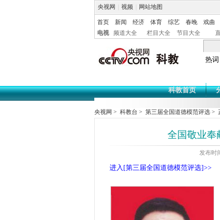
央视网
|
视频
|
网站地图
首页
新闻
经济
体育
综艺
春晚
戏曲
电视
频道大全
栏目大全
节目大全
热词
科教首页
央视网
>
科教台
>
第三届全国道德模范评选
> 
全国敬业奉
发布时间:
进入[第三届全国道德模范评选]>>