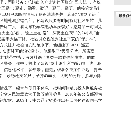
管理，周到服务；总结出入户走访社区群众“五步法”，有效
“五勤”：勤走、勤看、勤记、勤问、勤听。他接管文昌社
内
1304
户居民的情况了解得清清楚楚，真正地做到了进千
最多点
区地处城乡结合部。孙建设只要有时间就到社区里转上几
告诉主人；看见摩托车或电动车没锁好，总是第一时间提
重在‘看’、晚上重在‘巡’、深夜重在‘守’”的
24
小时“全
发案率大幅下降。社区群众视他为社区平安的“保护神”。
方式提升社会治安防范水平。他组建了“
4050
”巡逻
”，负责社区的治安防范。他采取了“民警分片、所店联
一体”防范举措，有效杜绝了各类事故案件的发生。他敢于
区警备工作中，提出了建设“网上派出所”的设想，进行积
、信息化水平。多年来，他先后破获各类案件
75
起，打击
名，收缴枪支
70
只，子弹
4000
发，火药
50
公斤
，参与排除
情况下，经常节假日不休息，把时间和精力投入到服务社
宁省人民满意政法干警等荣誉称号，
2010
年被公安部评为
等功
7
次。
2009
年，中共辽宁省委作出开展向孙建设同志学