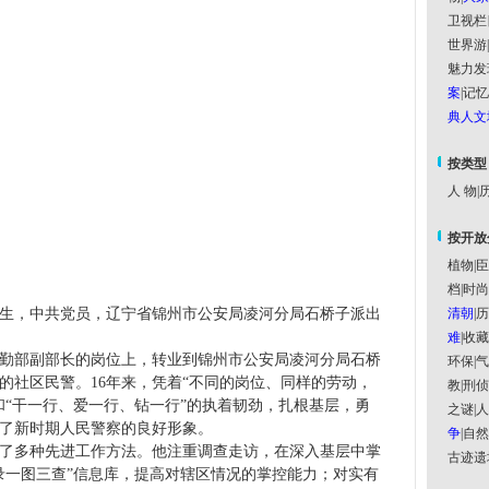
卫视栏
世界游
|
魅力发
案
|
记忆
典人文
按类型
人 物
|
历
按开放
植物
|
臣
档
|
时尚
生，中共党员，辽宁省锦州市公安局凌河分局石桥子派出
清朝
|
历
难
|
收藏
勤部副部长的岗位上，转业到锦州市公安局凌河分局石桥
环保
|
气
的社区民警。
16
年来，凭着“不同的岗位、同样的劳动，
教
|
刑侦
和“干一行、爱一行、钻一行”的执着韧劲，扎根基层，勇
之谜
|
人
了新时期人民警察的良好形象。
争
|
自然
了多种先进工作方法。他注重调查走访，在深入基层中掌
古迹遗
录一图三查”信息库，提高对辖区情况的掌控能力；对实有