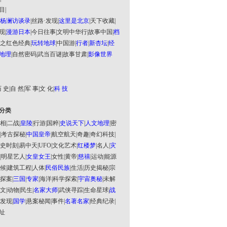
目
|
杨澜访谈录
|
丝路·发现
|
这里是北京
|
天下收藏
|
现
|
漫游日本
|
今日往事
|
文明中华行
|
故事中国
|
档
之红色经典
|
玩转地球
|
中国游
|
行者
|
新杏坛
|
经
地理
|
自然密码
|
武当百谜
|
故事甘肃
|
影像世界
 史
|
自 然
|
军 事
|
文 化
|
科 技
分类
相
|
二战
|
皇陵
|
行游
|
国粹
|
史说天下
|
人文地理
|
密
|
考古探秘
|
中国皇帝
|
航空航天
|
奇趣
|
奇幻科技
|
史时刻
|
易中天
|
UFO
|
文化艺术
|
红楼梦
|
名人
|
灾
|
明星艺人
|
女皇女王
|
女性
|
黄帝
|
慈禧
|
运动
|
能源
候
|
建筑工程
|
人体
|
民俗民族
|
生活
|
历史揭秘
|
宗
探案
|
三国
|
专家
|
海洋
|
科学探索
|
宇宙奥秘
|
未解
文
|
动物
|
民生
|
名家大师
|
武侠寻踪
|
生命星球
|
战
发现
|
国学
|
悬案秘闻
|
事件
|
名著名家
|
经典纪录
|
址