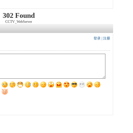
302 Found
CCTV_WebServer
登录
|
注册