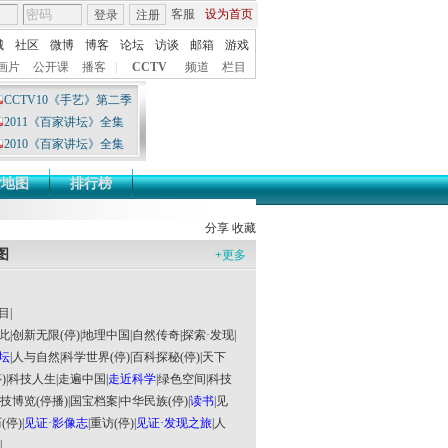
客服
设为首页
登录
注册
城
社区
微博
博客
论坛
访谈
邮箱
游戏
画片
公开课
播客
|
CCTV
频道
栏目
CCTV10《手艺》第二季
2011《百家讲坛》全集
2010《百家讲坛》全集
索地图
排行榜
分享
收藏
图
+
更多
目
|
此
|
创新无限(停)
|
地理中国
|
自然传奇
|
探索·发现
|
坛
|
人与自然
|
科学世界(停)
|
百科探秘(停)
|
天下
)
|
科技人生
|
走遍中国
|
走近科学
|
绿色空间
|
科技
技博览(停播)
|
国宝档案
|
中华民族(停)
|
读书
|
见
(停)
|
见证·影像志
|
重访(停)
|
见证·发现之旅
|
人
|