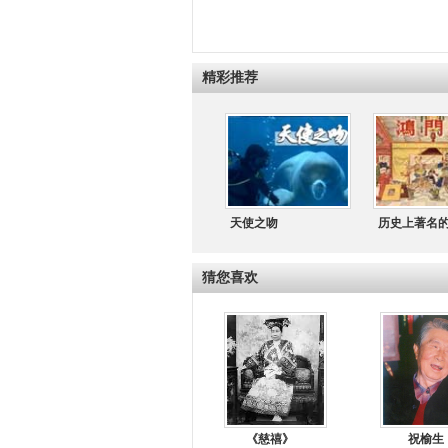
精彩推荐
天使之吻
历史上著名
猜您喜欢
《慈禧》
祝榆生