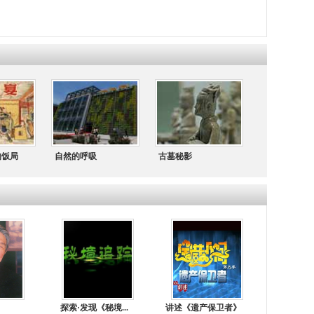
的饭局
自然的呼吸
古墓秘影
探索·发现《秘境...
讲述《遗产保卫者》