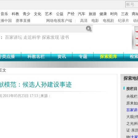
音乐
科教
青少
文化
艺术
公益
产经
汽车
旅游
健康
时尚
三农
商
直播中国
赛事直播
网络电视客户端
|
高清
电影
电视剧
纪录片
动
：
百家讲坛
走近科学
探索发现
读书
分类点播
科教名栏
资讯
专题
探索图库
检
正文
探索地
献模范：候选人孙建设事迹
按栏目
2011年05月25日 17:13 | 来源：
央视栏
原来如
百家讲
大观(停
之光
|
科
证·亲历
物
|
大家