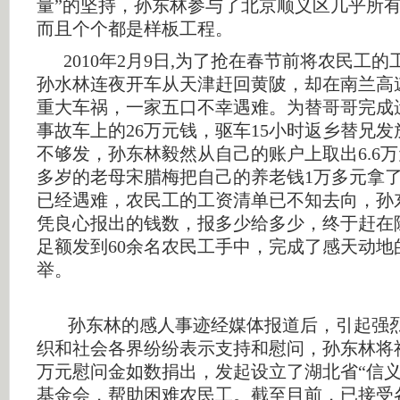
量”的坚持，孙东林参与了北京顺义区几乎所
而且个个都是样板工程。
2010年2月9日,为了抢在春节前将农民工的工
孙水林连夜开车从天津赶回黄陂，却在南兰高
重大车祸，一家五口不幸遇难。为替哥哥完成
事故车上的26万元钱，驱车15小时返乡替兄
不够发，孙东林毅然从自己的账户上取出6.6万
多岁的老母宋腊梅把自己的养老钱1万多元拿
已经遇难，农民工的工资清单已不知去向，孙
凭良心报出的钱数，报多少给多少，终于赶在除
足额发到60余名农民工手中，完成了感天动地
举。
孙东林的感人事迹经媒体报道后，引起强烈
织和社会各界纷纷表示支持和慰问，孙东林将社
万元慰问金如数捐出，发起设立了湖北省“信义
基金会，帮助困难农民工。截至目前，已接受各