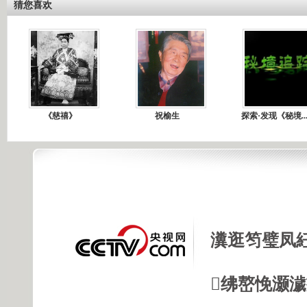
猜您喜欢
《慈禧》
祝榆生
探索·发现《秘境..
瀵逛笉璧凤
绋嶅悗灏