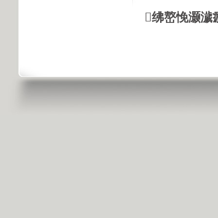
绋嶅悗灏濊