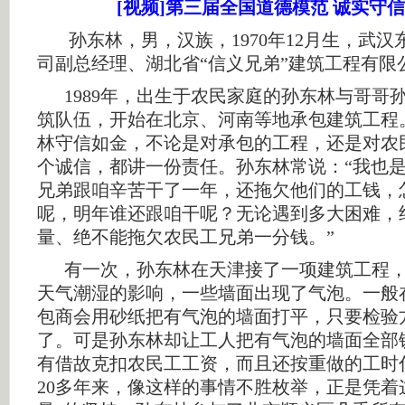
[视频]第三届全国道德模范 诚实守
孙东林，男，汉族，1970年12月生，武汉
司副总经理、湖北省“信义兄弟”建筑工程有限
1989年，出生于农民家庭的孙东林与哥哥
筑队伍，开始在北京、河南等地承包建筑工程。
林守信如金，不论是对承包的工程，还是对农
个诚信，都讲一份责任。孙东林常说：“我也
兄弟跟咱辛苦干了一年，还拖欠他们的工钱，
呢，明年谁还跟咱干呢？无论遇到多大困难，
量、绝不能拖欠农民工兄弟一分钱。”
有一次，孙东林在天津接了一项建筑工程，
天气潮湿的影响，一些墙面出现了气泡。一般
包商会用砂纸把有气泡的墙面打平，只要检验
了。可是孙东林却让工人把有气泡的墙面全部
有借故克扣农民工工资，而且还按重做的工时
20多年来，像这样的事情不胜枚举，正是凭着