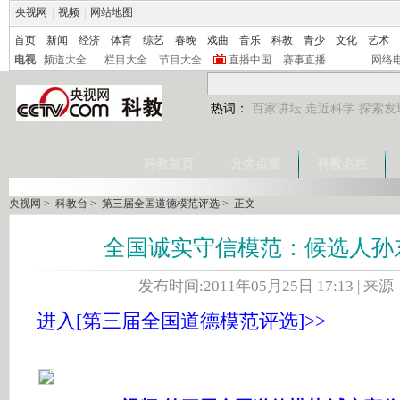
央视网
|
视频
|
网站地图
首页
新闻
经济
体育
综艺
春晚
戏曲
音乐
科教
青少
文化
艺术
电视
频道大全
栏目大全
节目大全
直播中国
赛事直播
网络
热词：
百家讲坛
走近科学
探索发
科教首页
分类点播
科教名栏
央视网
>
科教台
>
第三届全国道德模范评选
> 正文
全国诚实守信模范：候选人孙
发布时间:2011年05月25日 17:13 | 来
进入[第三届全国道德模范评选]>>