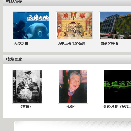
精彩推荐
天使之吻
历史上著名的饭局
自然的呼吸
猜您喜欢
《慈禧》
祝榆生
探索·发现《秘境..