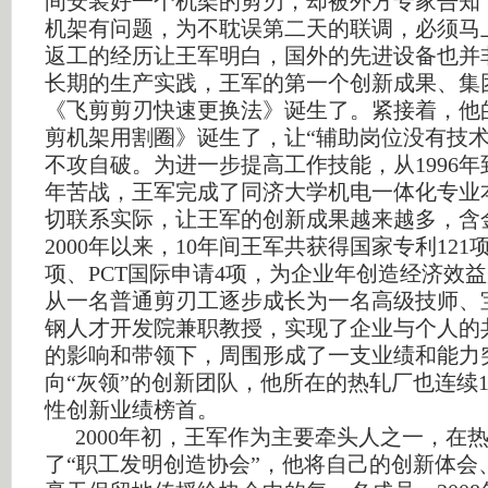
间安装好一个机架的剪刃，却被外方专家告知
机架有问题，为不耽误第二天的联调，必须马
返工的经历让王军明白，国外的先进设备也并
长期的生产实践，王军的第一个创新成果、集
《飞剪剪刃快速更换法》诞生了。紧接着，他
剪机架用割圈》诞生了，让“辅助岗位没有技术
不攻自破。为进一步提高工作技能，从
1996
年
年苦战，王军完成了同济大学机电一体化专业
切联系实际，让王军的创新成果越来越多，含
2000
年以来，
10
年间王军共获得国家专利
121
项、
PCT
国际申请
4
项，为企业年创造经济效益
从一名普通剪刃工逐步成长为一名高级技师、
钢人才开发院兼职教授，实现了企业与个人的
的影响和带领下，周围形成了一支业绩和能力突
向“灰领”的创新团队，他所在的热轧厂也连续
性创新业绩榜首。
2000
年初，王军作为主要牵头人之一，在
了“职工发明创造协会”，他将自己的创新体会