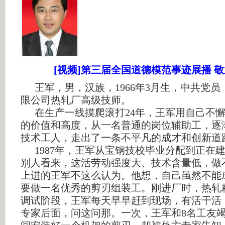
[视频]第三届全国道德模范事迹展播 敬
王军，男，汉族，
1966
年
3
月生，中共党员
限公司热轧厂高级技师。
在生产一线摸爬滚打
24
年，王军用自己不
的价值和高度，从一名普通的岗位辅助工，逐
技术工人，走出了一条不平凡的成才和创新道
1987
年，王军从宝钢技校毕业分配到正在
别人看来，这活劳动强度大、技术含量低，做
上进的王军不这么认为。他想，自己虽然不能
要做一名优秀的剪刃组装工。刚进厂时，热轧
调试阶段，王军每天早早赶到现场，有活干活
专家后面，问这问那。一次，王军和
8
名工友