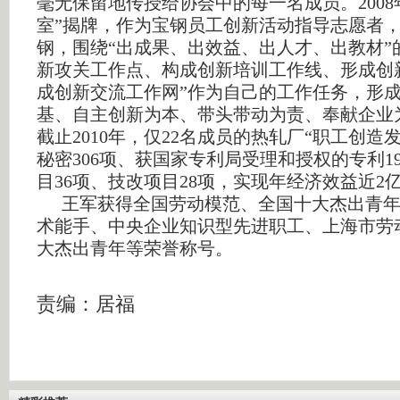
毫无保留地传授给协会中的每一名成员。
2008
室”揭牌，作为宝钢员工创新活动指导志愿者
钢，围绕“出成果、出效益、出人才、出教材”
新攻关工作点、构成创新培训工作线、形成创
成创新交流工作网”作为自己的工作任务，形成
基、自主创新为本、带头带动为责、奉献企业
截止
2010
年，仅
22
名成员的热轧厂“职工创造发
秘密
306
项、获国家专利局受理和授权的专利
1
目
36
项、技改项目
28
项，实现年经济效益近
2
王军获得全国劳动模范、全国十大杰出青
术能手、中央企业知识型先进职工、上海市劳
大杰出青年等荣誉称号。
责编：居福