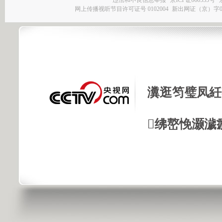
网上传播视听节目许可证号 0102004
新出网证（京）字0
瀵逛笉璧凤紝
绋嶅悗灏濊