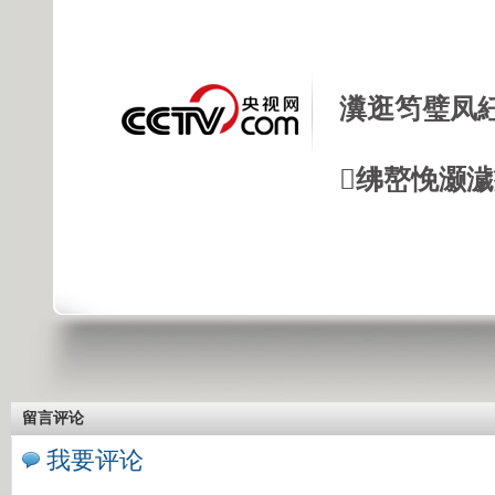
瀵逛笉璧凤
绋嶅悗灏
留言评论
我要评论