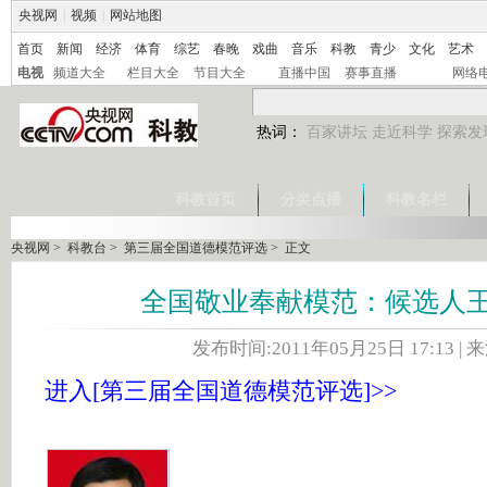
央视网
|
视频
|
网站地图
首页
新闻
经济
体育
综艺
春晚
戏曲
音乐
科教
青少
文化
艺术
电视
频道大全
栏目大全
节目大全
直播中国
赛事直播
网络
热词：
百家讲坛
走近科学
探索发
科教首页
分类点播
科教名栏
央视网
>
科教台
>
第三届全国道德模范评选
> 正文
全国敬业奉献模范：候选人
发布时间:2011年05月25日 17:13 | 
进入[第三届全国道德模范评选]>>