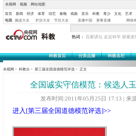
央视网
|
视频
|
网站地图
首页
新闻
经济
体育
综艺
春晚
戏曲
音乐
科教
青少
文化
艺术
电视
频道大全
栏目大全
节目大全
直播中国
赛事直播
网络
热词：
百家讲坛
走近科学
探索发
科教首页
分类点播
科教名栏
央视网
>
科教台
>
第三届全国道德模范评选
> 正文
全国诚实守信模范：候选人
发布时间:2011年05月25日 17:13 | 
进入[第三届全国道德模范评选]>>