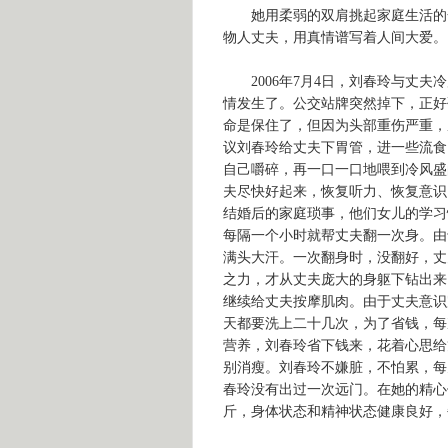
她用柔弱的双肩挑起家庭生活的全
物人丈夫，用真情谱写着人间大爱。
2006年7月4日，刘春玲与丈夫
情发生了。公交站牌突然掉下，正好
命是保住了，但因为头部重伤严重，
议刘春玲给丈夫下胃管，进一些流食
自己嚼碎，再一口一口地喂到冷风盛
夫尽快好起来，恢复听力、恢复意识
结婚后的家庭琐事，他们女儿的学习
每隔一个小时就帮丈夫翻一次身。由
满头大汗。一次翻身时，没翻好，丈
之力，才从丈夫庞大的身躯下钻出来
继续给丈夫按摩肌肉。由于丈夫意识
天都要洗上二十几次，为了省钱，每
营养，刘春玲省下钱来，花着心思给
别消瘦。刘春玲不嫌脏，不怕累，每
春玲没有出过一次远门。在她的精心
斤，身体状态和精神状态健康良好，