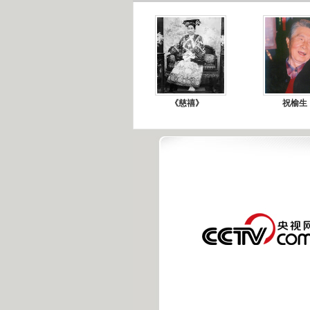
《慈禧》
祝榆生