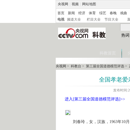
央视网
|
视频
|
网站地图
首页
新闻
经济
体育
综艺
春晚
戏曲
电视
频道大全
栏目大全
节目大全
热词
科教首页
央视网
>
科教台
>
第三届全国道德模范评选
> 
全国孝老爱
发布时间:20
进入[第三届全国道德模范评选]>>
刘春玲，女，汉族，1963年10