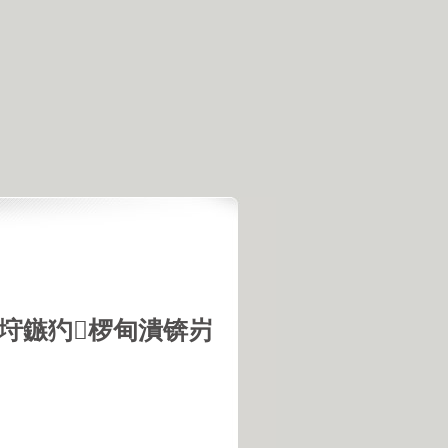
垨鏃犳椤甸潰锛岃