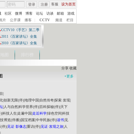
客服
设为首页
登录
注册
城
社区
微博
博客
论坛
访谈
邮箱
游戏
画片
公开课
播客
|
CCTV
频道
栏目
CCTV10《手艺》第二季
2011《百家讲坛》全集
2010《百家讲坛》全集
索地图
排行榜
分享
收藏
图
+
更多
目
|
此
|
创新无限(停)
|
地理中国
|
自然传奇
|
探索·发现
|
坛
|
人与自然
|
科学世界(停)
|
百科探秘(停)
|
天下
)
|
科技人生
|
走遍中国
|
走近科学
|
绿色空间
|
科技
技博览(停播)
|
国宝档案
|
中华民族(停)
|
读书
|
见
(停)
|
见证·影像志
|
重访(停)
|
见证·发现之旅
|
人
|