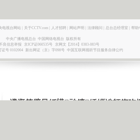
央电视台网站
|
关于CCTV.com
|
人才招聘
|
网站声明
|
法律顾问
|
总台总经理室
|
帮助
中央广播电视总台 中国网络电视台 版权所有
不良信息举报
京ICP证060535号
京网文【2014】0383-083号
 0102004
新出网证（京）字098号
中国互联网视听节目服务自律公约
瀵逛笉璧凤紝鍙兘鏄綉缁滃師鍥犳
绋嶅悗灏濊瘯銆�