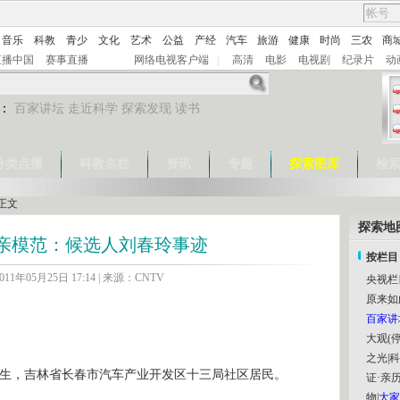
音乐
科教
青少
文化
艺术
公益
产经
汽车
旅游
健康
时尚
三农
商
直播中国
赛事直播
网络电视客户端
|
高清
电影
电视剧
纪录片
动
：
百家讲坛
走近科学
探索发现
读书
分类点播
科教名栏
资讯
专题
探索图库
检
正文
探索地
亲模范：候选人刘春玲事迹
按栏目
11年05月25日 17:14 | 来源：CNTV
央视栏
原来如
百家讲
大观(停
之光
|
科
月生，吉林省长春市汽车产业开发区十三局社区居民。
证·亲历
物
|
大家