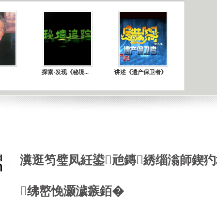
探索·发现《秘境...
讲述《遗产保卫者》
瀵逛笉璧凤紝鍙兘鏄綉缁滃師鍥犳
绋嶅悗灏濊瘯銆�