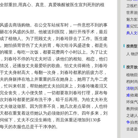
部重担,用真心、真意、真爱唤醒被医生宣判死刑的植
卫视栏
世界游
|
魅力发
冷风盛去商场购物。在公交车站候车时，一件意想不到的事
案
|
记忆
砸在冷风盛的头部。他被送到医院，施行开颅手术，最后
典人文
成了植物人。为了照顾丈夫，刘春玲辞去了工作。医生建
。她怕插胃管伤了丈夫的胃，每次给冷风盛进食，都是先
按类型
的嘴里，每吃一次饭，都要花费两个小时以上。为了让丈
人 物
|
历
，刘春玲不停的与丈夫对话，谈他们的相知、相恋，他们
情况，还播放丈夫最爱听的歌曲。怕丈夫得褥疮，刘春玲
按开放
于丈夫身材高大，每翻一次身，刘春玲都累的筋疲力尽，
植物
|
臣
夫的身躯摔在地上并重重的压在她身上，她用了九牛二虎
档
|
时尚
，忙叫来邻居，帮助她把丈夫抬回床上，刘春玲噙着泪又
清朝
|
历
完全丧失，大小便失禁，一切都要靠刘春玲打理，尿布每
难
|
收藏
次刘春玲都要把尿布洗干净，晾干后再用。为给丈夫补充
环保
|
气
丈夫做这做那。因为营养不良，她几次差点晕倒，人也特
教
|
刑侦
天都在重复着这些她认为必须做好的工作。四年多来，刘
之谜
|
人
伺候下，丈夫不仅没生褥疮，而且体重还增加到130多
争
|
自然
每天的衣服也总是干干净净的。
古迹遗