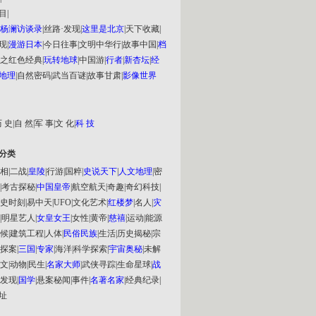
目
|
杨澜访谈录
|
丝路·发现
|
这里是北京
|
天下收藏
|
现
|
漫游日本
|
今日往事
|
文明中华行
|
故事中国
|
档
之红色经典
|
玩转地球
|
中国游
|
行者
|
新杏坛
|
经
地理
|
自然密码
|
武当百谜
|
故事甘肃
|
影像世界
 史
|
自 然
|
军 事
|
文 化
|
科 技
分类
相
|
二战
|
皇陵
|
行游
|
国粹
|
史说天下
|
人文地理
|
密
|
考古探秘
|
中国皇帝
|
航空航天
|
奇趣
|
奇幻科技
|
史时刻
|
易中天
|
UFO
|
文化艺术
|
红楼梦
|
名人
|
灾
|
明星艺人
|
女皇女王
|
女性
|
黄帝
|
慈禧
|
运动
|
能源
候
|
建筑工程
|
人体
|
民俗民族
|
生活
|
历史揭秘
|
宗
探案
|
三国
|
专家
|
海洋
|
科学探索
|
宇宙奥秘
|
未解
文
|
动物
|
民生
|
名家大师
|
武侠寻踪
|
生命星球
|
战
发现
|
国学
|
悬案秘闻
|
事件
|
名著名家
|
经典纪录
|
址