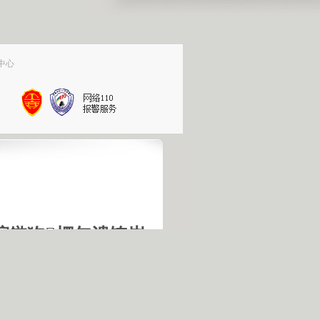
中心
垨鏃犳椤甸潰锛岃