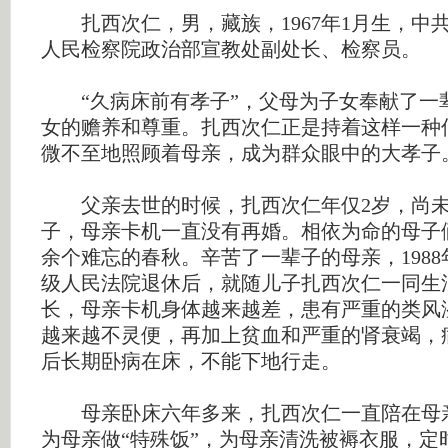
扎西次仁，男，藏族，1967年1月生，中
人民检察院政治部宣教处副处长、检察员。
“久病床前有孝子”，父母为子女奉献了一
女的赡养和尊重。扎西次仁正是持着这样一种
微不至地照顾着母亲，成为群众眼中的大孝子
父亲去世的时候，扎西次仁年仅2岁，尚未
子，母亲卡机一直没有再婚。相依为命的母子
余个难忘的春秋。辛苦了一辈子的母亲，198
级人民法院退休后，就随儿子扎西次仁一同生
长，母亲卡机身体越来越差，患有严重的类风
越来越不灵便，再加上贫血和严重的肾衰竭，
后长期卧病在床，不能下地行走。
母亲卧床六年多来，扎西次仁一直陪在母
为母亲做“特殊饭”，为母亲清洗被褥衣服，定