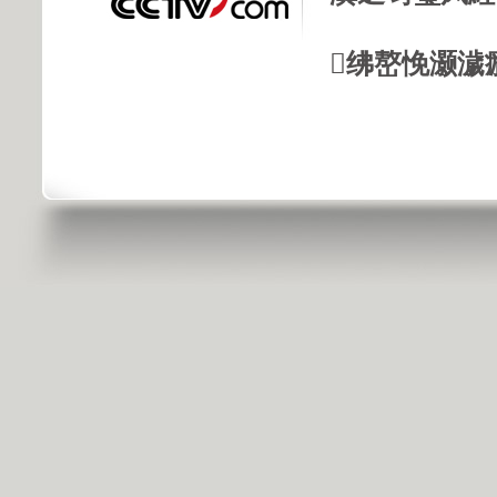
绋嶅悗灏濊