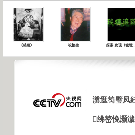
《慈禧》
祝榆生
探索·发现《秘境..
瀵逛笉璧凤
绋嶅悗灏