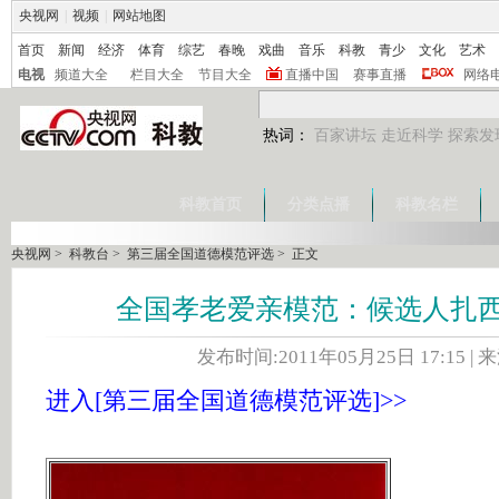
央视网
|
视频
|
网站地图
首页
新闻
经济
体育
综艺
春晚
戏曲
音乐
科教
青少
文化
艺术
电视
频道大全
栏目大全
节目大全
直播中国
赛事直播
网络
热词：
百家讲坛
走近科学
探索发
科教首页
分类点播
科教名栏
央视网
>
科教台
>
第三届全国道德模范评选
> 正文
全国孝老爱亲模范：候选人扎
发布时间:2011年05月25日 17:15 | 
进入[第三届全国道德模范评选]>>