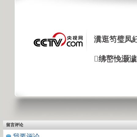
瀵逛笉璧凤
绋嶅悗灏
留言评论
我要评论