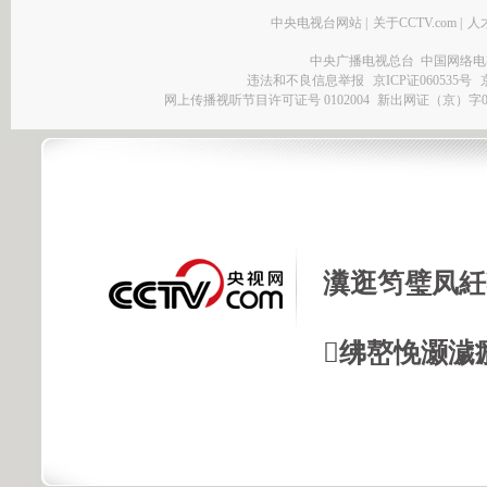
中央电视台网站
|
关于CCTV.com
|
人
中央广播电视总台 中国网络电
违法和不良信息举报
京ICP证060535号
网上传播视听节目许可证号 0102004
新出网证（京）字0
瀵逛笉璧凤紝
绋嶅悗灏濊