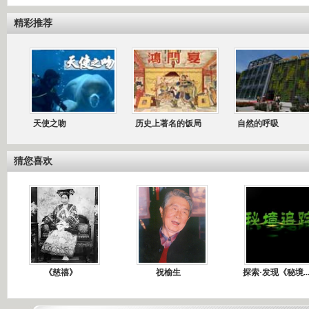
精彩推荐
天使之吻
历史上著名的饭局
自然的呼吸
猜您喜欢
《慈禧》
祝榆生
探索·发现《秘境..