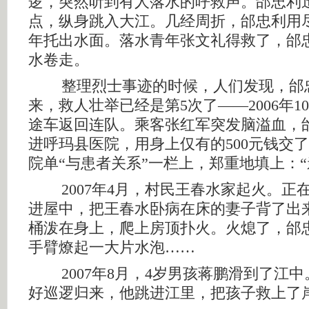
逻，突然听到有人落水的呼救声。邰忠利
点，纵身跳入大江。几经周折，邰忠利用
年托出水面。落水青年张文礼得救了，邰
水卷走。
整理烈士事迹的时候，人们发现，邰忠
来，救人壮举已经是第5次了——2006年1
途车返回连队。乘客张红军突发脑溢血，
进呼玛县医院，用身上仅有的500元钱交
院单“与患者关系”一栏上，郑重地填上：“
2007年4月，村民王春水家起火。正
进屋中，把王春水卧病在床的妻子背了出
桶泼在身上，爬上房顶扑火。火熄了，邰
手臂燎起一大片水泡……
2007年8月，4岁男孩蒋鹏滑到了江中
好巡逻归来，他跳进江里，把孩子救上了