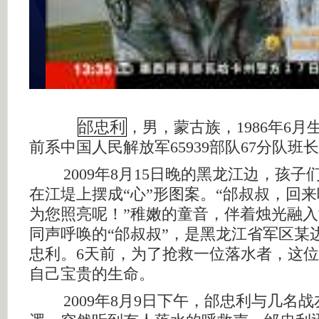
邰忠利
，男，蒙古族，1986年6
前系中国人民解放军65939部队67分队班
2009年8月15日晚的黑龙江边，孩子
在江堤上摆成“心”形图案。“邰叔叔，回
为您照亮呢！”稚嫩的童音，伴着烛光融
同声呼唤的“邰叔叔”，是黑龙江省军区某
忠利。6天前，为了抢救一位落水者，这
自己宝贵的生命。
2009年8月9日下午，邰忠利与几名战