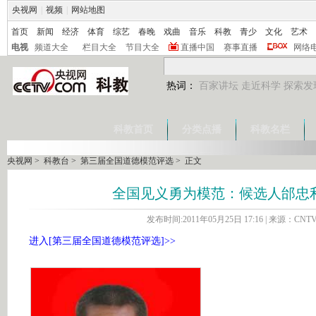
央视网
|
视频
|
网站地图
首页
新闻
经济
体育
综艺
春晚
戏曲
音乐
科教
青少
文化
艺术
电视
频道大全
栏目大全
节目大全
直播中国
赛事直播
网络
热词：
百家讲坛
走近科学
探索发
科教首页
分类点播
科教名栏
央视网
>
科教台
>
第三届全国道德模范评选
> 正文
全国见义勇为模范：候选人邰忠
发布时间:2011年05月25日 17:16 | 来源：CNT
进入[第三届全国道德模范评选]>>