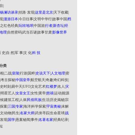
目
|
杨澜访谈录
|
丝路·发现
|
这里是北京
|
天下收藏
|
现
|
漫游日本
|
今日往事
|
文明中华行
|
故事中国
|
档
之红色经典
|
玩转地球
|
中国游
|
行者
|
新杏坛
|
经
地理
|
自然密码
|
武当百谜
|
故事甘肃
|
影像世界
 史
|
自 然
|
军 事
|
文 化
|
科 技
分类
相
|
二战
|
皇陵
|
行游
|
国粹
|
史说天下
|
人文地理
|
密
|
考古探秘
|
中国皇帝
|
航空航天
|
奇趣
|
奇幻科技
|
史时刻
|
易中天
|
UFO
|
文化艺术
|
红楼梦
|
名人
|
灾
|
明星艺人
|
女皇女王
|
女性
|
黄帝
|
慈禧
|
运动
|
能源
候
|
建筑工程
|
人体
|
民俗民族
|
生活
|
历史揭秘
|
宗
探案
|
三国
|
专家
|
海洋
|
科学探索
|
宇宙奥秘
|
未解
文
|
动物
|
民生
|
名家大师
|
武侠寻踪
|
生命星球
|
战
发现
|
国学
|
悬案秘闻
|
事件
|
名著名家
|
经典纪录
|
址