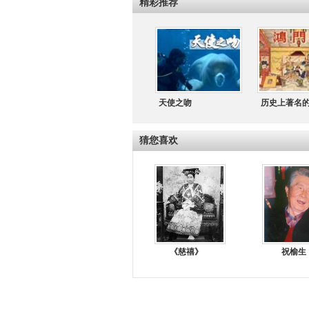
精彩推荐
天使之吻
历史上著名
猜您喜欢
《慈禧》
祝榆生