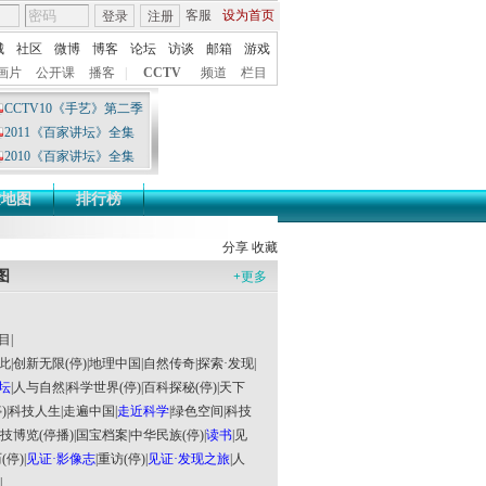
客服
设为首页
登录
注册
城
社区
微博
博客
论坛
访谈
邮箱
游戏
画片
公开课
播客
|
CCTV
频道
栏目
CCTV10《手艺》第二季
2011《百家讲坛》全集
2010《百家讲坛》全集
索地图
排行榜
分享
收藏
图
+
更多
目
|
此
|
创新无限(停)
|
地理中国
|
自然传奇
|
探索·发现
|
坛
|
人与自然
|
科学世界(停)
|
百科探秘(停)
|
天下
)
|
科技人生
|
走遍中国
|
走近科学
|
绿色空间
|
科技
技博览(停播)
|
国宝档案
|
中华民族(停)
|
读书
|
见
(停)
|
见证·影像志
|
重访(停)
|
见证·发现之旅
|
人
|