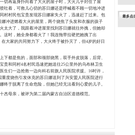
一切再返身扑向着了大火的屋子时，大火几乎封住了屋
喷吐着，可救儿心切的苏日娜还是呼喊着不顾一切地冲进
同村村民包宝贵发现苏日娜家失火了，迅速赶了过来。包
最多点
日娜冲进燃着大火的屋里，两个烧焦了头发和衣服的孩子
火太大了，我跟着冲进屋里找到苏日娜就往外拽，但她却
。这时，她全身都着火了！我连拖带拉硬把她拽了出
，在大家的共同努力下，大火终于被扑灭了，但4岁的好日
下都是焦的，面部和颈部烧黑，双手外皮脱落，后背、
宝贵和同村4名村民迅速把她送往25公里外的乌布林卫生
医生们一边抢救一边向科右前旗人民医院求援。16时许，
经因重度烧伤引发休克的苏日娜送到了兴安盟人民医院进行
日娜终于脱离了生命危险，但她已经无法看到心爱的儿子。
杰母亲，被评为第二届内蒙古自治区道德模范。