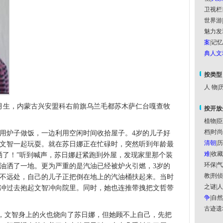
卫视栏
世界游
|
魅力发
案
|
记忆
典人文
按类型
人 物
|
历
月生，内蒙古兴安盟科右前旗乌兰毛都苏木萨仁台嘎查牧
按开放
植物
|
臣
档
|
时尚
边用炉子做饭，一边利用空闲时间收拾屋子。4岁的儿子好
清朝
|
历
的文智一起玩耍。就在苏日娜正在忙碌时，突然听到年龄最
难
|
收藏
洒了！”听到喊声，苏日娜赶紧跑到外屋，发现家里那个装
环保
|
气
汽油洒了一地。更为严重的是汽油已经被炉火引燃，3岁的
教
|
刑侦
不远处，自己的儿子正把倒在地上的汽油桶扶起来。当时
之谜
|
人
冲过去抱起文智冲向院里。同时，她也连推带拽把文哲带
争
|
自然
古迹遗
文智身上的火也烧向了苏日娜，但她顾不上自己，先把