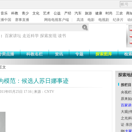
音乐
科教
青少
文化
艺术
公益
产经
汽车
旅游
健康
时尚
三农
商
直播中国
赛事直播
网络电视客户端
|
高清
电影
电视剧
纪录片
动
：
百家讲坛
走近科学
探索发现
读书
分类点播
科教名栏
资讯
专题
探索图库
检
正文
探索地
为模范：候选人苏日娜事迹
按栏目
11年05月25日 17:16 | 来源：CNTV
央视栏
原来如
百家讲
大观(停
之光
|
科
证·亲历
物
|
大家