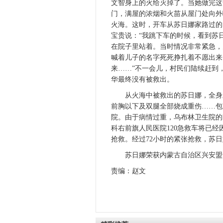
文智身上的火给灭掉了。当她做完这
门，满屋的浓烟和火苗从屋门处向外
火海。这时，开车从苏日娜家路过的
宝贵说：“我跳下车的时候，看到苏
在院子里站着。当时情况非常紧急，
喊着儿子的名字死死挣扎着不愿出来
来……”不一会儿，村民们陆续赶到
华最终没有被救出。
从火海中被救出的苏日娜，全身上
前胸以下及双腿全部烧成重伤……包
院。由于病情过重，乌布林卫生院的
科右前旗人民医院120急救车将已
抢救。经过72小时的紧张抢救，苏
苏日娜荣获内蒙古自治区兴安盟十
责编：赵文