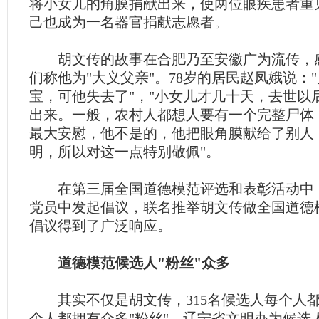
将小女儿的角膜捐献出来，使两位眼疾患者重
己也成为一名器官捐献志愿者。
胡文传的故事在合肥乃至安徽广为流传，
们称他为"大义父亲"。78岁的居民赵凤娥说：
宝，可他失去了"，"小女儿才几十天，去世以
出来。一般，农村人都想人要有一个完整尸体
最大安慰，他不是的，他把眼角膜献给了别人
明，所以对这一点特别敬佩"。
在第三届全国道德模范评选和表彰活动中
党员中发起倡议，联名推举胡文传做全国道德
倡议得到了广泛响应。
道德模范候选人"粉丝"众多
其实不仅是胡文传，315名候选人每个人
个人都拥有众多"粉丝"。辽宁省文明办为候选