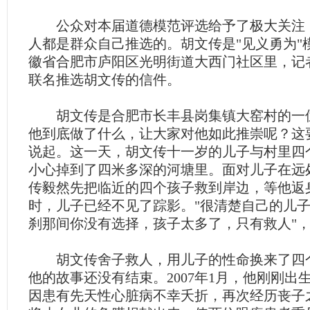
公众对本届道德模范评选给予了极大关注
人都是群众自己推选的。胡文传是"见义勇为"
徽省合肥市庐阳区光明街道大西门社区里，记
联名推选胡文传的信件。
胡文传是合肥市长丰县岗集镇大窑村的一
他到底做了什么，让大家对他如此推崇呢？这要从
说起。这一天，胡文传十一岁的儿子与村里四
小心掉到了四米多深的河塘里。面对儿子在远
传毅然先把临近的四个孩子救到岸边，等他返
时，儿子已经不见了踪影。"很清楚自己的儿
刹那间你没有选择，孩子太多了，只有救人"
胡文传舍子救人，用儿子的性命换来了四
他的故事还没有结束。2007年1月，他刚刚出
因患有先天性心脏病不幸夭折，再次经历丧子