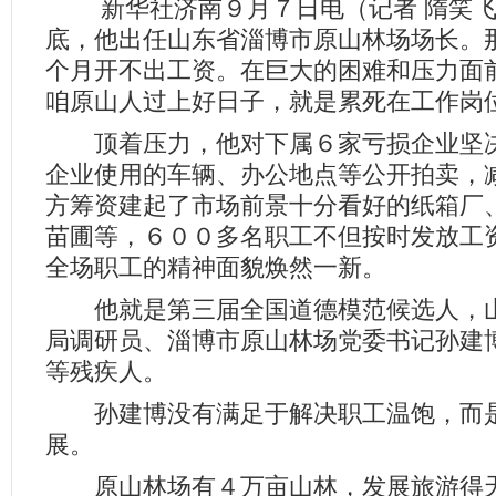
新华社济南９月７日电（记者 隋笑飞
底，他出任山东省淄博市原山林场场长。
个月开不出工资。在巨大的困难和压力面
咱原山人过上好日子，就是累死在工作岗
顶着压力，他对下属６家亏损企业坚决
企业使用的车辆、办公地点等公开拍卖，
方筹资建起了市场前景十分看好的纸箱厂
苗圃等，６００多名职工不但按时发放工
全场职工的精神面貌焕然一新。
他就是第三届全国道德模范候选人，山
局调研员、淄博市原山林场党委书记孙建
等残疾人。
孙建博没有满足于解决职工温饱，而是
展。
原山林场有４万亩山林，发展旅游得天