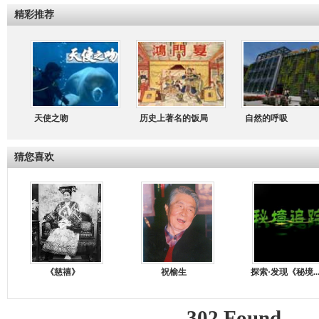
精彩推荐
天使之吻
历史上著名的饭局
自然的呼吸
猜您喜欢
《慈禧》
祝榆生
探索·发现《秘境..
302 Found