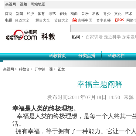
央视网
|
视频
|
网站地图
首页
新闻
经济
体育
综艺
春晚
戏曲
音乐
科教
青少
文化
艺术
电视
频道大全
栏目大全
节目大全
直播中国
赛事直播
网络
热词：
百家讲坛
走近科学
探索发
科教首页
分类点播
科教名栏
央视网
>
科教台
>
开学第一课
> 正文
幸福主题阐释
发布时间:2011年07月18日 14:50 | 来
幸福是人类的终极理想。
幸福是人类的终极理想，是每一个人终其一
活。
拥有幸福，等于拥有了一种能力。它让一个