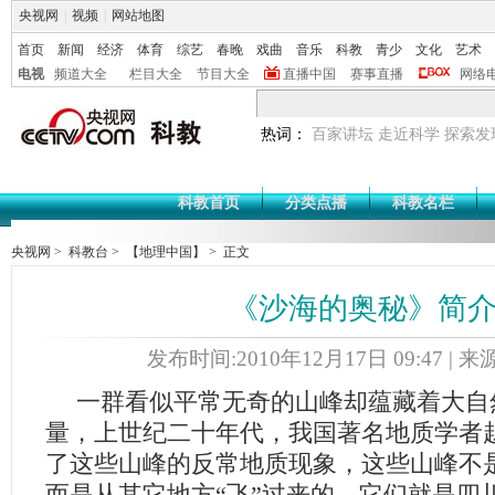
央视网
|
视频
|
网站地图
首页
新闻
经济
体育
综艺
春晚
戏曲
音乐
科教
青少
文化
艺术
电视
频道大全
栏目大全
节目大全
直播中国
赛事直播
网络
热词：
百家讲坛
走近科学
探索发
科教首页
分类点播
科教名栏
央视网
>
科教台
>
【地理中国】
> 正文
《沙海的奥秘》简
发布时间:2010年12月17日 09:47 | 
一群看似平常无奇的山峰却蕴藏着大自
量，上世纪二十年代，我国著名地质学者
了这些山峰的反常地质现象，这些山峰不
而是从其它地方“飞”过来的，它们就是四