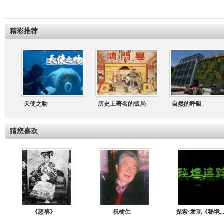
精彩推荐
天使之吻
历史上著名的饭局
自然的呼吸
猜您喜欢
《慈禧》
祝榆生
探索·发现《秘境..