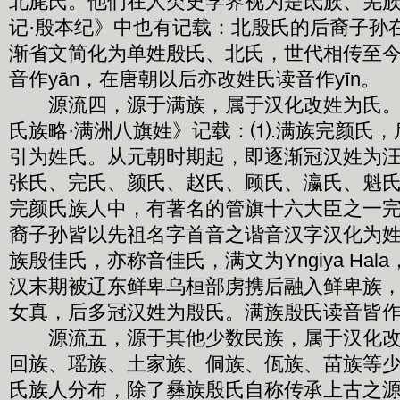
北旄氏。他们在人类史学界视为是氐族、羌
记·殷本纪》中也有记载：北殷氏的后裔子孙
渐省文简化为单姓殷氏、北氏，世代相传至
音作yān，在唐朝以后亦改姓氏读音作yīn。
源流四，源于满族，属于汉化改姓为氏。
氏族略·满洲八旗姓》记载：⑴.满族完颜氏
引为姓氏。从元朝时期起，即逐渐冠汉姓为
张氏、完氏、颜氏、赵氏、顾氏、瀛氏、魁
完颜氏族人中，有著名的管旗十六大臣之一完
裔子孙皆以先祖名字首音之谐音汉字汉化为姓
族殷佳氏，亦称音佳氏，满文为Yngiya Ha
汉末期被辽东鲜卑乌桓部虏携后融入鲜卑族
女真，后多冠汉姓为殷氏。满族殷氏读音皆作y
源流五，源于其他少数民族，属于汉化改
回族、瑶族、土家族、侗族、佤族、苗族等
氏族人分布，除了彝族殷氏自称传承上古之