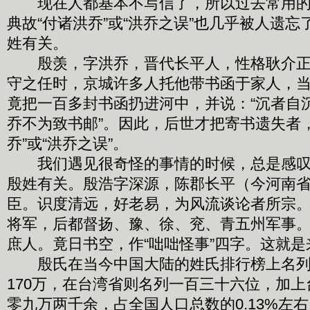
现在人都基本不写信了，所以过去常用的
典故“付诸洪乔”或“洪乔之误”也几乎被人遗
姓有关。
殷羡，字洪乔，晋代长平人，性格耿介正
守之任时，京城许多人托他带书函于家人，
竟把一百多封书函扔进河中，并说：“沉者自
乔不为致书邮”。因此，后世才把寄书遗失者
乔”或“洪乔之误”。
我们遇见很奇怪的事情的时候，总是感叹“
殷姓有关。殷浩字深源，陈郡长平（今河南
臣。识度清远，好老易，为风流谈论者所宗
将军，后都督扬、豫、徐、兖、青五州军事
庶人。竟日书空，作“咄咄怪事”四字。这就是
殷氏在当今中国大陆的姓氏排行榜上名列
170万，在台湾省则名列一百三十六位，加
零九万两千余，占全国人口总数的0.13%