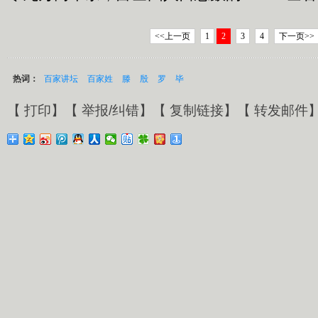
<<上一页
1
2
3
4
下一页>>
热词：
百家讲坛
百家姓
滕
殷
罗
毕
【
打印
】【
举报/纠错
】【
复制链接
】【
转发邮件