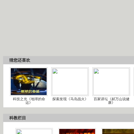
猜您还喜欢
科技之光《地球的命
探索发现《马岛战火》
百家讲坛《郝万山说健
运》
康》
科教栏目