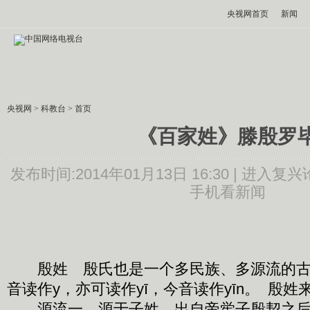
央视网首页
新闻
央视网
>
科教台
>
首页
《百家姓》滕殷罗
发布时间:2014年01月13日 16:30 |
进入复兴
手机看新闻
殷姓 殷氏也是一个多民族、多源流的古
音读作y，亦可读作yī，今音读作yīn。 殷
源流一，源于子姓，出自帝喾子殷契之后