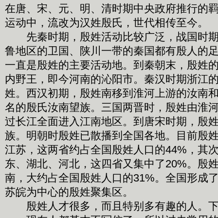
在唐、宋、元、明、清时期中央政府推行的
运动中，流改为汉姓殷氏，世代相传至今。
先秦时期，殷姓活动比较广泛，战国时期
鲁地区的卫国、陕川一带的秦国都有殷人的
一直是殷姓的主要活动地。到秦朝末，殷姓
内野王，即今河南的沁阳市。秦汉时期浙江
姓。西汉初期，殷姓南移到淮河上游的汝南
名的殷氏汝南望族。三国两晋时，殷姓由淮
过长江全面进入江南地区。到唐宋时期，殷
族。明朝时殷姓已散播到全国各地。目前殷
江苏，这两省约占全国殷姓人口的44%，其
东、湖北、河北，这四省又集中了20%。殷
南，大约占全国殷姓人口的31%。全国形成
苏皖为中心的殷姓聚集区。
殷姓人才很多，而且特别多有趣的人。下