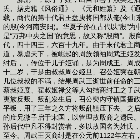
氏。据史籍《风俗通》、《元和姓纂》及《通
载，商代的第十代君王盘庚将国都从奄(今山
的殷(今河南安阳)。华夏子孙在古代以“殷”
是“万邦中央之国”的意思，故又称“殷商”。
代，四十四王，六百十九年。由于末代君主商
道，暴虐天下，被崛起的周族领袖周武王姬
纣后，，传位于儿子姬诵，是为周成王。周
十二岁，于是由叔叔周公姬旦、召公姬奭在
几位叔叔的不满，结果周武王逝世前任命的
蔡叔姬度、霍叔姬禄父等人勾结商纣王之子
夷族反叛。叛乱发生后，召公奭内守镇国摄
平叛，用了三年之久方将叛乱镇压下去。之
的庶兄微子启于宋国，以管理故殷商之遗民
孙后代中凡不得封赏者，多以故国名为姓氏
至今。周武王灭商纣是在公元前1122年左右