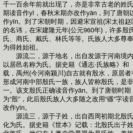
千一百余年前就出现了，亦是非常古老的姓
期读音作yī，春秋末期亦改作yān，到了唐
作yīn。到了宋朝时期，因避宋宣祖(宋太祖赵
的名讳，在宋建隆元年(公元960年)，许多
氏、商氏、戴氏、林氏等等。氏族人大多尊
为得姓始祖。
源流二，源于地名，出自发源于河南境内
以居邑名称为氏。据史籍《通志·氏族略》和
载，禹州(今河南颍川)自古就有殷水，原居
形成河南中部殷氏一族，族人皆称殷氏，是
一。该支殷氏正确读音作yān。到了唐朝时期
为“殷”，此后殷氏族人大多随之改用“磤”字
改作yīn。
源流三，源于子姓，出自西周初期北殷氏
化为氏。据史籍《世本》记载：北殷氏出子