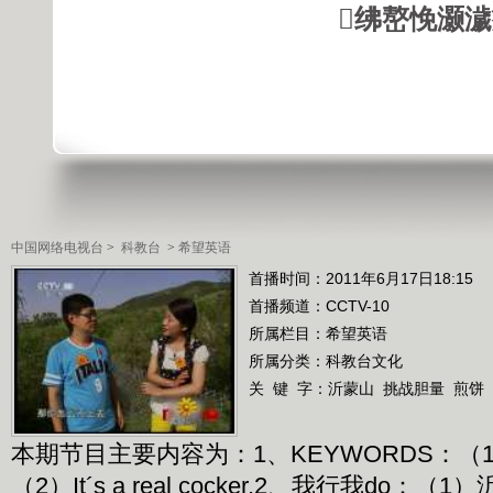
绋嶅悗灏
中国网络电视台
>
科教台
>
希望英语
首播时间：2011年6月17日18:15
首播频道：
CCTV-10
所属栏目：
希望英语
所属分类：科教台文化
关 键 字：
沂蒙山
挑战胆量
煎饼
本期节目主要内容为：1、KEYWORDS：（1）It´s a
（2）It´s a real cocker.2、我行我do