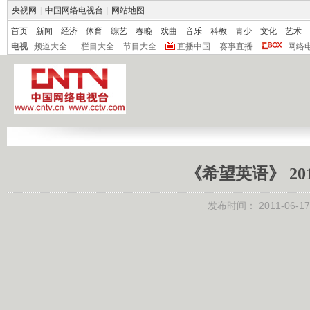
央视网
|
中国网络电视台
|
网站地图
首页
新闻
经济
体育
综艺
春晚
戏曲
音乐
科教
青少
文化
艺术
电视
频道大全
栏目大全
节目大全
直播中国
赛事直播
网络
《希望英语》 20
发布时间：
2011-06-17