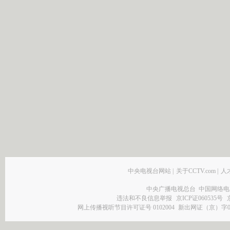
中央电视台网站
|
关于CCTV.com
|
人
中央广播电视总台 中国网络电
违法和不良信息举报
京ICP证060535号
网上传播视听节目许可证号 0102004
新出网证（京）字0