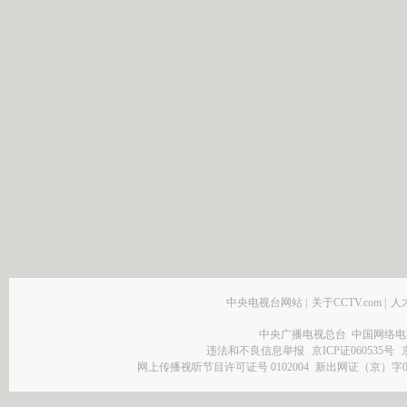
中央电视台网站
|
关于CCTV.com
|
人
中央广播电视总台 中国网络电
违法和不良信息举报
京ICP证060535号
网上传播视听节目许可证号 0102004
新出网证（京）字0