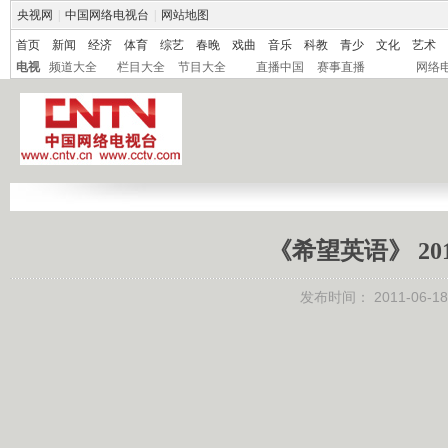
央视网
|
中国网络电视台
|
网站地图
首页
新闻
经济
体育
综艺
春晚
戏曲
音乐
科教
青少
文化
艺术
电视
频道大全
栏目大全
节目大全
直播中国
赛事直播
网络
《希望英语》 20
发布时间：
2011-06-18