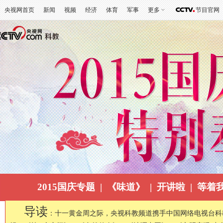
央视网首页
新闻
视频
经济
体育
军事
更多
节目官网
2015国庆专题
|
《味道》
|
开讲啦
|
等着
导读
：十一黄金周之际，央视科教频道携手中国网络电视台科