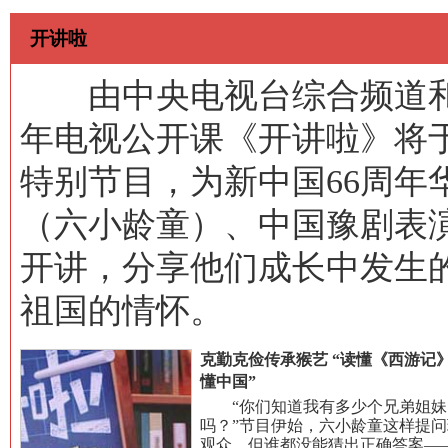
开讲啦
由中央电视台综合频道和
年电视公开课《开讲啦》将于
特别节目，为新中国66周年
（六小龄童）、中国豫剧表
开讲，分享他们成长中发生
祖国的情怀。
克勤克俭传承猴艺 “读懂《西游记
懂中国”
“你们知道我有多少个兄弟姐妹
吗？”节目伊始，六小龄童这样提问
观众，但谁都没能猜出正确答案—