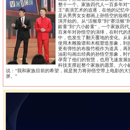
整十一个。家族四代人一百多年对“
王”表演艺术的追逐，在他的记忆中
是从男男女女都画上孙悟空的妆模
演开始的。从“活猴章”到“赛活猴”到
龄童”到“六小龄童”，一个家族四代
百来年对孙悟空的演绎，在时代的
中，也发生了翻天覆地的变化。从
使用木雕脸谱和木棍塑造形象，到
更有弹性的布脸竹棍作为道具，再
油彩勾画出经典的孙悟空形象，时
孕育了他们的智慧，也用飞速发展
科技支撑起整个家族的愿景。六小
说：“我和家族目前的希望，就是努力将孙悟空带上电影的大
屏。”