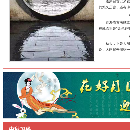
蓬莱自古以来就有
的悠久历史，还有许
青海省黄南藏族自
在藏语里是“金色谷
秋天，正是大闸蟹
说，大闸蟹开湖这一
中秋习俗