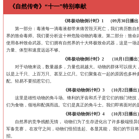
《自然传奇》“十一”特别奉献
《终极动物倒计时》1 （09月30日播出
第一部分：毒液
每一滴毒液都带来痛苦毁灭死亡，我们将历数自
界的致命毒师。我们要分析这十种危险动物的毒液。
第二部分：致命
使用各种致命武器。它们拥有自然界的十大终极致命武器，这是一场
力量、体型和速度远远不够。
《终极动物倒计时》2 （10月1日播出
对于动物来说，数量越多，力量也就越大。动物的群体可以很大，
以是上千只、上百万只、甚至上亿只。它们聚集在一起的原因也多种
配。轻易不要招惹它们。
《终极动物倒计时》3 （10月2日播出
这里是雄性动物的角斗场。锋利的牙齿和爪子是它们的独门绝技，
们为食物，领地和配偶而战。它们是真正的角斗士。我们即将面对的
《终极动物倒计时》4 （10月3日播出
自然界的竞争残酷无情， 动物们为了生存进化出了许多极端怪异
军备竞赛， 在攻守之间，动物们怪招迭起、各显其能， 我们的节目
招。