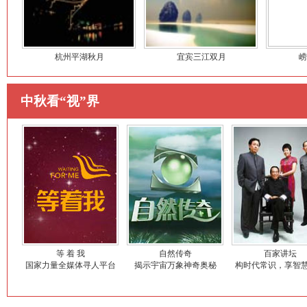
杭州平湖秋月
宜宾三江双月
崂
中秋看“视”界
等 着 我
自然传奇
百家讲坛
国家力量全媒体寻人平台
揭示宇宙万象神奇奥秘
构时代常识，享智