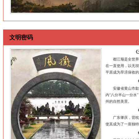
文明密码
《
都江堰是全世界迄
在一直使用，以无坝
平原成为旱涝保收的
安徽省黄山市歙县
内“八分半山一分水
州的自然美景。
广东肇庆，背枕北
使其成为了一座独特