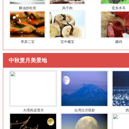
酥油炒松茸
风干肉
亚东木耳
草原二宝
宝中藏宝
藏鸡
中秋赏月美景地
大理风花雪月
台湾日月双影
西