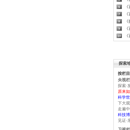
《百
6
《百
7
《探
8
《百
9
《百
10
探索
按栏目
央视栏
探索·
原来如
科学世
下大观
走遍中
科技博
见证·
卫视栏