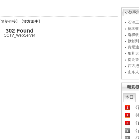
小故事
【
复制链接
】【
转发邮件
】
石油工
德国牧
302 Found
选择牧
CCTV_WebServer
接触到
肯尼迪
狼和犬
提高警
西方把
山东人
精彩
本日
《百
1
《探
2
《百
3
《百
4
《百
5