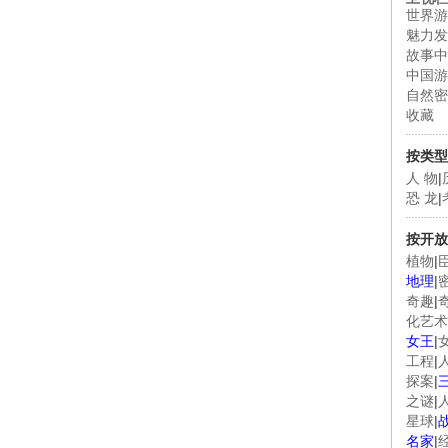
世界游
魅力发
故事中
中国游
自然密
收藏
按类型
人 物
|
恐 龙
|
按开放
植物
|
地理
|
奇趣
|
化艺术
女王
|
工程
|
探案
|
之谜
|
星球
|
名家
|