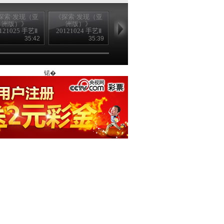
探索·发现（亚
《探索·发现（亚
《探索·发现（亚
《探索·发现
洲版）》
洲版）》
洲版）》
洲版）》
121025 手艺Ⅱ
20121024 手艺Ⅱ
20121023 手艺Ⅱ
20121020 手
—— 毛猴百态
——湖笔生花
——丝桐为琴
—志潜一壶
35:42
35:39
35:41
35
锘�