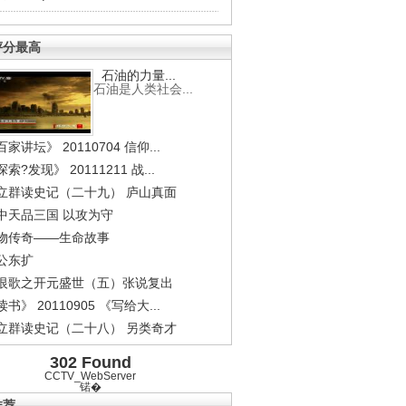
评分最高
石油的力量...
石油是人类社会...
家讲坛》 20110704 信仰...
索?发现》 20111211 战...
立群读史记（二十九） 庐山真面
中天品三国 以攻为守
物传奇——生命故事
公东扩
恨歌之开元盛世（五）张说复出
书》 20110905 《写给大...
立群读史记（二十八） 另类奇才
302 Found
CCTV_WebServer
锘�
推荐