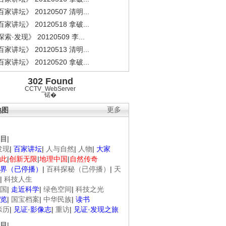
家讲坛》 20120507 清明...
家讲坛》 20120518 拿破...
索·发现》 20120509 李...
家讲坛》 20120513 清明...
家讲坛》 20120520 拿破...
302 Found
CCTV_WebServer
锘�
地图
更多
目
|
发现
|
百家讲坛
|
人与自然
|
人物
|
大家
此
|
创新无限
|
地理中国
|
自然传奇
界（已停播）
|
百科探秘（已停播）
|
天
|
科技人生
国
|
走近科学
|
绿色空间
|
科技之光
览
|
国宝档案
|
中华民族
|
读书
亲历
|
见证·影像志
|
重访
|
见证·发现之旅
目
|