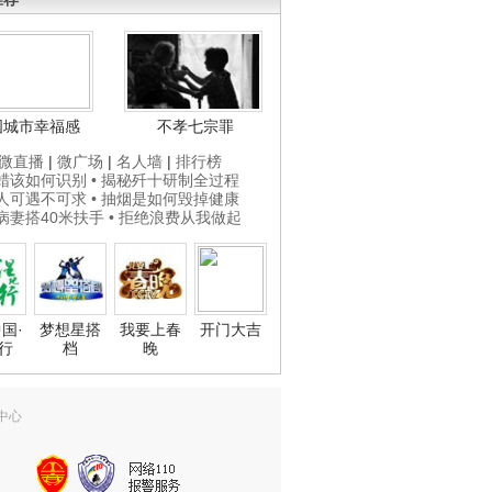
国城市幸福感
不孝七宗罪
微直播
|
微广场
|
名人墙
|
排行榜
打蜡该如何识别
• 揭秘歼十研制全过程
贵人可遇不可求
• 抽烟是如何毁掉健康
为病妻搭40米扶手
• 拒绝浪费从我做起
国·
梦想星搭
我要上春
开门大吉
行
档
晚
中心