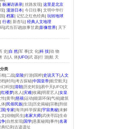
|
杨澜访谈录
|
丝路发现
|
这里是北京
现
|
漫游日本
|
今日往事
|
文明中华行
国
|
档案
|
记忆之红色经典
|
玩转地球
|
行者
|
新杏坛
|
经典人文地理
码
|
武当百谜
|
故事甘肃
|
影像世界
|
天下
历 史
|
自 然
|
军 事
|
文 化
|
科 技
|
动 物
考 古
|
人 体
|
UFO
|
武 器
|
行 游
|
航 天
分类
臣相
|
二战
|
皇陵
|
行游
|
国粹
|
史说天下
|
人文
密档
|
时尚
|
考古探秘
|
中国皇帝
|
航空航天
|
奇幻科技
|
清朝
|
历史时刻
|
易中天
|
UFO
|
文
|
红楼梦
|
名人
|
灾难
|
收藏
|
明星艺人
|
女皇
女性
|
黄帝
|
慈禧
|
运动
|
能源环保
|
气候
|
建筑
人体
|
民俗民族
|
生活
|
历史揭秘
|
宗教
|
刑侦
三国
|
专家
|
海洋
|
科学探索
|
宇宙奥秘
|
未解
人文
|
动物
|
民生
|
名家大师
|
武侠寻踪
|
生命
战争
|
自然发现
|
国学
|
悬案秘闻
|
事件
|
名著
经典纪录
|
古迹遗址