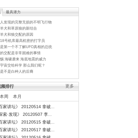
集
最具潜力
人发现的完整无损的不明飞行物
羊犬和草原狼的新结合
羊犬和狼交配的原因
18号机库最高机密的打字员
是第一个不了解UFO真相的总统
的交配是非常困难的事情
惕 海啸袭来 海底地震的威力
宇宙交给科学 那么我们呢？
是不是白种人的后裔
视频排行
更多
本周
本月
家讲坛》 20120514 拿破...
索·发现》 20120507 李...
家讲坛》 20120515 拿破...
家讲坛》 20120517 拿破...
家讲坛》 20120516 拿破...