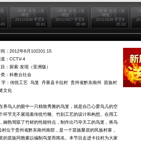
（亚
《探索·发现（亚
《探索·发现（亚
《探索·发现（亚
《
洲版）》
洲版）》
洲版）》
艺：
20121030 手艺Ⅱ
20121027 手艺Ⅱ
20121026 手艺Ⅱ
20
——花丝镶嵌
——琉光璃彩
——玉翠惊奇
:45
35:41
35:40
35:32
间：2012年8月10日01:15
频道：
CCTV-4
栏目：
探索·发现（亚洲版）
分类：科教台社会
 字：
传统工艺
鸟笼
丹寨县卡拉村
贵州省黔东南州
苗族村
笼文化
在养鸟人的眼中一只精致秀雅的鸟笼，就是自己心爱鸟儿的空
个环节无不展现着传统竹雕、竹刻工艺的设计和构想。在用工
，娴熟驾驭了竹材的性能特点，制作出巧夺天工的鸟笼，将鸟
卡拉村位于贵州省黔东南州南部，是一个苗族聚居的民族村寨，
里的苗族同胞素以编制鸟笼而闻名。本节目走进卡拉村为大家