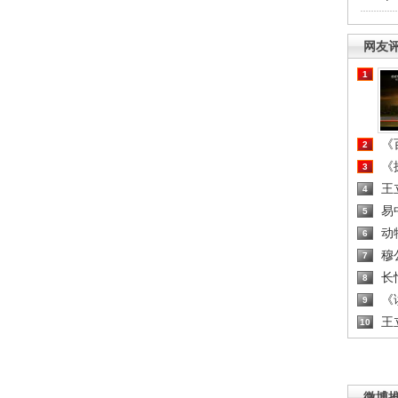
网友
1
《百
2
《探
3
王
4
易
5
动
6
穆
7
长
8
《读
9
王
10
微博