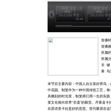
《探索·发现（亚
《探索·发现
洲版）》
洲版）》
20121101 手艺：
20121031 手
乌铜走银
千年木偶
35:43
37
首播时
首播
所属
所属
关 键
寨
鸟
本节目主要内容：中国人自古喜好养鸟，
中花园。制笼作为一种中国传统工艺，每
具雕刻的时光里，制笼师们用一生的实践
笼文化推向世界“非遗”的殿堂。丹寨县
在苗语里卡拉是好的意思。世代聚居在这