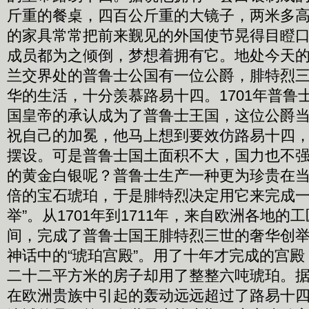
斤重的餐桌，四百公斤重的大镜子，两米多
的家具常常把前来觐见的外国使节晃得目瞪
成员都为之倾倒，梦想着拥有它。地处今天
兰交界处的普鲁士公国有一位公爵，腓特烈
华的生活，十分羡慕路易十四。1701年普鲁
国皇帝的承认成为了普鲁士王国，这位公爵
祝自己的加冕，他马上想到要效仿路易十四
摆设。可是普鲁士国土面积不大，国力也不
的黄金白银呢？普鲁士生产一种更为珍贵在
倍的宝石琥珀，于是腓特烈决定用它来完成一
举”。从1701年到1711年，来自欧洲各地
间，完成了普鲁士国王腓特烈三世的奢华创
神话中的“琥珀宫殿”。用了十年才完成的宫
二十二平方米的房子却用了整整六吨琥珀。
在欧洲贵族中引起的轰动远远超过了路易十