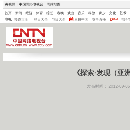
央视网
|
中国网络电视台
|
网站地图
首页
新闻
经济
体育
综艺
春晚
戏曲
音乐
科教
青少
文化
艺术
电视
频道大全
栏目大全
节目大全
直播中国
赛事直播
网络
《探索·发现（亚洲版
发布时间：
2012-09-05