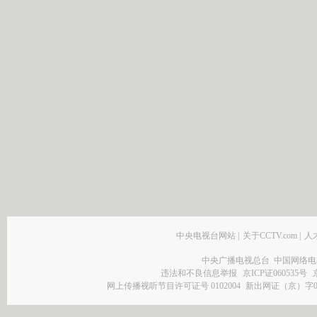
中央电视台网站
|
关于CCTV.com
|
人
中央广播电视总台 中国网络电
违法和不良信息举报
京ICP证060535号
网上传播视听节目许可证号 0102004
新出网证（京）字0