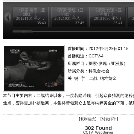
《探索·发现（亚
《探索·发现（亚
《探索·发现（亚
洲版）》
洲版）》
洲版）》
20121101 手艺：
20121031 手艺：
20121030 手艺Ⅱ
乌铜走银
千年木偶
——花丝镶嵌
35:43
37:45
35:41
首播时间：2012年8月29日01:15
首播频道：
CCTV-4
所属栏目：
探索·发现（亚洲版）
所属分类：科教台社会
关 键 字：
二战
纳粹黄金
本节目主要内容：二战结束以来，一度若隐若现、引起众多猜测的纳粹
焦点，变得更加扑朔迷离，本集将带领观众去追寻纳粹黄金的下落，破
【
复制链接
】【
转发邮件
】
302 Found
CCTV_WebServer