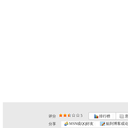
5
评分
排行榜
意
MSN或QQ好友
贴到博客或
分享