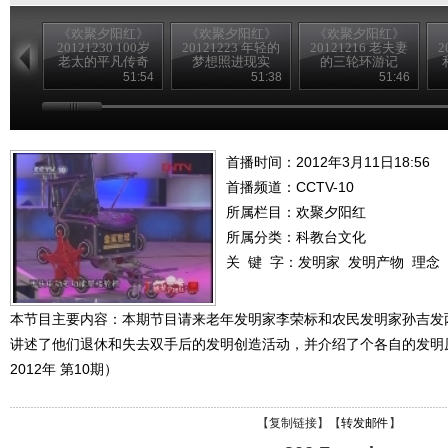
《欢聚夕阳红》
《欢聚夕阳红》
《欢聚夕阳红》
20121230 100岁
20121223 年轻的
20121216 老夫妻
2
老太的平凡传奇
梦想照进现实
的三轮环游记
51:54
51:38
51:46
首播时间：2012年3月11日18:56
首播频道：
CCTV-10
所属栏目：
欢聚夕阳红
所属分类：科教台文化
关 键 字：
发明家
发明产物
理念
本节目主要内容：本期节目请来老年发明家李荣标和农民发明家孙吉发
讲述了他们退休和失去双手后的发明创造活动，并介绍了个各自的发明
2012年 第10期）
【
复制链接
】【
转发邮件
】