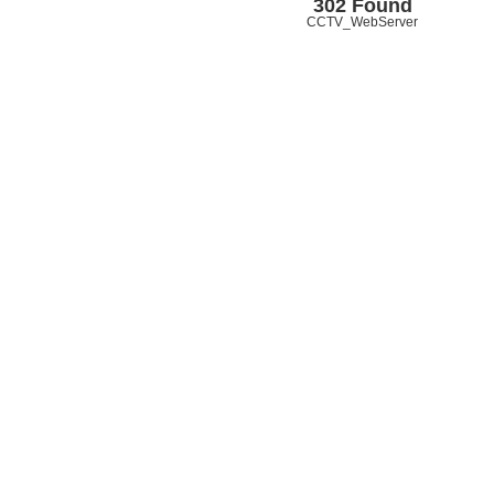
302 Found
CCTV_WebServer