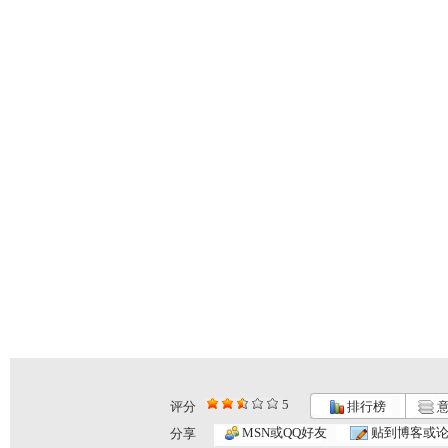
5
评分
排行榜
意
MSN或QQ好友
贴到博客或
分享