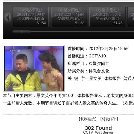
《欢聚夕阳红》
《欢聚夕阳红》
《欢聚夕阳红》
20121230 100岁
20121223 年轻的
20121216 老夫妻
2
老太的平凡传奇
梦想照进现实
的三轮环游记
51:54
51:38
51:46
首播时间：2012年3月25日18:56
首播频道：
CCTV-10
所属栏目：
欢聚夕阳红
所属分类：科教台文化
关 键 字：
景文英
体检报告
普通
本节目主要内容：景文英今年周岁100，体检报告显示，老太太的身体
一生却帮人无数。本期节目讲述了百岁老人景文英的传奇人生。（欢聚夕阳红
【
复制链接
】【
转发邮件
】
302 Found
CCTV_WebServer