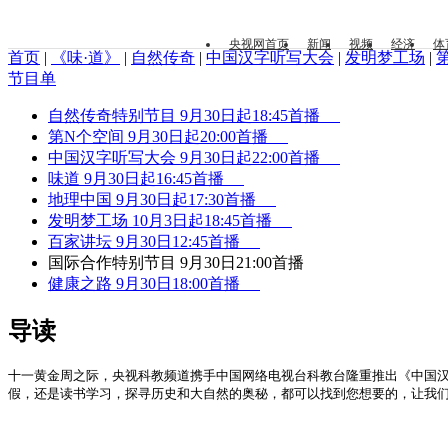
央视网首页
新闻
视频
经济
体
首页
|
《味·道》
|
自然传奇
|
中国汉字听写大会
|
发明梦工场
|
节目单
自然传奇特别节目 9月30日起18:45首播
第N个空间 9月30日起20:00首播
中国汉字听写大会 9月30日起22:00首播
味道 9月30日起16:45首播
地理中国 9月30日起17:30首播
发明梦工场 10月3日起18:45首播
百家讲坛 9月30日12:45首播
国际合作特别节目 9月30日21:00首播
健康之路 9月30日18:00首播
导读
十一黄金周之际，央视科教频道携手中国网络电视台科教台隆重推出《中国汉
假，还是读书学习，探寻历史和大自然的奥秘，都可以找到您想要的，让我