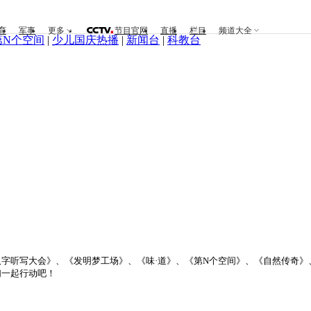
育
军事
更多
节目官网
直播
栏目
频道大全
第N个空间
|
少儿国庆热播
|
新闻台
|
科教台
字听写大会》、《发明梦工场》、《味·道》、《第N个空间》、《自然传奇
们一起行动吧！