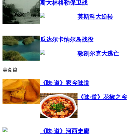
斯大林格勒保卫战
莫斯科大逆转
瓜达尔卡纳尔岛战役
敦刻尔克大逃亡
美食篇
《味·道》家乡味道
《味·道》花椒之乡
《味·道》河西走廊