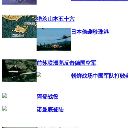
猎杀山本五十六
日本偷袭珍珠港
前苏联漂亮反击德国空军
朝鲜战场中国军队打败
阿登战役
诺曼底登陆