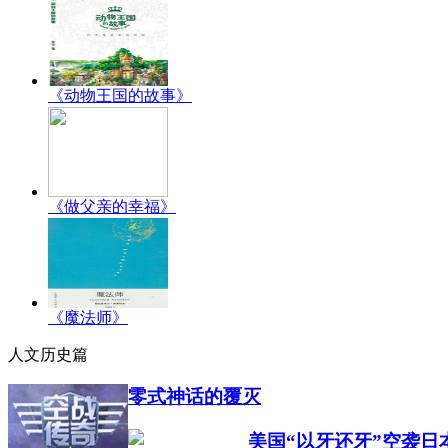
《动物王国的故事》
《做父亲的幸福》
《魔法师》
人文历史篇
零式神话的覆灭
美国“以牙还牙”空袭日